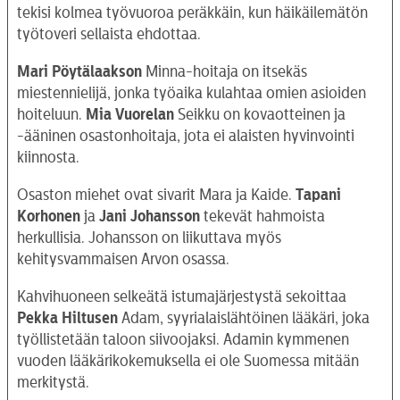
tekisi kolmea työvuoroa peräkkäin, kun häikäilemätön
työtoveri sellaista ehdottaa.
Mari Pöytälaakson
Minna-hoitaja on itsekäs
miestennielijä, jonka työaika kulahtaa omien asioiden
hoiteluun.
Mia Vuorelan
Seikku on kovaotteinen ja
-ääninen osastonhoitaja, jota ei alaisten hyvinvointi
kiinnosta.
Osaston miehet ovat sivarit Mara ja Kaide.
Tapani
Korhonen
ja
Jani Johansson
tekevät hahmoista
herkullisia. Johansson on liikuttava myös
kehitysvammaisen Arvon osassa.
Kahvihuoneen selkeätä istumajärjestystä sekoittaa
Pekka Hiltusen
Adam, syyrialaislähtöinen lääkäri, joka
työllistetään taloon siivoojaksi. Adamin kymmenen
vuoden lääkärikokemuksella ei ole Suomessa mitään
merkitystä.