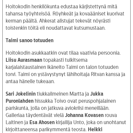
Hoitokodin henkilökunta edustaa kärjistettynä mitä
tahansa työyhteisöä. Röyhkeät ja kovaääniset kuorivat
kerman päältä. Ahkerat alistujat tekevät nöyrästi
toistenkin töitä eli noudattavat kutsumustaan.
Taimi sanoo totuuden
Hoitokodin asukkaatkin ovat tilaa vaativia persoonia.
Liisu Aurasmaan
topakasti tulkitsema
karjalaistaustainen ikäneito Taimi on talon totuuden
torvi. Taimi on ystävystynyt lähihoitaja Ritvan kanssa ja
antaa hänelle tukeaan.
Sari Jokelinin
tiukkailmeinen Martta ja
Jukka
Puronlahden
hissukka Toivo ovat peruspohjalainen
pariskunta, jolla on jatkuva aviokriisi meneillään.
Galleriaa täydentävät vielä
Johanna Kovasen
rouva
Laitinen ja
Esa Ahosen
kirjailija Unto, joka on unohtanut
kirjoittaneensa parikymmentä teosta.
Heikki