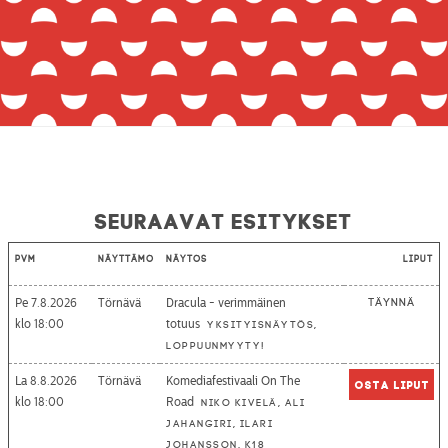
Seuraavat esitykset
Pvm
Näyttämö
Näytös
Liput
Pe 7.8.2026
Törnävä
Dracula - verimmäinen
Täynnä
18:00
totuus
Yksityisnäytös,
loppuunmyyty!
La 8.8.2026
Törnävä
Komediafestivaali On The
Osta liput
18:00
Road
Niko Kivelä, Ali
Jahangiri, Ilari
Johansson, K18