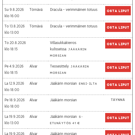
Su 9.8.2026
Törnävä
Dracula - verimmäinen totuus
Osta liput
16:00
To 13.8.2026
Törnävä
Dracula - verimmäinen totuus
Osta liput
13:00
To 20.8.2026
Villasukkakierros
Osta liput
18:15
kulisseissa
Jääkärin
morsian
Pe 4.9.2026
Alvar
Teosesittely
Jääkärin
Osta liput
18:15
morsian
La 12.9.2026
Alvar
Jääkärin morsian
Ensi-ilta
Osta liput
18:00
Pe 18.9.2026
Alvar
Jääkärin morsian
Täynnä
18:00
La 19.9.2026
Alvar
Jääkärin morsian
S-
Osta liput
13:00
etunäytös 41 €
La 19.9.2026
Alvar
Jääkärin morsian
Osta liput