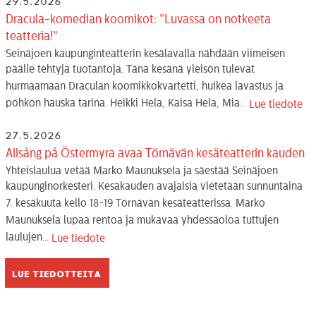
29.5.2026
Dracula-komedian koomikot: ”Luvassa on notkeeta
teatteria!”
Seinäjoen kaupunginteatterin kesälavalla nähdään viimeisen
päälle tehtyjä tuotantoja. Tänä kesänä yleisön tulevat
hurmaamaan Draculan koomikkokvartetti, huikea lavastus ja
pöhkön hauska tarina. Heikki Hela, Kaisa Hela, Mia...
Lue tiedote
27.5.2026
Allsång på Östermyra avaa Törnävän kesäteatterin kauden
Yhteislaulua vetää Marko Maunuksela ja säestää Seinäjoen
kaupunginorkesteri. Kesäkauden avajaisia vietetään sunnuntaina
7. kesäkuuta kello 18-19 Törnävän kesäteatterissa. Marko
Maunuksela lupaa rentoa ja mukavaa yhdessäoloa tuttujen
laulujen...
Lue tiedote
Lue tiedotteita