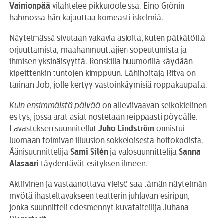
Vainionpää
vilahtelee pikkurooleissa. Eino Grönin
hahmossa hän kajauttaa komeasti iskelmiä.
Näytelmässä sivutaan vakavia asioita, kuten pätkätöillä
orjuuttamista, maahanmuuttajien sopeutumista ja
ihmisen yksinäisyyttä. Ronskilla huumorilla käydään
kipeittenkin tuntojen kimppuun. Lähihoitaja Ritva on
tarinan Job, jolle kertyy vastoinkäymisiä roppakaupalla.
Kuin ensimmäistä päivää
on alleviivaavan selkokielinen
esitys, jossa arat asiat nostetaan reippaasti pöydälle.
Lavastuksen suunnitellut
Juho Lindström
onnistui
luomaan toimivan illuusion sokkeloisesta hoitokodista.
Äänisuunnittelija
Sami Silén
ja valosuunnittelija
Sanna
Alasaari
täydentävät esityksen ilmeen.
Aktiivinen ja vastaanottava yleisö saa tämän näytelmän
myötä ihasteltavakseen teatterin juhlavan esiripun,
jonka suunnitteli edesmennyt kuvataiteilija Juhana