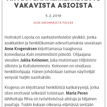
vakavista asioista
5.2.2018
Kuin ensimmäistä päivää
Hoitokoti Lepola on vanhustenhoidon yksikkö, jonka
asukkaiden ja henkilökunnan edesottamuksia seurataan
Anna Krogeruksen
kirjoittamassa traagisessa
komediassa
Kuin ensimmäistä päivää
. Ohjaajana
vierailee
Jukka Keinonen
, joka muistetaan
Hiljaisista
silloista
ja
Kultalammesta
. Keinonen on oivaltava
henkilöohjaaja. Hänen johdollaan tarinan näyttelijät
venyvät hurjiin suorituksiin.
Krogerus on kirjoittanut henkilöistä karikatyyrejä, jotka
siten erottuvat selkeästi toisistaan.
Maria
Peren
lähihoitaja Ritva on työyhteisössä alistuja ja hiljainen
puurtaja. Tuskin kukaan oikeassa elämässä sentään