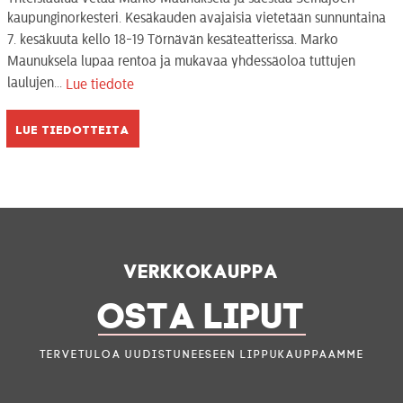
kaupunginorkesteri. Kesäkauden avajaisia vietetään sunnuntaina
7. kesäkuuta kello 18-19 Törnävän kesäteatterissa. Marko
Maunuksela lupaa rentoa ja mukavaa yhdessäoloa tuttujen
laulujen...
Lue tiedote
Lue tiedotteita
Verkkokauppa
OSTA LIPUT
Tervetuloa uudistuneeseen lippukauppaamme