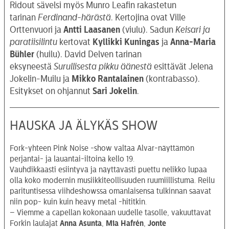
Ridout sävelsi myös Munro Leafin rakastetun
tarinan
Ferdinand-härästä
. Kertojina ovat Ville
Orttenvuori ja
Antti
Laasanen
(viulu). Sadun
Keisari ja
paratiisilintu
kertovat
Kyllikki Kuningas
ja
Anna-Maria
Bühler
(huilu). David Delven tarinan
eksyneestä
Surullisesta pikku äänestä
esittävät Jelena
Jokelin-Muilu ja
Mikko Rantalainen
(kontrabasso).
Esitykset on ohjannut
Sari Jokelin
.
HAUSKA JA ÄLYKÄS SHOW
Fork-yhteen Pink Noise -show valtaa Alvar-näyttämön
perjantai- ja lauantai-iltoina kello 19.
Vauhdikkaasti esiintyvä ja näyttävästi puettu nelikko lupaa
olla koko modernin musiikkiteollisuuden ruumiillistuma. Reilu
parituntisessa viihdeshowssa omanlaisensa tulkinnan saavat
niin pop- kuin kuin heavy metal -hititkin.
– Viemme a capellan kokonaan uudelle tasolle, vakuuttavat
Forkin laulajat
Anna Asunta
,
Mia Hafrén
,
Jonte