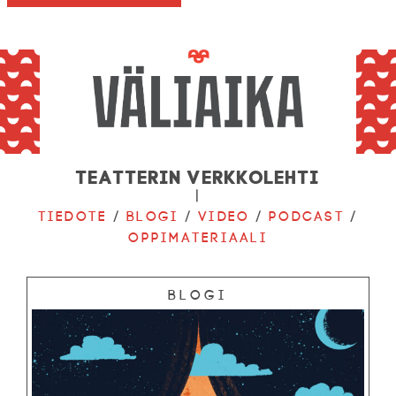
Teatterin verkkolehti
|
Tiedote
/
Blogi
/
Video
/
Podcast
/
Oppimateriaali
Blogi