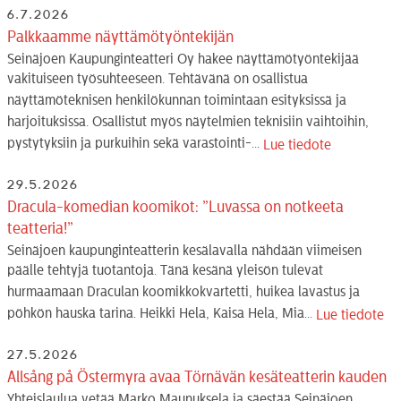
6.7.2026
Palkkaamme näyttämötyöntekijän
Seinäjoen Kaupunginteatteri Oy hakee näyttämötyöntekijää
vakituiseen työsuhteeseen. Tehtävänä on osallistua
näyttämöteknisen henkilökunnan toimintaan esityksissä ja
harjoituksissa. Osallistut myös näytelmien teknisiin vaihtoihin,
pystytyksiin ja purkuihin sekä varastointi-...
Lue tiedote
29.5.2026
Dracula-komedian koomikot: ”Luvassa on notkeeta
teatteria!”
Seinäjoen kaupunginteatterin kesälavalla nähdään viimeisen
päälle tehtyjä tuotantoja. Tänä kesänä yleisön tulevat
hurmaamaan Draculan koomikkokvartetti, huikea lavastus ja
pöhkön hauska tarina. Heikki Hela, Kaisa Hela, Mia...
Lue tiedote
27.5.2026
Allsång på Östermyra avaa Törnävän kesäteatterin kauden
Yhteislaulua vetää Marko Maunuksela ja säestää Seinäjoen