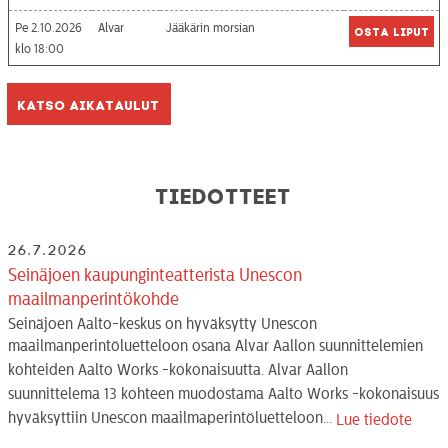
Pe 2.10.2026
Alvar
Jääkärin morsian
Osta liput
18:00
Katso aikataulut
Tiedotteet
26.7.2026
Seinäjoen kaupunginteatterista Unescon
maailmanperintökohde
Seinäjoen Aalto-keskus on hyväksytty Unescon
maailmanperintöluetteloon osana Alvar Aallon suunnittelemien
kohteiden Aalto Works -kokonaisuutta. Alvar Aallon
suunnittelema 13 kohteen muodostama Aalto Works -kokonaisuus
hyväksyttiin Unescon maailmaperintöluetteloon...
Lue tiedote