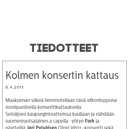
TIEDOTTEET
Kolmen konsertin kattaus
8.4.2011
Maakunnan väkeä hemmotellaan tänä viikonloppuna
monipuolisella konserttikattauksella.
Seinäjoen kaupunginteatterissa kuullaan ja nähdään
suomenruotsalainen a capella -yhtye
Fork
ja
näyttelijä
Jari Pylväisen
Olavi Virta
-konsertti sekä