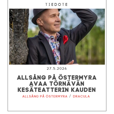
Tiedote
27.5.2026
ALLSÅNG PÅ ÖSTERMYRA
AVAA TÖRNÄVÄN
KESÄTEATTERIN KAUDEN
/
Allsång på Östermyra
Dracula