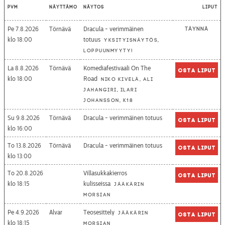
Pvm
Näyttämö
Näytös
Liput
Pe 7.8.2026
Törnävä
Dracula - verimmäinen
Täynnä
18:00
totuus
Yksityisnäytös,
loppuunmyyty!
La 8.8.2026
Törnävä
Komediafestivaali On The
Osta liput
18:00
Road
Niko Kivelä, Ali
Jahangiri, Ilari
Johansson, K18
Su 9.8.2026
Törnävä
Dracula - verimmäinen totuus
Osta liput
16:00
To 13.8.2026
Törnävä
Dracula - verimmäinen totuus
Osta liput
13:00
To 20.8.2026
Villasukkakierros
Osta liput
18:15
kulisseissa
Jääkärin
morsian
Pe 4.9.2026
Alvar
Teosesittely
Jääkärin
Osta liput
18:15
morsian