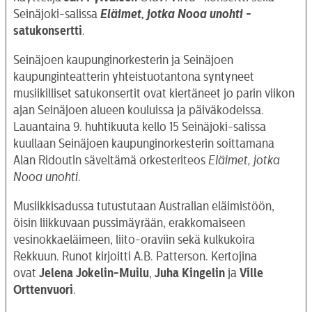
Seinäjoki-salissa
Eläimet, jotka Nooa unohti
-
satukonsertti
.
Seinäjoen kaupunginorkesterin ja Seinäjoen
kaupunginteatterin yhteistuotantona syntyneet
musiikilliset satukonsertit ovat kiertäneet jo parin viikon
ajan Seinäjoen alueen kouluissa ja päiväkodeissa.
Lauantaina 9. huhtikuuta kello 15 Seinäjoki-salissa
kuullaan Seinäjoen kaupunginorkesterin soittamana
Alan Ridoutin säveltämä orkesteriteos
Eläimet, jotka
Nooa unohti
.
Musiikkisadussa tutustutaan Australian eläimistöön,
öisin liikkuvaan pussimäyrään, erakkomaiseen
vesinokkaeläimeen, liito-oraviin sekä kulkukoira
Rekkuun. Runot kirjoitti A.B. Patterson. Kertojina
ovat
Jelena
Jokelin-Muilu
,
Juha Kingelin
ja
Ville
Orttenvuori
.