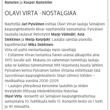
Ramsten
ja
Kasper Ramström
.
OLAVI VIRTA -NOSTALGIAA
Näyttelijä
Jari Pylväinen
esittää Olavi Virran lauluja Seinäjoen
kaupunginteatterin Alvar-näyttämöllä sunnuntaina. Pylväisen
taustalla laulavat Retrotytöt
Marjo Välimäki
,
Asta
Siekkinen
ja
Merja Korpijoki
. Laulajia säestää pianolla
kapellimestari
Mika Siekkinen
.
Virta oli paitsi mestarilaulaja myös säveltäjä.
– Esitämme Virran tuotantoa hänen uransa alkuajoilta aina
1970-luvulle asti. Mukana on vähemmän tunnettuja lauluja
sekä ne kaikista tunnetuimmat hitit Hopeisesta kuusta lähtien,
Pylväinen kertoo.Pylväinen tuntee Virtansa esitettyään tätä
Savonlinnan kaupunginteatterin
Sinun silmiesi tähden
–
musikaalissa vuosina 2008-2009.
– Laulujen yhteydessä kerromme lauluihin ja niiden
levytyksiin liittyvää mielenkiintoista historiaa.
Olavi Virta
-konsertti soi Seinäjoen kaupunginteatterissa
sunnuntaina 10. huhtikuuta kello 15. Konsertin kesto on 1 tunti
ja 40 minuuttia.