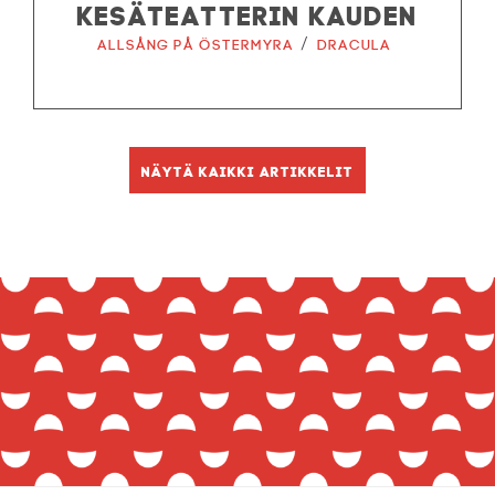
KESÄTEATTERIN KAUDEN
/
Allsång på Östermyra
Dracula
Näytä kaikki artikkelit