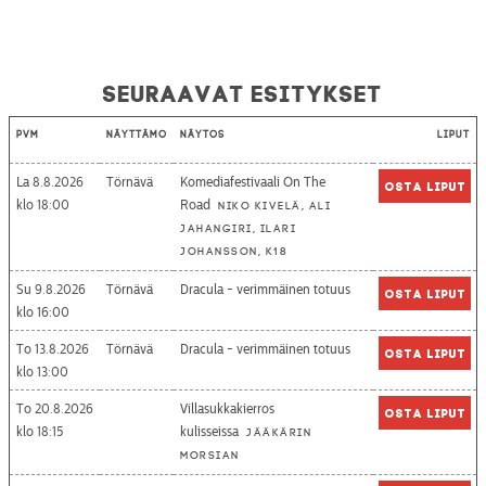
Seuraavat esitykset
Pvm
Näyttämö
Näytös
Liput
La 8.8.2026
Törnävä
Komediafestivaali On The
Osta liput
18:00
Road
Niko Kivelä, Ali
Jahangiri, Ilari
Johansson, K18
Su 9.8.2026
Törnävä
Dracula - verimmäinen totuus
Osta liput
16:00
To 13.8.2026
Törnävä
Dracula - verimmäinen totuus
Osta liput
13:00
To 20.8.2026
Villasukkakierros
Osta liput
18:15
kulisseissa
Jääkärin
morsian