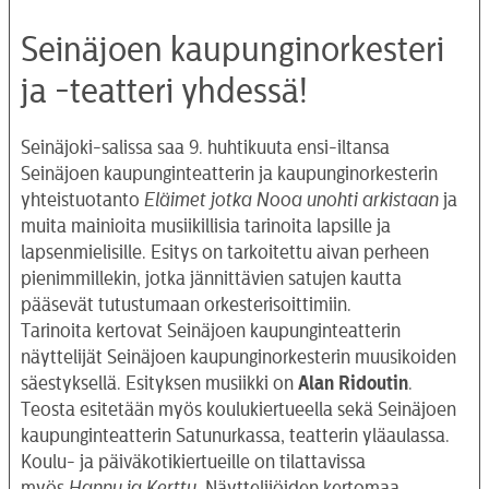
Seinäjoen kaupunginorkesteri
ja -teatteri yhdessä!
Seinäjoki-salissa saa 9. huhtikuuta ensi-iltansa
Seinäjoen kaupunginteatterin ja kaupunginorkesterin
yhteistuotanto
Eläimet jotka Nooa unohti arkistaan
ja
muita mainioita musiikillisia tarinoita lapsille ja
lapsenmielisille. Esitys on tarkoitettu aivan perheen
pienimmillekin, jotka jännittävien satujen kautta
pääsevät tutustumaan orkesterisoittimiin.
Tarinoita kertovat Seinäjoen kaupunginteatterin
näyttelijät Seinäjoen kaupunginorkesterin muusikoiden
säestyksellä. Esityksen musiikki on
Alan Ridoutin
.
Teosta esitetään myös koulukiertueella sekä Seinäjoen
kaupunginteatterin Satunurkassa, teatterin yläaulassa.
Koulu- ja päiväkotikiertueille on tilattavissa
myös
Hannu ja Kerttu
. Näyttelijöiden kertomaa