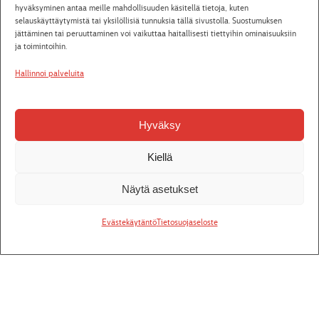
Ti 29.9.2026
Villasukkakierros kulisseissa
39
Osta liput
hyväksyminen antaa meille mahdollisuuden käsitellä tietoja, kuten
18:15
askelta
selauskäyttäytymistä tai yksilöllisiä tunnuksia tällä sivustolla. Suostumuksen
jättäminen tai peruuttaminen voi vaikuttaa haitallisesti tiettyihin ominaisuuksiin
Pe 2.10.2026
Alvar
Jääkärin morsian
Osta liput
ja toimintoihin.
18:00
Hallinnoi palveluita
La 3.10.2026
Alvar
Jääkärin morsian
Osta liput
13:00
Hyväksy
Katso aikataulut
Kiellä
Näytä asetukset
Tiedotteet
Evästekäytäntö
Tietosuojaseloste
26.7.2026
Seinäjoen kaupunginteatterista Unescon
maailmanperintökohde
Seinäjoen Aalto-keskus on hyväksytty Unescon
maailmanperintöluetteloon osana Alvar Aallon suunnittelemien