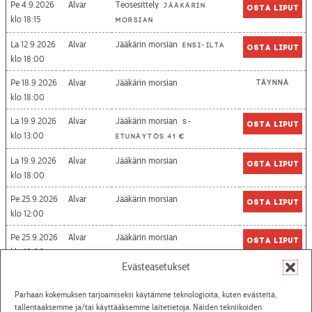
Pe 4.9.2026
Alvar
Teosesittely
Jääkärin
Osta liput
18:15
morsian
La 12.9.2026
Alvar
Jääkärin morsian
Ensi-ilta
Osta liput
18:00
Pe 18.9.2026
Alvar
Jääkärin morsian
Täynnä
18:00
La 19.9.2026
Alvar
Jääkärin morsian
S-
Osta liput
13:00
etunäytös 41 €
La 19.9.2026
Alvar
Jääkärin morsian
Osta liput
18:00
Pe 25.9.2026
Alvar
Jääkärin morsian
Osta liput
12:00
Pe 25.9.2026
Alvar
Jääkärin morsian
Osta liput
18:00
Evästeasetukset
La 26.9.2026
Alvar
Jääkärin morsian
Osta liput
13:00
Parhaan kokemuksen tarjoamiseksi käytämme teknologioita, kuten evästeitä,
tallentaaksemme ja/tai käyttääksemme laitetietoja. Näiden tekniikoiden