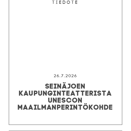
Tiedote
KESÄTEATTERI
YHTEYS
Tiedotteet
—
Medialle
Tietosuojalausunto
26.7.2026
SEINÄJOEN
KAUPUNGINTEATTERISTA
UNESCON
MAAILMANPERINTÖKOHDE