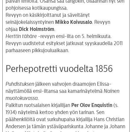
päivän ilmiöitä. Osansa saa tangokin, ollaanhan nyt sen
pohjoisessa kotikaupungissa.
Revyyn on käsikirjoittanut ja säveltänyt
seinäjokelaissyntyinen
Mikko Koivusalo
. Revyyn
ohjaa
Dick Holmström
.
Herttin tähäre
-revyyn ensi-ilta on 5. helmikuuta.
Revyyn uudistetut esitykset jatkuvat syyskaudella 2011
parhaaseen pikkujouluaikaan.
Perhepotretti vuodelta 1856
Puhdistuksen
jälkeen vahvojen draamojen Elissa-
näyttämöllä ensi-iltansa saa kamarinäytelmä
Nainen
muotokuvassa
.
Palkitun ruotsalaisen kirjailijan
Per Olov Enquistin
(s.
1934) näytelmä kertoo yhden yön tarinan. Sen
päähenkilöitä ovat surkuhupaisa kirjailija Hans Christian
Andersen ja tämän ystäväpariskunta Johanne ja Johann