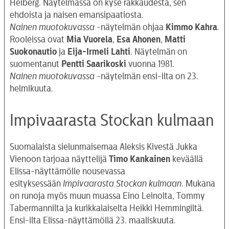
Heiberg. Näytelmässä on kyse rakkaudesta, sen
ehdoista ja naisen emansipaatiosta.
Nainen muotokuvassa
-näytelmän ohjaa
Kimmo Kahra
.
Rooleissa ovat
Mia Vuorela
,
Esa Ahonen
,
Matti
Suokonautio
ja
Eija-Irmeli Lahti
. Näytelmän on
suomentanut
Pentti Saarikoski
vuonna 1981.
Nainen muotokuvassa
-näytelmän ensi-ilta on 23.
helmikuuta.
Impivaarasta Stockan kulmaan
Suomalaista sielunmaisemaa Aleksis Kivestä Jukka
Vienoon tarjoaa näyttelijä
Timo Kankainen
keväällä
Elissa-näyttämölle nousevassa
esityksessään
Impivaarasta Stockan kulmaan
. Mukana
on runoja myös muun muassa Eino Leinolta, Tommy
Tabermannilta ja kurikkalaiselta Heikki Hemmingiltä.
Ensi-ilta Elissa-näyttämöllä 23. maaliskuuta.