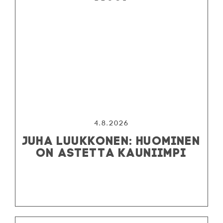
OHJELMISTO
4.8.2026
JUHA LUUKKONEN: HUOMINEN
LIPUT
ON ASTETTA KAUNIIMPI
AIKATAULUT
RYHMILLE
PALVELUT
TEATTERI