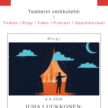
Teatterin verkkolehti
|
Tiedote
/
Blogi
/
Video
/
Podcast
/
Oppimateriaali
Blogi
4.8.2026
JUHA LUUKKONEN: