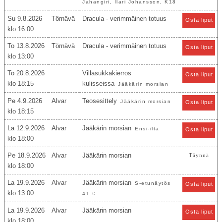
Jahangiri, Ilari Johansson, K18
Su 9.8.2026
Törnävä
Dracula - verimmäinen totuus
Osta liput
16:00
To 13.8.2026
Törnävä
Dracula - verimmäinen totuus
Osta liput
13:00
To 20.8.2026
Villasukkakierros
Osta liput
18:15
kulisseissa
Jääkärin morsian
Pe 4.9.2026
Alvar
Teosesittely
Jääkärin morsian
Osta liput
18:15
La 12.9.2026
Alvar
Jääkärin morsian
Ensi-ilta
Osta liput
18:00
Pe 18.9.2026
Alvar
Jääkärin morsian
Täynnä
18:00
La 19.9.2026
Alvar
Jääkärin morsian
S-etunäytös
Osta liput
13:00
41 €
La 19.9.2026
Alvar
Jääkärin morsian
Osta liput
18:00