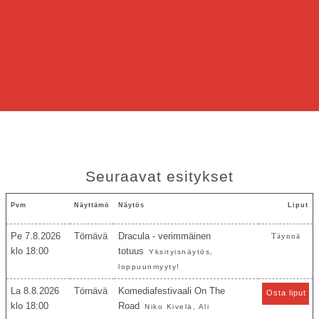
Seuraavat esitykset
Pvm
Näyttämö
Näytös
Liput
Pe 7.8.2026
Törnävä
Dracula - verimmäinen
Täynnä
18:00
totuus
Yksityisnäytös,
loppuunmyyty!
La 8.8.2026
Törnävä
Komediafestivaali On The
Osta liput
18:00
Road
Niko Kivelä, Ali