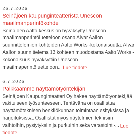
26.7.2026
Seinäjoen kaupunginteatterista Unescon
maailmanperintökohde
Seinäjoen Aalto-keskus on hyväksytty Unescon
maailmanperintöluetteloon osana Alvar Aallon
suunnittelemien kohteiden Aalto Works -kokonaisuutta. Alvar
Aallon suunnittelema 13 kohteen muodostama Aalto Works -
kokonaisuus hyväksyttiin Unescon
maailmaperintöluetteloon...
Lue tiedote
6.7.2026
Palkkaamme näyttämötyöntekijän
Seinäjoen Kaupunginteatteri Oy hakee näyttämötyöntekijää
vakituiseen työsuhteeseen. Tehtävänä on osallistua
näyttämöteknisen henkilökunnan toimintaan esityksissä ja
harjoituksissa. Osallistut myös näytelmien teknisiin
vaihtoihin, pystytyksiin ja purkuihin sekä varastointi-...
Lue
tiedote