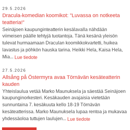
29.5.2026
Dracula-komedian koomikot: ”Luvassa on notkeeta
teatteria!”
Seinäjoen kaupunginteatterin kesälavalla nähdään
viimeisen päälle tehtyjä tuotantoja. Tänä kesänä yleisön
tulevat hurmaamaan Draculan koomikkokvartetti, huikea
lavastus ja pöhkön hauska tarina. Heikki Hela, Kaisa Hela,
Mia...
Lue tiedote
27.5.2026
Allsång på Östermyra avaa Törnävän kesäteatterin
kauden
Yhteislaulua vetää Marko Maunuksela ja säestää Seinäjoen
kaupunginorkesteri. Kesäkauden avajaisia vietetään
sunnuntaina 7. kesäkuuta kello 18-19 Törnävän
kesäteatterissa. Marko Maunuksela lupaa rentoa ja mukavaa
yhdessäoloa tuttujen laulujen...
Lue tiedote