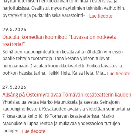
näyttämöteknisen henkilökunnan toimintaan esityksissä ja
harjoituksissa. Osallistut myös näytelmien teknisiin vaihtoihin,
pystytyksiin ja purkuihin sekä varastointi-...
Lue tiedote
29.5.2026
Dracula-komedian koomikot: ”Luvassa on notkeeta
teatteria!”
Seinäjoen kaupunginteatterin kesälavalla nähdään viimeisen
päälle tehtyjä tuotantoja. Tänä kesänä yleisön tulevat
hurmaamaan Draculan koomikkokvartetti, huikea lavastus ja
pöhkön hauska tarina. Heikki Hela, Kaisa Hela, Mia...
Lue tiedote
27.5.2026
Allsång på Östermyra avaa Törnävän kesäteatterin kauden
Yhteislaulua vetää Marko Maunuksela ja säestää Seinäjoen
kaupunginorkesteri. Kesäkauden avajaisia vietetään sunnuntaina
7. kesäkuuta kello 18-19 Törnävän kesäteatterissa. Marko
Maunuksela lupaa rentoa ja mukavaa yhdessäoloa tuttujen
laulujen...
Lue tiedote