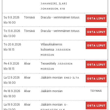
Jahangiri, Ilari
Johansson, K18
Su 9.8.2026
Törnävä
Dracula - verimmäinen totuus
Osta liput
16:00
To 13.8.2026
Törnävä
Dracula - verimmäinen totuus
Osta liput
13:00
To 20.8.2026
Villasukkakierros
Osta liput
18:15
kulisseissa
Jääkärin
morsian
Pe 4.9.2026
Alvar
Teosesittely
Jääkärin
Osta liput
18:15
morsian
La 12.9.2026
Alvar
Jääkärin morsian
Ensi-ilta
Osta liput
18:00
Pe 18.9.2026
Alvar
Jääkärin morsian
Täynnä
18:00
La 19.9.2026
Alvar
Jääkärin morsian
S-
Osta liput
13:00