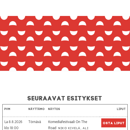
Seuraavat esitykset
Pvm
Näyttämö
Näytös
Liput
La 8.8.2026
Törnävä
Komediafestivaali On The
Osta liput
18:00
Road
Niko Kivelä, Ali