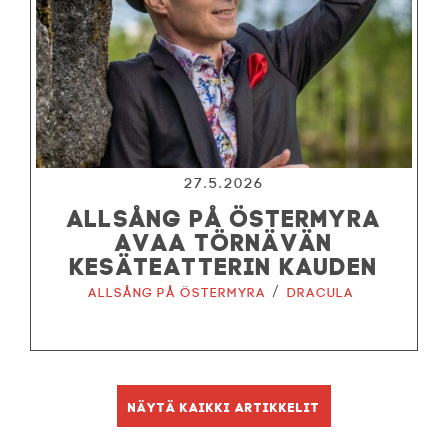
27.5.2026
ALLSÅNG PÅ ÖSTERMYRA
AVAA TÖRNÄVÄN
KESÄTEATTERIN KAUDEN
/
Allsång på Östermyra
Dracula
Näytä kaikki artikkelit