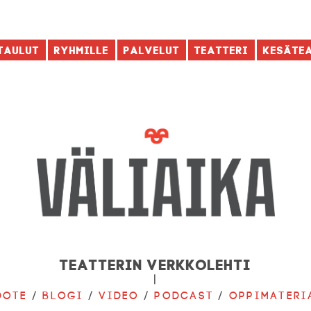
taulut
Ryhmille
Palvelut
Teatteri
Kesäte
Teatterin verkkolehti
|
dote
/
Blogi
/
Video
/
Podcast
/
Oppimateri