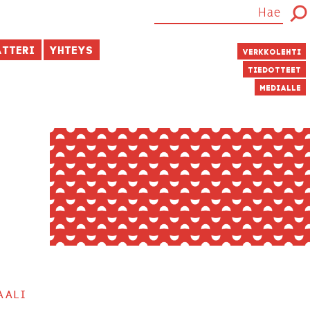
atteri
Yhteys
Verkkolehti
Tiedotteet
Medialle
aali