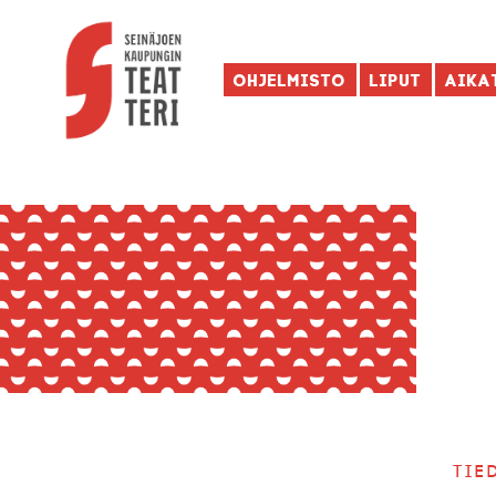
Ohjelmisto
Liput
Aika
Tie