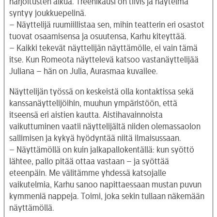
harjoitusten alkua. Treenikausi on tiivis ja näytelmä
syntyy joukkuepelinä.
– Näyttelijä ruumiillistaa sen, mihin teatterin eri osastot
tuovat osaamisensa ja osuutensa, Karhu kiteyttää.
– Kaikki tekevät näyttelijän näyttämölle, ei vain tämä
itse. Kun Romeota näyttelevä katsoo vastanäyttelijää
Juliana – hän on Julia, Aurasmaa kuvailee.
Näyttelijän työssä on keskeistä olla kontaktissa sekä
kanssanäyttelijöihin, muuhun ympäristöön, että
itseensä eri aistien kautta. Aistihavainnoista
vaikuttuminen vaatii näyttelijältä niiden olemassaolon
sallimisen ja kykyä hyödyntää niitä ilmaisussaan.
– Näyttämöllä on kuin jalkapallokentällä: kun syöttö
lähtee, pallo pitää ottaa vastaan – ja syöttää
eteenpäin. Me välitämme yhdessä katsojalle
vaikutelmia, Karhu sanoo napittaessaan mustan puvun
kymmeniä nappeja. Toimi, joka sekin tullaan näkemään
näyttämöllä.