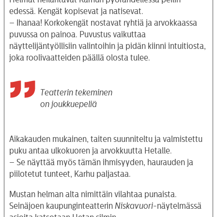
edessä. Kengät kopisevat ja natisevat.
– Ihanaa! Korkokengät nostavat ryhtiä ja arvokkaassa
puvussa on painoa. Puvustus vaikuttaa
näyttelijäntyöllisiin valintoihin ja pidän kiinni intuitiosta,
joka roolivaatteiden päällä olosta tulee.
Teatterin tekeminen
on joukkuepeliä
Aikakauden mukainen, taiten suunniteltu ja valmistettu
puku antaa ulkokuoren ja arvokkuutta Hetalle.
– Se näyttää myös tämän ihmisyyden, haurauden ja
piilotetut tunteet, Karhu paljastaa.
Mustan helman alta nimittäin vilahtaa punaista.
Seinäjoen kaupunginteatterin
Niskavuori
-näytelmässä