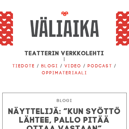
Teatterin verkkolehti
|
Tiedote
/
Blogi
/
Video
/
Podcast
/
Oppimateriaali
Blogi
Näyttelijä: ”Kun syöttö
lähtee, pallo pitää
ottaa vastaan”