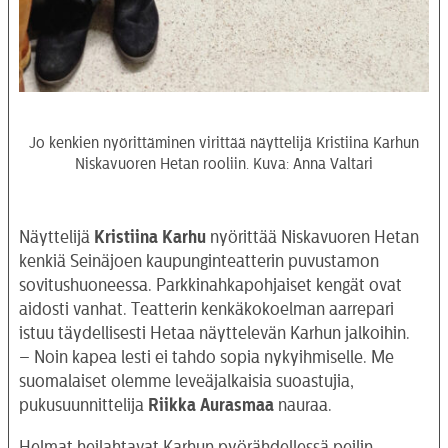
Jo kenkien nyörittäminen virittää näyttelijä Kristiina Karhun
Niskavuoren Hetan rooliin. Kuva: Anna Valtari
Näyttelijä
Kristiina Karhu
nyörittää Niskavuoren Hetan
kenkiä Seinäjoen kaupunginteatterin puvustamon
sovitushuoneessa. Parkkinahkapohjaiset kengät ovat
aidosti vanhat. Teatterin kenkäkokoelman aarrepari
istuu täydellisesti Hetaa näyttelevän Karhun jalkoihin.
– Noin kapea lesti ei tahdo sopia nykyihmiselle. Me
suomalaiset olemme leveäjalkaisia suoastujia,
pukusuunnittelija
Riikka Aurasmaa
nauraa.
Helmat heilahtavat Karhun pyörähdellessä peilin