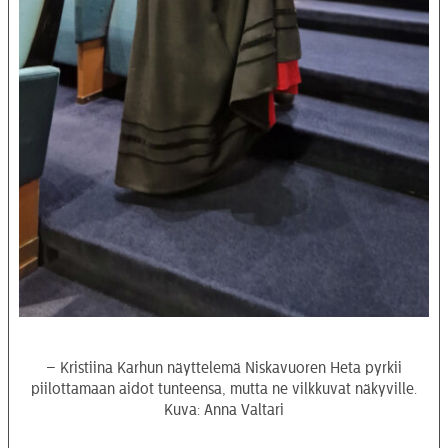
– Kristiina Karhun näyttelemä Niskavuoren Heta pyrkii
piilottamaan aidot tunteensa, mutta ne vilkkuvat näkyville.
Kuva: Anna Valtari