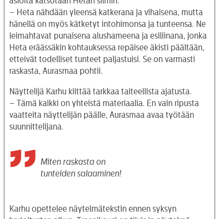
asioita katsotaan Hetan silmin.
– Heta nähdään yleensä katkerana ja vihaisena, mutta
hänellä on myös kätketyt intohimonsa ja tunteensa. Ne
leimahtavat punaisena alushameena ja esiliinana, jonka
Heta eräässäkin kohtauksessa repäisee äkisti päältään,
etteivät todelliset tunteet paljastuisi. Se on varmasti
raskasta, Aurasmaa pohtii.
Näyttelijä Karhu kiittää tarkkaa taiteellista ajatusta.
– Tämä kaikki on yhteistä materiaalia. En vain ripusta
vaatteita näyttelijän päälle, Aurasmaa avaa työtään
suunnittelijana.
Miten raskasta on
tunteiden salaaminen!
Karhu opettelee näytelmätekstin ennen syksyn