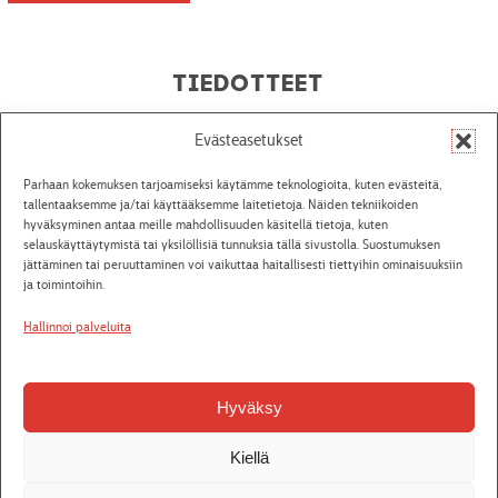
Tiedotteet
Evästeasetukset
26.7.2026
Seinäjoen kaupunginteatterista Unescon
Parhaan kokemuksen tarjoamiseksi käytämme teknologioita, kuten evästeitä,
maailmanperintökohde
tallentaaksemme ja/tai käyttääksemme laitetietoja. Näiden tekniikoiden
Seinäjoen Aalto-keskus on hyväksytty Unescon
hyväksyminen antaa meille mahdollisuuden käsitellä tietoja, kuten
selauskäyttäytymistä tai yksilöllisiä tunnuksia tällä sivustolla. Suostumuksen
maailmanperintöluetteloon osana Alvar Aallon suunnittelemien
jättäminen tai peruuttaminen voi vaikuttaa haitallisesti tiettyihin ominaisuuksiin
kohteiden Aalto Works -kokonaisuutta. Alvar Aallon
ja toimintoihin.
suunnittelema 13 kohteen muodostama Aalto Works -kokonaisuus
hyväksyttiin Unescon maailmaperintöluetteloon...
Hallinnoi palveluita
Lue tiedote
6.7.2026
Hyväksy
Palkkaamme näyttämötyöntekijän
Seinäjoen Kaupunginteatteri Oy hakee näyttämötyöntekijää
Kiellä
vakituiseen työsuhteeseen. Tehtävänä on osallistua
näyttämöteknisen henkilökunnan toimintaan esityksissä ja