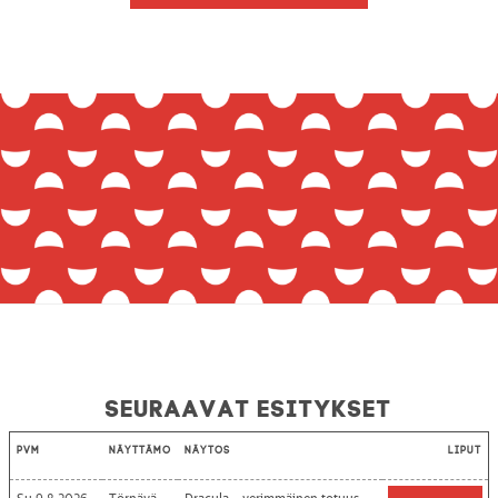
Seuraavat esitykset
Pvm
Näyttämö
Näytös
Liput