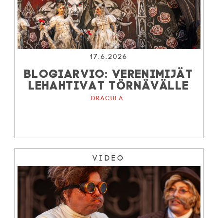
RYHMILLE
PALVELUT
TEATTERI
KESÄTEATTERI
17.6.2026
BLOGIARVIO: VERENIMIJÄT
YHTEYS
LEHAHTIVAT TÖRNÄVÄLLE
Dracula
Tiedotteet
—
Medialle
Tietosuojalausunto
Video