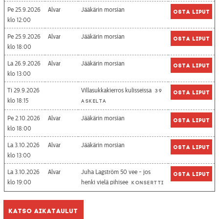
Pe 25.9.2026
Alvar
Jääkärin morsian
Osta liput
12:00
Pe 25.9.2026
Alvar
Jääkärin morsian
Osta liput
18:00
La 26.9.2026
Alvar
Jääkärin morsian
Osta liput
13:00
Ti 29.9.2026
Villasukkakierros kulisseissa
39
Osta liput
18:15
askelta
Pe 2.10.2026
Alvar
Jääkärin morsian
Osta liput
18:00
La 3.10.2026
Alvar
Jääkärin morsian
Osta liput
13:00
La 3.10.2026
Alvar
Juha Lagström 50 vee - jos
Osta liput
19:00
henki vielä pihisee
Konsertti
Katso aikataulut