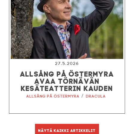
27.5.2026
ALLSÅNG PÅ ÖSTERMYRA
AVAA TÖRNÄVÄN
KESÄTEATTERIN KAUDEN
/
Allsång på Östermyra
Dracula
Näytä kaikki artikkelit