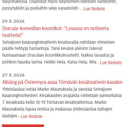
harjoituksissa. Osallistut myös näytelmien teknisiin vaihtoihin,
pystytyksiin ja purkuihin sekä varastointi-...
Lue tiedote
29.5.2026
Dracula-komedian koomikot: ”Luvassa on notkeeta
teatteria!”
Seinäjoen kaupunginteatterin kesälavalla nähdään viimeisen
päälle tehtyjä tuotantoja. Tänä kesänä yleisön tulevat
hurmaamaan Draculan koomikkokvartetti, huikea lavastus ja
pöhkön hauska tarina. Heikki Hela, Kaisa Hela, Mia...
Lue tiedote
27.5.2026
Allsång på Östermyra avaa Törnävän kesäteatterin kauden
Yhteislaulua vetää Marko Maunuksela ja säestää Seinäjoen
kaupunginorkesteri. Kesäkauden avajaisia vietetään sunnuntaina
7. kesäkuuta kello 18-19 Törnävän kesäteatterissa. Marko
Maunuksela lupaa rentoa ja mukavaa yhdessäoloa tuttujen
laulujen...
Lue tiedote