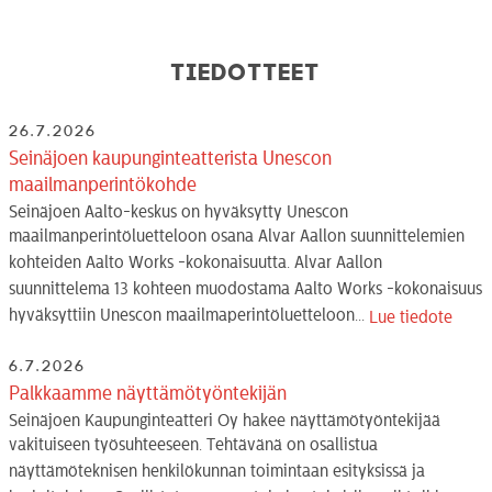
Tiedotteet
26.7.2026
Seinäjoen kaupunginteatterista Unescon
maailmanperintökohde
Seinäjoen Aalto-keskus on hyväksytty Unescon
maailmanperintöluetteloon osana Alvar Aallon suunnittelemien
kohteiden Aalto Works -kokonaisuutta. Alvar Aallon
suunnittelema 13 kohteen muodostama Aalto Works -kokonaisuus
hyväksyttiin Unescon maailmaperintöluetteloon...
Lue tiedote
6.7.2026
Palkkaamme näyttämötyöntekijän
Seinäjoen Kaupunginteatteri Oy hakee näyttämötyöntekijää
vakituiseen työsuhteeseen. Tehtävänä on osallistua
näyttämöteknisen henkilökunnan toimintaan esityksissä ja