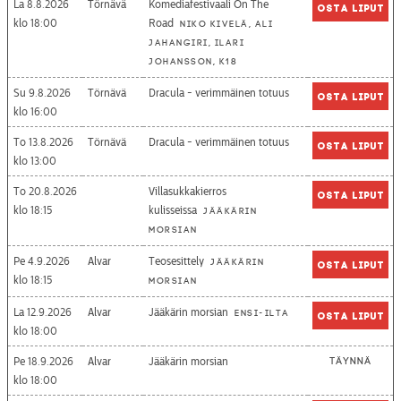
La 8.8.2026
Törnävä
Komediafestivaali On The
Osta liput
18:00
Road
Niko Kivelä, Ali
Jahangiri, Ilari
Johansson, K18
Su 9.8.2026
Törnävä
Dracula - verimmäinen totuus
Osta liput
16:00
To 13.8.2026
Törnävä
Dracula - verimmäinen totuus
Osta liput
13:00
To 20.8.2026
Villasukkakierros
Osta liput
18:15
kulisseissa
Jääkärin
morsian
Pe 4.9.2026
Alvar
Teosesittely
Jääkärin
Osta liput
18:15
morsian
La 12.9.2026
Alvar
Jääkärin morsian
Ensi-ilta
Osta liput
18:00
Pe 18.9.2026
Alvar
Jääkärin morsian
Täynnä
18:00