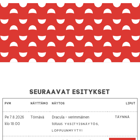
Seuraavat esitykset
Pvm
Näyttämö
Näytös
Liput
Pe 7.8.2026
Törnävä
Dracula - verimmäinen
Täynnä
18:00
totuus
Yksityisnäytös,
loppuunmyyty!