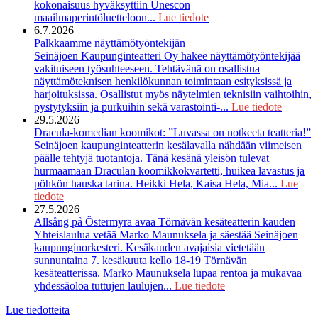
kokonaisuus hyväksyttiin Unescon
maailmaperintöluetteloon...
Lue tiedote
6.7.2026
Palkkaamme näyttämötyöntekijän
Seinäjoen Kaupunginteatteri Oy hakee näyttämötyöntekijää
vakituiseen työsuhteeseen. Tehtävänä on osallistua
näyttämöteknisen henkilökunnan toimintaan esityksissä ja
harjoituksissa. Osallistut myös näytelmien teknisiin vaihtoihin,
pystytyksiin ja purkuihin sekä varastointi-...
Lue tiedote
29.5.2026
Dracula-komedian koomikot: ”Luvassa on notkeeta teatteria!”
Seinäjoen kaupunginteatterin kesälavalla nähdään viimeisen
päälle tehtyjä tuotantoja. Tänä kesänä yleisön tulevat
hurmaamaan Draculan koomikkokvartetti, huikea lavastus ja
pöhkön hauska tarina. Heikki Hela, Kaisa Hela, Mia...
Lue
tiedote
27.5.2026
Allsång på Östermyra avaa Törnävän kesäteatterin kauden
Yhteislaulua vetää Marko Maunuksela ja säestää Seinäjoen
kaupunginorkesteri. Kesäkauden avajaisia vietetään
sunnuntaina 7. kesäkuuta kello 18-19 Törnävän
kesäteatterissa. Marko Maunuksela lupaa rentoa ja mukavaa
yhdessäoloa tuttujen laulujen...
Lue tiedote
Lue tiedotteita