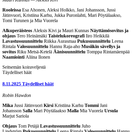
Rooleissa
Esa Ahonen, Aleksi Holkko, Jani Johansson, Jussi
Jätinvuori, Kristiina Karhu, Jukka Puronlahti, Mari Pöytälaakso,
Tomi Turunen ja Mia Vuorela
Alkuperäisteos
Aleksis Kivi ja Mauri Kunnas
Näyttämösovitus
ja
ohjaus
Tero Heinämäki
Taistelukoreografi
Iiro Heikkilä
Lavastussuunnittelu
Riikka Aurasmaa
Pukusuunnittelu
Leena
Rintala
Valosuunnittelu
Hannu Raja-aho
Musiikin sävellys ja
sovitus
Riku Metsä-Ketelä
Äänisuunnittelu
Tomppa Rintamäenpää
Naamiointi
Aliina Ilonen
Seitsemän koiraveljestä
Täydelliset häät
8.11.2025
Täydelliset häät
Robin Hawdon
Mika
Jussi Jätinvuori
Kirsi
Kristiina Karhu
Tommi
Jani
Johansson
Salla
Mari Pöytälaakso
Malla
Mia Vuorela
Ursula
Marjut Sariola
Ohjaus
Tom Petäjä
Lavastussuunnittelu
Juho
Lindström
Pukusuunnittelu
Leena Rintala
Valosuunnittelu
Hannu