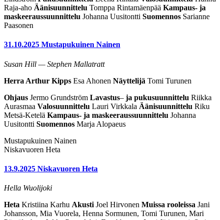
Raja-aho
Äänisuunnittelu
Tomppa Rintamäenpää
Kampaus- ja
maskeeraussuunnittelu
Johanna Uusitontti
Suomennos
Sarianne
Paasonen
31.10.2025
Mustapukuinen Nainen
Susan Hill — Stephen Mallatratt
Herra Arthur Kipps
Esa Ahonen
Näyttelijä
Tomi Turunen
Ohjaus
Jermo Grundström
Lavastus
–
ja pukusuunnittelu
Riikka
Aurasmaa
Valosuunnittelu
Lauri Virkkala
Äänisuunnittelu
Riku
Metsä-Ketelä
Kampaus- ja maskeeraussuunnittelu
Johanna
Uusitontti
Suomennos
Marja Alopaeus
Mustapukuinen Nainen
Niskavuoren Heta
13.9.2025
Niskavuoren Heta
Hella Wuolijoki
Heta
Kristiina Karhu
Akusti
Joel Hirvonen
Muissa rooleissa
Jani
Johansson, Mia Vuorela, Henna Sormunen, Tomi Turunen, Mari