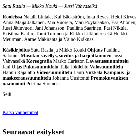
Satu Rasila — Mikko Kouki — Jussi Vahvaselkä
Rooleissa
Natalil Lintala, Kai Bäckström, Inka Reyes, Heidi Kirves,
Anna-Maija Jalkanen, Mia Vuorela, Mari Pöytälaakso, Esa Ahonen,
Jussi Jätinvuori, Jani Johansson, Pauliina Saarinen, Pasi Nikula,
Kristiina Karhu, Tomi Turunen ja Riikka Lifländer sekä Heikki
Meurman, Aarne Mäkiranta ja Väinö Kråknäs
Käsikirjoitus
Satu Rasila ja Mikko Kouki
Ohjaus
Pauliina
Salonius
Musiikin sävellys, sovitus ja harjoittaminen
Jussi
Vahvaselkä
Koreografia
Marko Carlsson
Lavastussuunnittelu
Jani Uljas
Pukusuunnittelu
Taija Jokilehto
Valosuunnittelu
Hannu Raja-aho
Videosuunnittelu
Lauri Virkkala
Kampaus- ja
maskeeraussuunnittelu
Johanna Uusitontti
Promokuvauksen
naamiointi
Petriina Suomela
Seili
Katso vanhemmat
Seuraavat esitykset