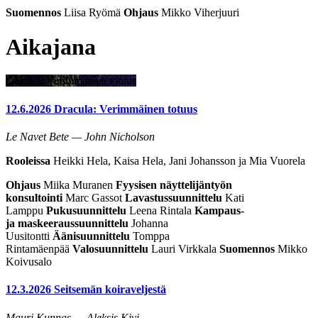
Suomennos
Liisa Ryömä
Ohjaus
Mikko Viherjuuri
Aikajana
Dracula: Verimmäinen totuus
12.6.2026
Dracula: Verimmäinen totuus
Le Navet Bete — John Nicholson
Rooleissa
Heikki Hela, Kaisa Hela, Jani Johansson ja Mia Vuorela
Ohjaus
Miika Muranen
Fyysisen näyttelijäntyön
konsultointi
Marc Gassot
Lavastussuunnittelu
Kati
Lamppu
Pukusuunnittelu
Leena Rintala
Kampaus-
ja
maskeeraussuunnittelu
Johanna
Uusitontti
Äänisuunnittelu
Tomppa
Rintamäenpää
Valosuunnittelu
Lauri Virkkala
Suomennos
Mikko
Koivusalo
12.3.2026
Seitsemän koiraveljestä
Mauri Kunnas — Aleksis Kivi