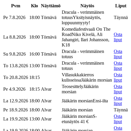
Pvm
Klo
Näyttämö
Näytös
Liput
Dracula - verimmäinen
Pe 7.8.2026
18:00
Törnävä
totuus
Yksityisnäytös,
Täynnä
loppuunmyyty!
Komediafestivaali On The
Road
Niko Kivelä, Ali
Osta
La 8.8.2026
18:00
Törnävä
Jahangiri, Ilari Johansson,
liput
K18
Dracula - verimmäinen
Osta
Su 9.8.2026
16:00
Törnävä
totuus
liput
Dracula - verimmäinen
Osta
To 13.8.2026
13:00
Törnävä
totuus
liput
Villasukkakierros
Osta
To 20.8.2026
18:15
kulisseissa
Jääkärin morsian
liput
Teosesittely
Jääkärin
Osta
Pe 4.9.2026
18:15
Alvar
morsian
liput
Osta
La 12.9.2026
18:00
Alvar
Jääkärin morsian
Ensi-ilta
liput
Pe 18.9.2026
18:00
Alvar
Jääkärin morsian
Täynnä
Jääkärin morsian
S-
Osta
La 19.9.2026
13:00
Alvar
etunäytös 41 €
liput
Osta
La 19.9.2026
18:00
Alvar
Jääkärin morsian