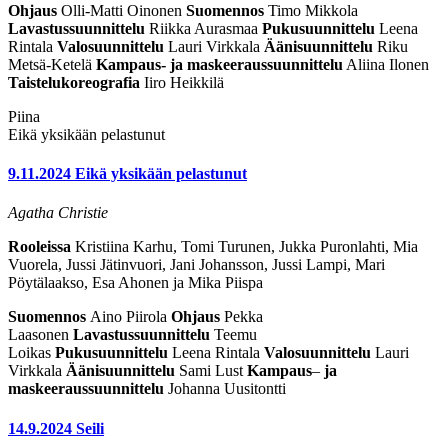
Ohjaus
Olli-Matti Oinonen
Suomennos
Timo Mikkola
Lavastussuunnittelu
Riikka Aurasmaa
Pukusuunnittelu
Leena
Rintala
Valosuunnittelu
Lauri Virkkala
Äänisuunnittelu
Riku
Metsä-Ketelä
Kampaus- ja maskeeraussuunnittelu
Aliina Ilonen
Taistelukoreografia
Iiro Heikkilä
Piina
Eikä yksikään pelastunut
9.11.2024
Eikä yksikään pelastunut
Agatha Christie
Rooleissa
Kristiina Karhu, Tomi Turunen, Jukka Puronlahti, Mia
Vuorela, Jussi Jätinvuori, Jani Johansson, Jussi Lampi, Mari
Pöytälaakso, Esa Ahonen ja Mika Piispa
Suomennos
Aino Piirola
Ohjaus
Pekka
Laasonen
Lavastussuunnittelu
Teemu
Loikas
Pukusuunnittelu
Leena Rintala
Valosuunnittelu
Lauri
Virkkala
Äänisuunnittelu
Sami Lust
Kampaus
–
ja
maskeeraussuunnittelu
Johanna Uusitontti
14.9.2024
Seili