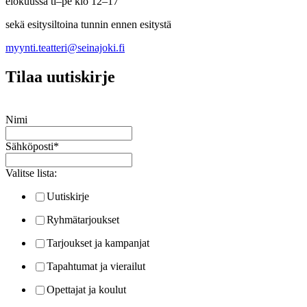
elokuussa ti–pe klo 12–17
sekä esitysiltoina tunnin ennen esitystä
myynti.teatteri@seinajoki.fi
Tilaa uutiskirje
Nimi
Sähköposti
*
Valitse lista:
Uutiskirje
Ryhmätarjoukset
Tarjoukset ja kampanjat
Tapahtumat ja vierailut
Opettajat ja koulut