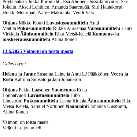
Pöytälaakso, Jukka Puronlahti, Esa Ahonen, Jussi Jätinvuori, Sari
Jokelin, Akseli Lehtinen, Amanda Saarenpää, Siiri Hautakorpi,
Heikki Meurman, Aarne Mäkiranta, Vendi Valo
Ohjaus
Mikko Kouki
Lavastussuunnittelu
Antti
Mattila
Pukusuunnittelu
Riikka Aurasmaa
Valosuunnittelu
Lauri
Virkkala
Äänisuunnittelu
Riku Metsä-Ketelä
Kampaus- ja
maskeeraussuunnittelu
Aliina Ilonen
13.6.2025
Vaimoni on toista maata
Gilles Dyrek
Helena ja Janne
Susanna Laine ja Antti LJ Pääkkönen
Veera ja
Risto
Katriina Sinisalo ja Jani Johansson
Ohjaus
Pekka Laasonen
Suomennos
Reita
Lounatvuori
Lavastussuunnittelu
Juho
Lindström
Pukusuunnittelu
Leena Rintala
Äänisuunnittelu
Riku
Metsä-Ketelä, Samuel Nortunen
Naamiointi
Johanna Uusitontti,
Aliina Ilonen
Vaimoni on toista maata
Veljeni Leijonamieli