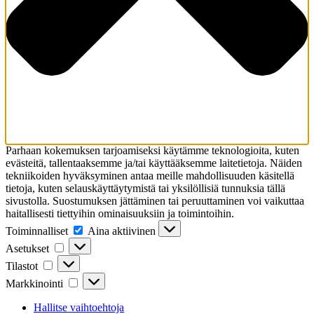
Parhaan kokemuksen tarjoamiseksi käytämme teknologioita, kuten
evästeitä, tallentaaksemme ja/tai käyttääksemme laitetietoja. Näiden
tekniikoiden hyväksyminen antaa meille mahdollisuuden käsitellä
tietoja, kuten selauskäyttäytymistä tai yksilöllisiä tunnuksia tällä
sivustolla. Suostumuksen jättäminen tai peruuttaminen voi vaikuttaa
haitallisesti tiettyihin ominaisuuksiin ja toimintoihin.
Toiminnalliset
Toiminnalliset
Aina aktiivinen
Asetukset
Asetukset
Tilastot
Tilastot
Markkinointi
Markkinointi
Hallitse vaihtoehtoja