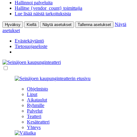
Hallinnoi palveluita
Hallitse {vendor_count} toimittajia
Lue lisää näistä tarkoituksista
Näytä
Hyväksy
Kiellä
Näytä asetukset
Tallenna asetukset
asetukset
Evästekäytäntö
Tietosuojaseloste
Ohjelmisto
Liput
Aikataulut
Ryhmille
Palvelut
Teatteri
Kesäteatteri
Yhteys