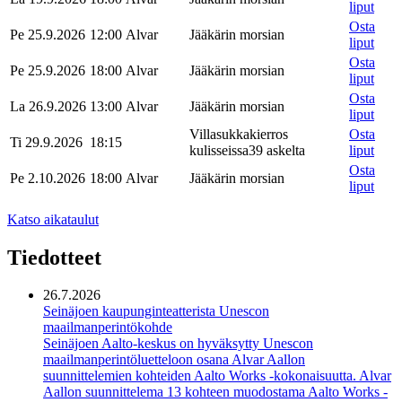
liput
Osta
Pe 25.9.2026
12:00
Alvar
Jääkärin morsian
liput
Osta
Pe 25.9.2026
18:00
Alvar
Jääkärin morsian
liput
Osta
La 26.9.2026
13:00
Alvar
Jääkärin morsian
liput
Villasukkakierros
Osta
Ti 29.9.2026
18:15
kulisseissa
39 askelta
liput
Osta
Pe 2.10.2026
18:00
Alvar
Jääkärin morsian
liput
Katso aikataulut
Tiedotteet
26.7.2026
Seinäjoen kaupunginteatterista Unescon
maailmanperintökohde
Seinäjoen Aalto-keskus on hyväksytty Unescon
maailmanperintöluetteloon osana Alvar Aallon
suunnittelemien kohteiden Aalto Works -kokonaisuutta. Alvar
Aallon suunnittelema 13 kohteen muodostama Aalto Works -