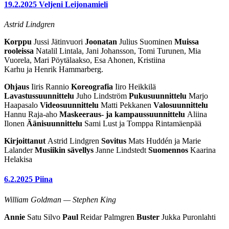
19.2.2025
Veljeni Leijonamieli
Astrid Lindgren
Korppu
Jussi Jätinvuori
Joonatan
Julius Suominen
Muissa
rooleissa
Natalil Lintala, Jani Johansson, Tomi Turunen, Mia
Vuorela, Mari Pöytälaakso, Esa Ahonen, Kristiina
Karhu ja Henrik Hammarberg.
Ohjaus
Iiris Rannio
Koreografia
Iiro Heikkilä
Lavastussuunnittelu
Juho Lindström
Pukusuunnittelu
Marjo
Haapasalo
Videosuunnittelu
Matti Pekkanen
Valosuunnittelu
Hannu Raja-aho
Maskeeraus- ja kampaussuunnittelu
Aliina
Ilonen
Äänisuunnittelu
Sami Lust ja Tomppa Rintamäenpää
Kirjoittanut
Astrid Lindgren
Sovitus
Mats Huddén ja Marie
Lalander
Musiikin sävellys
Janne Lindstedt
Suomennos
Kaarina
Helakisa
6.2.2025
Piina
William Goldman — Stephen King
Annie
Satu Silvo
Paul
Reidar Palmgren
Buster
Jukka Puronlahti