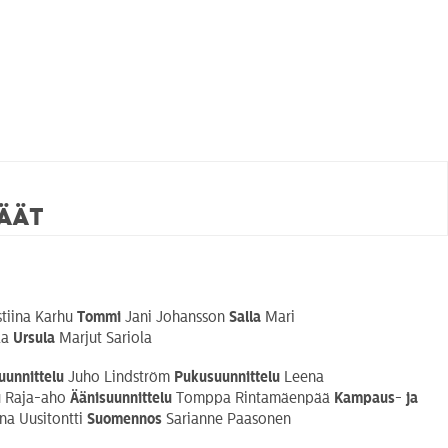
häät
stiina Karhu
Tommi
Jani Johansson
Salla
Mari
la
Ursula
Marjut Sariola
uunnittelu
Juho Lindström
Pukusuunnittelu
Leena
 Raja-aho
Äänisuunnittelu
Tomppa Rintamäenpää
Kampaus- ja
a Uusitontti
Suomennos
Sarianne Paasonen