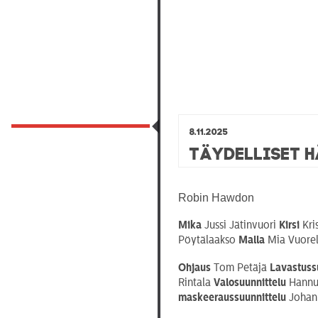
8.11.2025
Täydelliset 
Robin Hawdon
Mika
Jussi Jätinvuori
Kirsi
Kri
Pöytälaakso
Malla
Mia Vuore
Ohjaus
Tom Petäjä
Lavastuss
Rintala
Valosuunnittelu
Hannu
maskeeraussuunnittelu
Johann