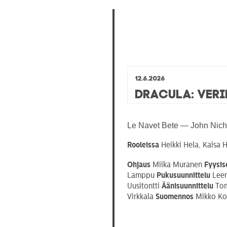
12.6.2026
Dracula: Ver
Le Navet Bete — John Nich
Rooleissa
Heikki Hela, Kaisa 
Ohjaus
Miika Muranen
Fyysis
Lamppu
Pukusuunnittelu
Leen
Uusitontti
Äänisuunnittelu
Tom
Virkkala
Suomennos
Mikko Ko