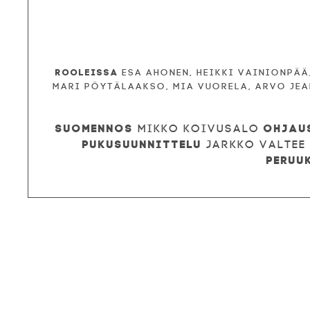
Rooleissa
Esa Ahonen, Heikki Vainionpää
Mari Pöytälaakso, Mia Vuorela, Arvo Jea
Suomennos
Ohjau
Mikko Koivusalo
Pukusuunnittelu
Jarkko Valtee
peruu