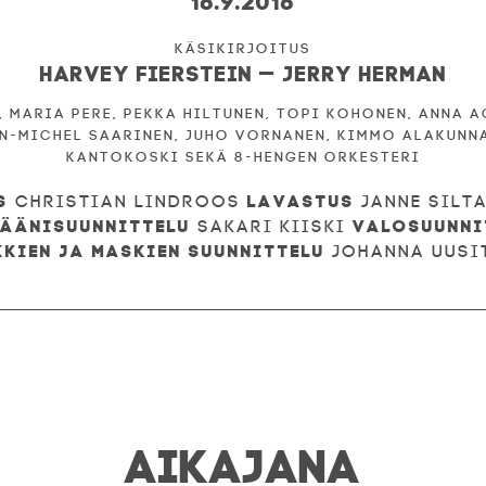
Harvey Fierstein — Jerry Herman
, Maria Pere, Pekka Hiltunen, Topi Kohonen, Anna 
n-Michel Saarinen, Juho Vornanen, Kimmo Alakunna
Kantokoski sekä 8-hengen orkesteri
s
Lavastus
Christian Lindroos
Janne Silt
Äänisuunnittelu
Valosuunni
Sakari Kiiski
kkien ja maskien suunnittelu
Johanna Uusi
AIKAJANA