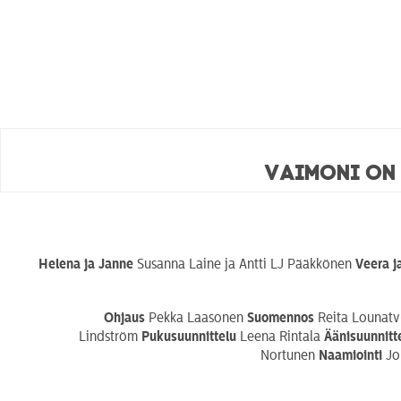
Vaimoni on
Helena ja Janne
Susanna Laine ja Antti LJ Pääkkönen
Veera j
Ohjaus
Pekka Laasonen
Suomennos
Reita Lounatv
Lindström
Pukusuunnittelu
Leena Rintala
Äänisuunnitt
Nortunen
Naamiointi
Joh