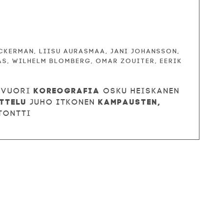
Ackerman, Liisu Aurasmaa, Jani Johansson,
s, Wilhelm Blomberg, Omar Zouiter, Eerik
Koreografia
avuori
Osku Heiskanen
ttelu
Kampausten,
Juho Itkonen
tontti