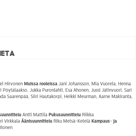
Heta
el Hirvonen
Muissa rooleissa
Jani Johansson, Mia Vuorela, Henna
Pöytälaakso, Jukka Puronlahti, Esa Ahonen, Jussi Jätinvuori, Sari
nda Saarenpää, Siiri Hautakorpi, Heikki Meurman, Aarne Mäkiranta,
suunnittelu
Antti Mattila
Pukusuunnittelu
Riikka
ri Virkkala
Äänisuunnittelu
Riku Metsä-Ketelä
Kampaus- ja
 Ilonen