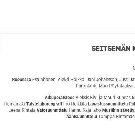
Seitsemän 
M
Rooleissa
Esa Ahonen, Aleksi Holkko, Jani Johansson, Jussi Jät
Puronlahti, Mari Pöytälaakso
Alkuperäisteos
Aleksis Kivi ja Mauri Kunnas
N
Heinämäki
Taistelukoreografi
Iiro Heikkilä
Lavastussuunnittelu
Ri
Leena Rintala
Valosuunnittelu
Hannu Raja-aho
Musiikin sävelly
Äänisuunnittelu
Tomppa Rintamä