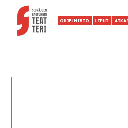
Ohjelmisto
Liput
Aika