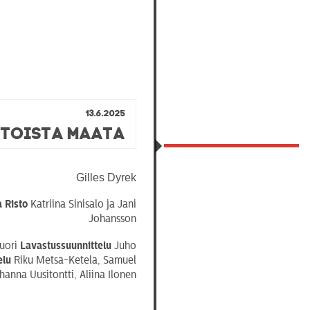
13.6.2025
 toista maata
Gilles Dyrek
a Risto
Katriina Sinisalo ja Jani
Johansson
uori
Lavastussuunnittelu
Juho
elu
Riku Metsä-Ketelä, Samuel
anna Uusitontti, Aliina Ilonen