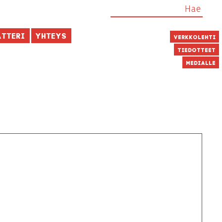
atteri
Yhteys
Verkkolehti
Tiedotteet
Medialle