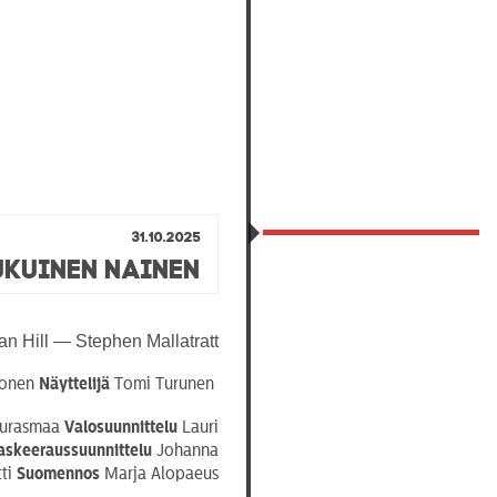
31.10.2025
kuinen Nainen
n Hill — Stephen Mallatratt
honen
Näyttelijä
Tomi Turunen
Aurasmaa
Valosuunnittelu
Lauri
skeeraussuunnittelu
Johanna
tti
Suomennos
Marja Alopaeus