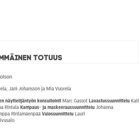
immäinen totuus
olson
Hela, Jani Johansson ja Mia Vuorela
en näyttelijäntyön konsultointi
Marc Gassot
Lavastussuunnittelu
Kati
a Rintala
Kampaus- ja
maskeeraussuunnittelu
Johanna
ppa Rintamäenpää
Valosuunnittelu
Lauri
ivusalo