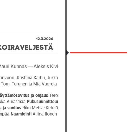
12.3.2026
koiraveljestä
auri Kunnas — Aleksis Kivi
invuori, Kristiina Karhu, Jukka
, Tomi Turunen ja Mia Vuorela
äyttämösovitus
ja ohjaus
Tero
ikka Aurasmaa
Pukusuunnittelu
s ja sovitus
Riku Metsä-Ketelä
enpää
Naamiointi
Aliina Ilonen