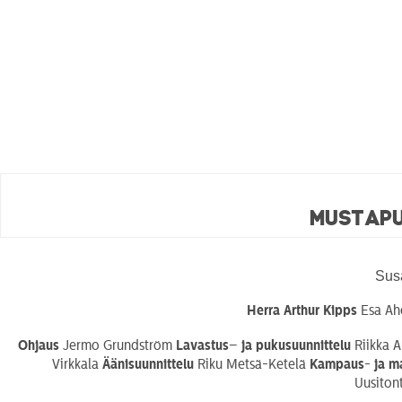
Mustapu
Susa
Herra Arthur Kipps
Esa A
Ohjaus
Jermo Grundström
Lavastus
–
ja pukusuunnittelu
Riikka 
Virkkala
Äänisuunnittelu
Riku Metsä-Ketelä
Kampaus- ja ma
Uusiton