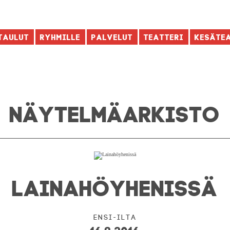
taulut
Ryhmille
Palvelut
Teatteri
Kesäte
NÄYTELMÄ­ARKISTO
LAINAHÖYHENISSÄ
Ensi-ilta
16.9.2016