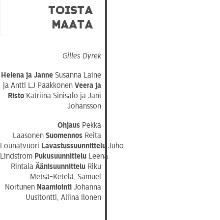
toista
maata
Gilles Dyrek
Helena ja Janne
Susanna Laine
ja Antti LJ Pääkkönen
Veera ja
Risto
Katriina Sinisalo ja Jani
Johansson
Ohjaus
Pekka
Laasonen
Suomennos
Reita
Lounatvuori
Lavastussuunnittelu
Juho
Lindström
Pukusuunnittelu
Leena
Rintala
Äänisuunnittelu
Riku
Metsä-Ketelä, Samuel
Nortunen
Naamiointi
Johanna
Uusitontti, Aliina Ilonen