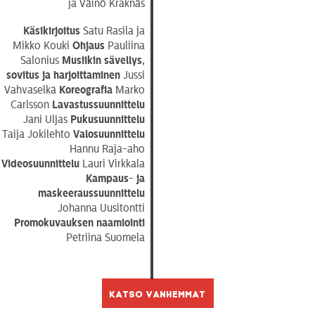
ja Väinö Kråknäs
Käsikirjoitus
Satu Rasila ja
Mikko Kouki
Ohjaus
Pauliina
Salonius
Musiikin sävellys,
sovitus ja harjoittaminen
Jussi
Vahvaselkä
Koreografia
Marko
Carlsson
Lavastussuunnittelu
Jani Uljas
Pukusuunnittelu
Taija Jokilehto
Valosuunnittelu
Hannu Raja-aho
Videosuunnittelu
Lauri Virkkala
Kampaus- ja
maskeeraussuunnittelu
Johanna Uusitontti
Promokuvauksen naamiointi
Petriina Suomela
Katso vanhemmat