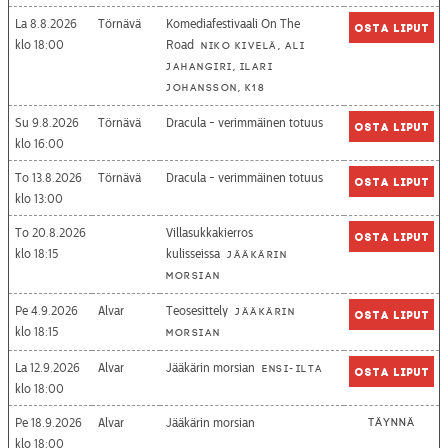
La 8.8.2026
Törnävä
Komediafestivaali On The
Osta liput
18:00
Road
Niko Kivelä, Ali
Jahangiri, Ilari
Johansson, K18
Su 9.8.2026
Törnävä
Dracula - verimmäinen totuus
Osta liput
16:00
To 13.8.2026
Törnävä
Dracula - verimmäinen totuus
Osta liput
13:00
To 20.8.2026
Villasukkakierros
Osta liput
18:15
kulisseissa
Jääkärin
morsian
Pe 4.9.2026
Alvar
Teosesittely
Jääkärin
Osta liput
18:15
morsian
La 12.9.2026
Alvar
Jääkärin morsian
Ensi-ilta
Osta liput
18:00
Pe 18.9.2026
Alvar
Jääkärin morsian
Täynnä
18:00