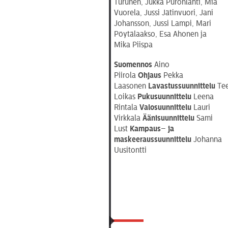
Turunen, Jukka Puronlahti, Mia
Vuorela, Jussi Jätinvuori, Jani
Johansson, Jussi Lampi, Mari
Pöytälaakso, Esa Ahonen ja
Mika Piispa
Suomennos
Aino
Piirola
Ohjaus
Pekka
Laasonen
Lavastussuunnittelu
Te
Loikas
Pukusuunnittelu
Leena
Rintala
Valosuunnittelu
Lauri
Virkkala
Äänisuunnittelu
Sami
Lust
Kampaus
–
ja
maskeeraussuunnittelu
Johanna
Uusitontti