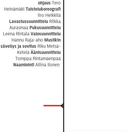
ohjaus
Tero
Heinämäki
Taistelukoreografi
Iiro Heikkilä
Lavastussuunnittelu
Riikka
Aurasmaa
Pukusuunnittelu
Leena Rintala
Valosuunnittelu
Hannu Raja-aho
Musiikin
sävellys ja sovitus
Riku Metsä-
Ketelä
Äänisuunnittelu
Tomppa Rintamäenpää
Naamiointi
Aliina Ilonen