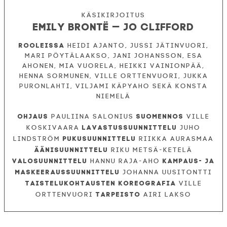
Emily Brontë — Jo Clifford
Rooleissa
Heidi Ajanto, Jussi Jätinvuori,
Mari Pöytälaakso, Jani Johansson, Esa
Ahonen, Mia Vuorela, Heikki Vainionpää,
Henna Sormunen, Ville Orttenvuori, Jukka
Puronlahti, Viljami Käpyaho sekä Konsta
Niemelä
Ohjaus
Suomennos
Pauliina Salonius
Ville
Lavastussuunnittelu
Koskivaara
Juho
Pukusuunnittelu
Lindström
Riikka Aurasmaa
Äänisuunnittelu
Riku Metsä-Ketelä
Valosuunnittelu
Kampaus- ja
Hannu Raja-aho
maskeeraussuunnittelu
Johanna Uusitontti
Taistelukohtausten koreografia
Ville
Tarpeisto
Orttenvuori
Airi Lakso