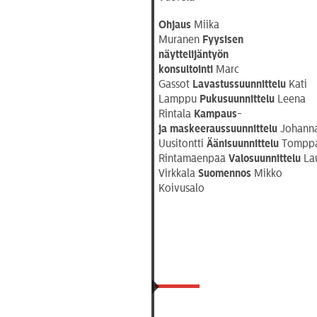
Ohjaus
Miika
Muranen
Fyysisen
näyttelijäntyön
konsultointi
Marc
Gassot
Lavastussuunnittelu
Kati
Lamppu
Pukusuunnittelu
Leena
Rintala
Kampaus-
ja
maskeeraussuunnittelu
Johann
Uusitontti
Äänisuunnittelu
Tompp
Rintamäenpää
Valosuunnittelu
Lau
Virkkala
Suomennos
Mikko
Koivusalo