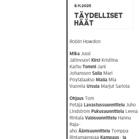
8.11.2025
Täydelliset
häät
Robin Hawdon
Mika
Jussi
Jätinvuori
Kirsi
Kristiina
Karhu
Tommi
Jani
Johansson
Salla
Mari
Pöytälaakso
Malla
Mia
Vuorela
Ursula
Marjut Sariola
Ohjaus
Tom
Petäjä
Lavastussuunnittelu
Juho
Lindström
Pukusuunnittelu
Leena
Rintala
Valosuunnittelu
Hannu
Raja-
aho
Äänisuunnittelu
Tomppa
Rintamäenpää
Kampaus- ja