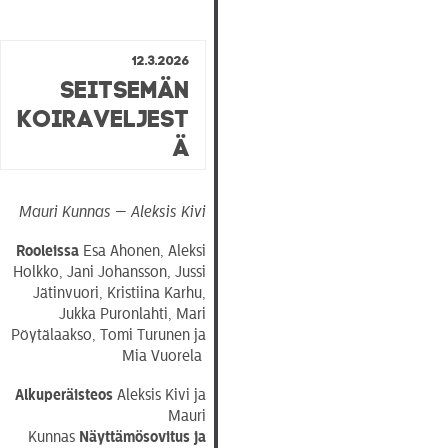
12.3.2026
Seitsemän
koiraveljest
ä
Mauri Kunnas — Aleksis Kivi
Rooleissa
Esa Ahonen, Aleksi
Holkko, Jani Johansson, Jussi
Jätinvuori, Kristiina Karhu,
Jukka Puronlahti, Mari
Pöytälaakso, Tomi Turunen ja
Mia Vuorela
Alkuperäisteos
Aleksis Kivi ja
Mauri
Kunnas
Näyttämösovitus
ja