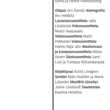
Karhu ja Henrik Hammarberg.
Ohjaus
Iiris Rannio
Koreografia
Iiro Heikkilä
Lavastussuunnittelu
Juho
Lindström
Pukusuunnittelu
Marjo Haapasalo
Videosuunnittelu
Matti
Pekkanen
Valosuunnittelu
Hannu Raja-aho
Maskeeraus-
ja kampaussuunnittelu
Aliina
Ilonen
Äänisuunnittelu
Sami
Lust ja Tomppa Rintamäenpää
Kirjoittanut
Astrid Lindgren
Sovitus
Mats Huddén ja Marie
Lalander
Musiikin sävellys
Janne Lindstedt
Suomennos
Kaarina Helakisa