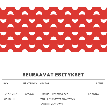
Seuraavat esitykset
Pvm
Näyttämö
Näytös
Liput
Pe 7.8.2026
Törnävä
Dracula - verimmäinen
Täynnä
18:00
totuus
Yksityisnäytös,
loppuunmyyty!