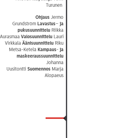
Turunen
Ohjaus
Jermo
Grundström
Lavastus
–
ja
pukusuunnittelu
Riikka
Aurasmaa
Valosuunnittelu
Lauri
Virkkala
Äänisuunnittelu
Riku
Metsä-Ketelä
Kampaus- ja
maskeeraussuunnittelu
Johanna
Uusitontti
Suomennos
Marja
Alopaeus