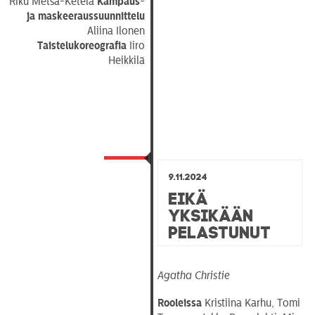
Riku Metsä-Ketelä
Kampaus-
ja maskeeraussuunnittelu
Aliina Ilonen
Taistelukoreografia
Iiro
Heikkilä
9.11.2024
Eikä
yksikään
pelastunut
Agatha Christie
Rooleissa
Kristiina Karhu, Tomi