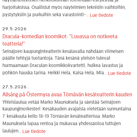
näyttämöteknisen henkilökunnan toimintaan esityksissä ja
harjoituksissa. Osallistut myös näytelmien teknisiin vaihtoihin,
pystytyksiin ja purkuihin sekä varastointi-...
Lue tiedote
29.5.2026
Dracula-komedian koomikot: ”Luvassa on notkeeta
teatteria!”
Seinäjoen kaupunginteatterin kesälavalla nähdään viimeisen
päälle tehtyjä tuotantoja. Tänä kesänä yleisön tulevat
hurmaamaan Draculan koomikkokvartetti, huikea lavastus ja
pöhkön hauska tarina. Heikki Hela, Kaisa Hela, Mia...
Lue tiedote
27.5.2026
Allsång på Östermyra avaa Törnävän kesäteatterin kauden
Yhteislaulua vetää Marko Maunuksela ja säestää Seinäjoen
kaupunginorkesteri. Kesäkauden avajaisia vietetään sunnuntaina
7. kesäkuuta kello 18-19 Törnävän kesäteatterissa. Marko
Maunuksela lupaa rentoa ja mukavaa yhdessäoloa tuttujen
laulujen...
Lue tiedote