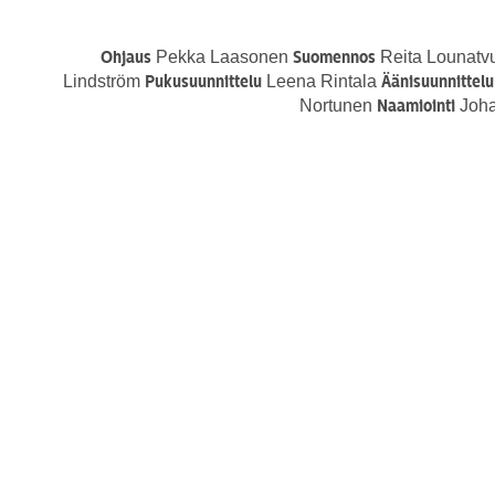
Pekka Laasonen
Reita Lounatv
Ohjaus
Suomennos
Lindström
Leena Rintala
Pukusuunnittelu
Äänisuunnittelu
Nortunen
Johan
Naamiointi