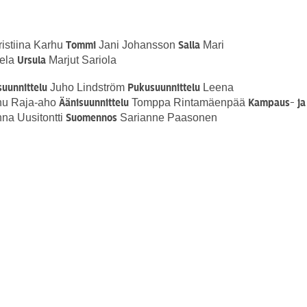
istiina Karhu
Jani Johansson
Mari
Tommi
Salla
ela
Marjut Sariola
Ursula
Juho Lindström
Leena
uunnittelu
Pukusuunnittelu
u Raja-aho
Tomppa Rintamäenpää
Äänisuunnittelu
Kampaus- ja
na Uusitontti
Sarianne Paasonen
Suomennos