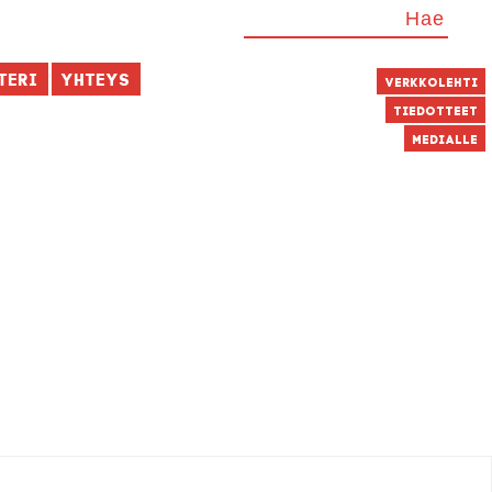
teri
Yhteys
Verkkolehti
Tiedotteet
Medialle