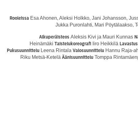
Esa Ahonen, Aleksi Holkko, Jani Johansson, Jussi 
Rooleissa
Jukka Puronlahti, Mari Pöytälaakso, 
Aleksis Kivi ja Mauri Kunnas
Alkuperäisteos
N
Heinämäki
Iiro Heikkilä
Taistelukoreografi
Lavastus
Leena Rintala
Hannu Raja-a
Pukusuunnittelu
Valosuunnittelu
Riku Metsä-Ketelä
Tomppa Rintamäe
Äänisuunnittelu