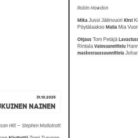
Robin Hawdon
Jussi Jätinvuori
Kr
Mika
Kirsi
Pöytälaakso
Mia Vuor
Malla
Tom Petäjä
Ohjaus
Lavastuss
Rintala
Hann
Valosuunnittelu
Johan
maskeeraussuunnittelu
31.10.2025
kuinen Nainen
san Hill — Stephen Mallatratt
nen
Tomi Turunen