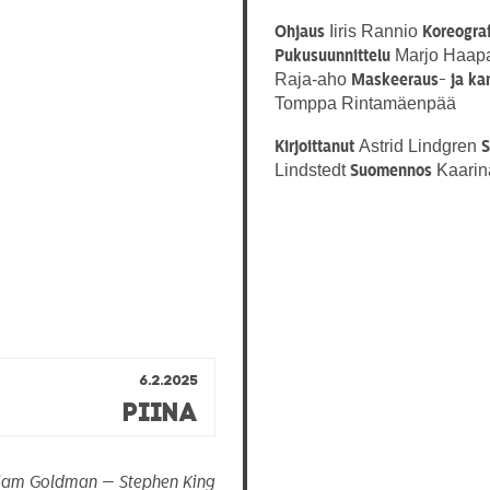
Iiris Rannio
Ohjaus
Koreogra
Marjo Haap
Pukusuunnittelu
Raja-aho
Maskeeraus- ja ka
Tomppa Rintamäenpää
Astrid Lindgren
Kirjoittanut
S
Lindstedt
Kaarin
Suomennos
6.2.2025
Piina
liam Goldman — Stephen King