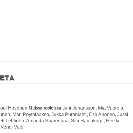
Heta
oel Hirvonen
Jani Johansson, Mia Vuorela,
Muissa rooleissa
en, Mari Pöytälaakso, Jukka Puronlahti, Esa Ahonen, Jussi
kseli Lehtinen, Amanda Saarenpää, Siiri Hautakorpi, Heikki
 Vendi Valo