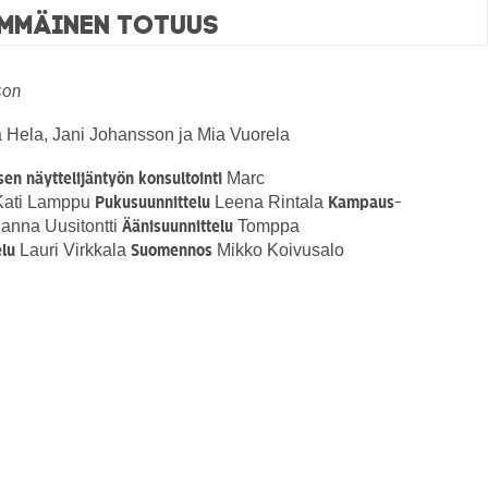
immäinen totuus
son
 Hela, Jani Johansson ja Mia Vuorela
Marc
sen näyttelijäntyön konsultointi
ati Lamppu
Leena Rintala
Pukusuunnittelu
Kampaus-
anna Uusitontti
Tomppa
Äänisuunnittelu
Lauri Virkkala
Mikko Koivusalo
elu
Suomennos