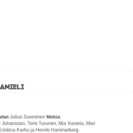
namieli
Julius Suominen
natan
Muissa
ani Johansson, Tomi Turunen, Mia Vuorela, Mari
ristiina Karhu ja Henrik Hammarberg.