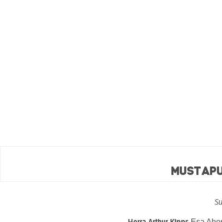
Mustapu
Su
Esa Aho