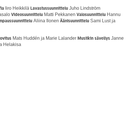
Iiro Heikkilä
Juho Lindström
fia
Lavastussuunnittelu
asalo
Matti Pekkanen
Hannu
Videosuunnittelu
Valosuunnittelu
Aliina Ilonen
Sami Lust ja
mpaussuunnittelu
Äänisuunnittelu
Mats Huddén ja Marie Lalander
Janne
ovitus
Musiikin sävellys
a Helakisa