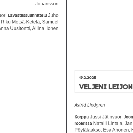
Johansson
uori
Juho
Lavastussuunnittelu
Riku Metsä-Ketelä, Samuel
na Uusitontti, Aliina Ilonen
19.2.2025
Veljeni Leijo
Astrid Lindgren
Jussi Jätinvuori
Korppu
Joo
Natalil Lintala, J
rooleissa
Pöytälaakso, Esa Ahonen, K