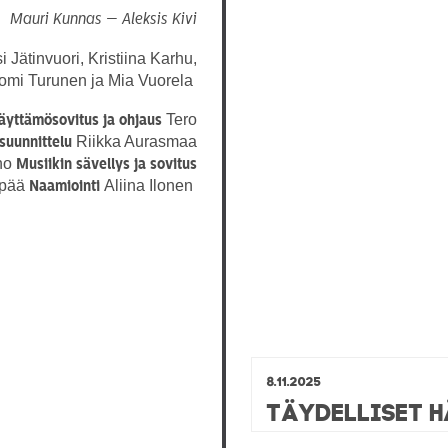
Mauri Kunnas — Aleksis Kivi
Jätinvuori, Kristiina Karhu,
Tomi Turunen ja Mia Vuorela
Tero
äyttämösovitus
ja ohjaus
Riikka Aurasmaa
suunnittelu
ho
Musiikin sävellys ja sovitus
npää
Aliina Ilonen
Naamiointi
8.11.2025
Täydelliset 