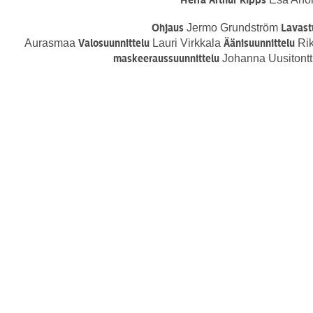
Herra Arthur Kipps
Jermo Grundström
Ohjaus
Lavast
Aurasmaa
Lauri Virkkala
Rik
Valosuunnittelu
Äänisuunnittelu
Johanna Uusitontt
maskeeraussuunnittelu