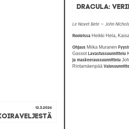
Dracula: Ver
Le Navet Bete — John Nichol
Heikki Hela, Kaisa
Rooleissa
Miika Muranen
Ohjaus
Fyysi
Gassot
K
Lavastussuunnittelu
Joh
ja
maskeeraussuunnittelu
Rintamäenpää
Valosuunnitt
12.3.2026
koiraveljestä