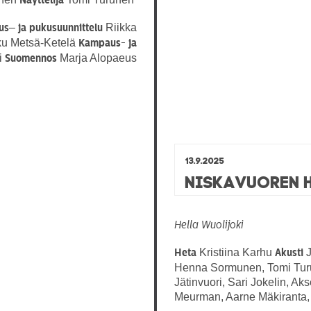
Näyttelijä
–
Riikka
us
ja pukusuunnittelu
u Metsä-Ketelä
Kampaus- ja
i
Marja Alopaeus
Suomennos
13.9.2025
Niskavuoren 
Hella Wuolijoki
Kristiina Karhu
J
Heta
Akusti
Henna Sormunen, Tomi Turun
Jätinvuori, Sari Jokelin, A
Meurman, Aarne Mäkiranta,