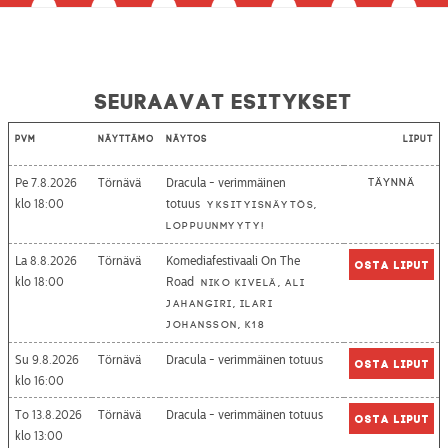
Seuraavat esitykset
Pvm
Näyttämö
Näytös
Liput
Pe 7.8.2026
Törnävä
Dracula - verimmäinen
Täynnä
18:00
totuus
Yksityisnäytös,
loppuunmyyty!
La 8.8.2026
Törnävä
Komediafestivaali On The
Osta liput
18:00
Road
Niko Kivelä, Ali
Jahangiri, Ilari
Johansson, K18
Su 9.8.2026
Törnävä
Dracula - verimmäinen totuus
Osta liput
16:00
To 13.8.2026
Törnävä
Dracula - verimmäinen totuus
Osta liput
13:00