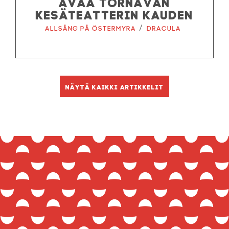
AVAA TÖRNÄVÄN
KESÄTEATTERIN KAUDEN
/
Allsång på Östermyra
Dracula
Näytä kaikki artikkelit