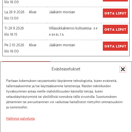
18:00
La 26.9.2026
Alvar
Jääkärin morsian
Osta liput
13:00
Ti 29.9.2026
Villasukkakierros kulisseissa
39
Osta liput
18:15
askelta
Pe 2.10.2026
Alvar
Jääkärin morsian
Osta liput
18:00
Katso aikataulut
Evästeasetukset
Parhaan kokemuksen tarjoamiseksi käytämme teknologioita, kuten evästeitä,
tallentaaksemme ja/tai käyttääksemme laitetietoja. Näiden tekniikoiden
hyväksyminen antaa meille mahdollisuuden käsitellä tietoja, kuten
Tiedotteet
selauskäyttäytymistä tai yksilöllisiä tunnuksia tällä sivustolla. Suostumuksen
jättäminen tai peruuttaminen voi vaikuttaa haitallisesti tiettyihin ominaisuuksiin
ja toimintoihin.
26.7.2026
Seinäjoen kaupunginteatterista Unescon
Hallinnoi palveluita
maailmanperintökohde