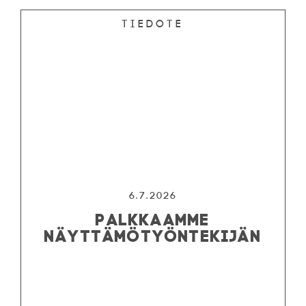
Tiedote
OHJELMISTO
LIPUT
AIKATAULUT
RYHMILLE
6.7.2026
PALKKAAMME
PALVELUT
NÄYTTÄMÖTYÖNTEKIJÄN
TEATTERI
KESÄTEATTERI
YHTEYS