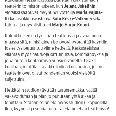
Kahdeksannessa jaksossa päästään kurkistamaan
teatterin toimiston arkeen, kun
Jelena Jokelinin
vieraiksi saapuvat myyntineuvottelija
Maria Pajula-
Ilkka
, asiakkuusvastaava
Satu Keski-Valkama
sekä
talous- ja myyntisihteeri
Marjo Harju-Keturi
.
Kolmikko kertoo työstään teatterissa ja avaa muun
muassa sitä, minkälainen iso pyörä pyörähtää käyntiin,
jos esitys peruuntuu viime hetkellä. Keskusteluissa
vilahtaa myös hauskoja sattumuksia, kömmähdyksiä ja
jopa outoja kohtaamisia vuosien varrelta. Lisäksi
kuullaan, minkälaista arki oli niinä kuukausina, jolloin
teatterin ovet olivat pandemian vuoksi yleisöltä
suljettuina.
Hetkittäin studion täyttää naurunremakka, välillä
vakavoidutaan ja pian jo puhutaan yhtä aikaa ja
lomittain. Sitähän se on elo myös studion ulkopuolella.
Iloa, kyyneliä ja suuria tunteita! Elämmehän teatterissa!