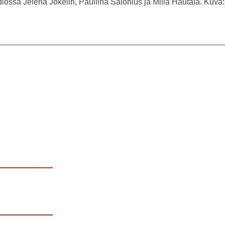
iossa Jelena Jokelin, Pauliina Salonius ja Milla Hautala. Kuva: