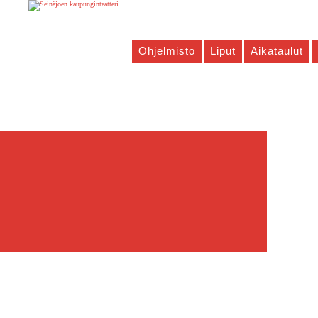
Ohjelmisto
Liput
Aikataulut