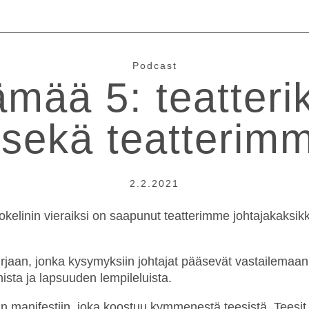
Podcast
mää 5: teatterik
 sekä teatterim
2.2.2021
okelinin
vieraiksi on saapunut teatterimme johtajakaksikk
irjaan, jonka kysymyksiin johtajat pääsevät vastailem
ista ja lapsuuden lempileluista.
 manifestiin, joka koostuu kymmenestä teesistä. Teesit av