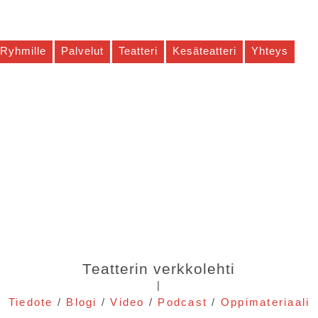
Ryhmille
Palvelut
Teatteri
Kesäteatteri
Yhteys
Teatterin verkkolehti
|
Tiedote
/
Blogi
/
Video
/
Podcast
/
Oppimateriaali