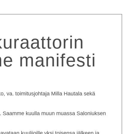
uraattorin
me manifesti
o, va. toimitusjohtaja
Milla Hautala
sekä
aan. Saamme kuulla muun muassa Saloniuksen
ataan kuulijoille yksi toisensa jälkeen ja