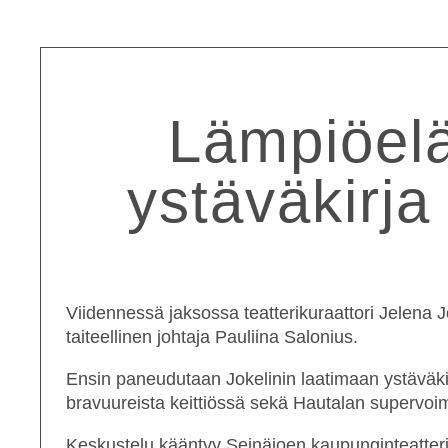
Lämpiöelä
ystäväkirja
Viidennessä jaksossa teatterikuraattori
Jelena J
taiteellinen johtaja
Pauliina Salonius
.
Ensin paneudutaan Jokelinin laatimaan ystäväk
bravuureista keittiössä sekä Hautalan supervoim
Keskustelu kääntyy Seinäjoen kaupunginteatterin