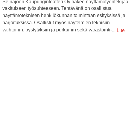
Seinäjoen Kaupunginteatteri Oy hakee näyttämötyöntekijää
vakituiseen työsuhteeseen. Tehtävänä on osallistua
näyttämöteknisen henkilökunnan toimintaan esityksissä ja
harjoituksissa. Osallistut myös näytelmien teknisiin
vaihtoihin, pystytyksiin ja purkuihin sekä varastointi-...
Lue
tiedote
29.5.2026
Dracula-komedian koomikot: ”Luvassa on notkeeta
teatteria!”
Seinäjoen kaupunginteatterin kesälavalla nähdään
viimeisen päälle tehtyjä tuotantoja. Tänä kesänä yleisön
tulevat hurmaamaan Draculan koomikkokvartetti, huikea
lavastus ja pöhkön hauska tarina. Heikki Hela, Kaisa Hela,
Mia...
Lue tiedote
27.5.2026
Allsång på Östermyra avaa Törnävän kesäteatterin
kauden