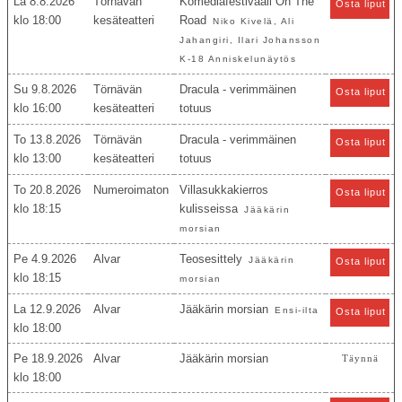
La 8.8.2026
Törnävän
Komediafestivaali On The
Osta liput
18:00
kesäteatteri
Road
Niko Kivelä, Ali
Jahangiri, Ilari Johansson
K-18 Anniskelunäytös
Su 9.8.2026
Törnävän
Dracula - verimmäinen
Osta liput
16:00
kesäteatteri
totuus
To 13.8.2026
Törnävän
Dracula - verimmäinen
Osta liput
13:00
kesäteatteri
totuus
To 20.8.2026
Numeroimaton
Villasukkakierros
Osta liput
18:15
kulisseissa
Jääkärin
morsian
Pe 4.9.2026
Alvar
Teosesittely
Jääkärin
Osta liput
18:15
morsian
La 12.9.2026
Alvar
Jääkärin morsian
Ensi-ilta
Osta liput
18:00
Pe 18.9.2026
Alvar
Jääkärin morsian
Täynnä
18:00