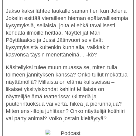
Jakso kaksi lähtee laukalle saman tien kun
Jelena
Jokelin
esittää vierailleen hieman epätavallisempia
kysymyksiä, sellaisia, joita ei ehkä tavallisesti
kehdata ilmoille heittää. Näyttelijät
Mari
Pöytälaakso
ja
Jussi Jätinvuori
selviävät
kysymyksistä kuitenkin kunnialla, vaikkakin
kasvonsa täysin menettäneinä… -kö?
Käsitellyksi tulee muun muassa se, miten tulla
toimeen jännityksen kanssa? Onko tullut mokattua
näyttämöllä? Millaista on elämä kulisseissa –
likaiset yksityiskohdat kehiin! Millaista on
näyttelijäelämä teatterissa: Glitteriä ja
puuterintuoksua vai verta, hikeä ja pierunhajua?
Miten ensi-iltoja juhlitaan? Onko näyttelijä kotihiiri
vai party animal? Voiko jostain kieltäytyä?