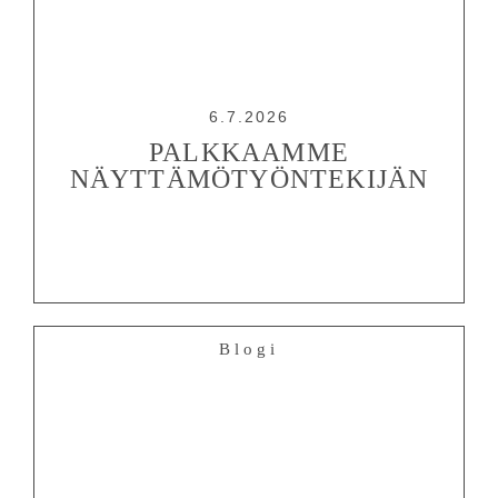
6.7.2026
OHJELMISTO
PALKKAAMME
NÄYTTÄMÖTYÖNTEKIJÄN
LIPUT
AIKATAULUT
RYHMILLE
PALVELUT
TEATTERI
Blogi
KESÄTEATTERI
YHTEYS