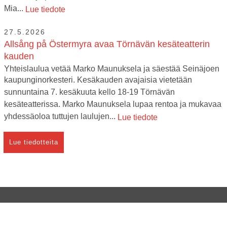
Mia...
Lue tiedote
27.5.2026
Allsång på Östermyra avaa Törnävän kesäteatterin
kauden
Yhteislaulua vetää Marko Maunuksela ja säestää Seinäjoen
kaupunginorkesteri. Kesäkauden avajaisia vietetään
sunnuntaina 7. kesäkuuta kello 18-19 Törnävän
kesäteatterissa. Marko Maunuksela lupaa rentoa ja mukavaa
yhdessäoloa tuttujen laulujen...
Lue tiedote
Lue tiedotteita
Verkkokauppa