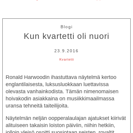
Blogi
Kun kvartetti oli nuori
23.9.2016
Kvartetti
Ronald Harwoodin ihastuttava näytelmä kertoo
englantilaisesta, luksusluokkaan luettavissa
olevasta vanhainkodista. Tämän nimenomaisen
hoivakodin asiakkaina on musiikkimaailmassa
uransa tehneitä taiteilijoita.
Näytelmän neljän oopperalaulajan ajatukset kiirivät
alituiseen takaisin loiston päiviin, niihin hetkiin,
jolloin yleisö osoitti suosiotaan seisten, royaltit