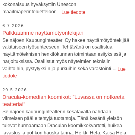
kokonaisuus hyväksyttiin Unescon
maailmaperintöluetteloon...
Lue tiedote
6.7.2026
Palkkaamme näyttämötyöntekijän
Seinäjoen Kaupunginteatteri Oy hakee näyttämötyöntekijää
vakituiseen työsuhteeseen. Tehtävänä on osallistua
näyttämöteknisen henkilökunnan toimintaan esityksissä ja
harjoituksissa. Osallistut myös näytelmien teknisiin
vaihtoihin, pystytyksiin ja purkuihin sekä varastointi-...
Lue
tiedote
29.5.2026
Dracula-komedian koomikot: ”Luvassa on notkeeta
teatteria!”
Seinäjoen kaupunginteatterin kesälavalla nähdään
viimeisen päälle tehtyjä tuotantoja. Tänä kesänä yleisön
tulevat hurmaamaan Draculan koomikkokvartetti, huikea
lavastus ja pöhkön hauska tarina. Heikki Hela, Kaisa Hela,