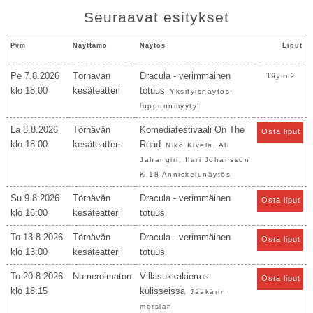
Seuraavat esitykset
Pvm
Näyttämö
Näytös
Liput
Pe 7.8.2026
Törnävän
Dracula - verimmäinen
Täynnä
18:00
kesäteatteri
totuus
Yksityisnäytös,
loppuunmyyty!
La 8.8.2026
Törnävän
Komediafestivaali On The
Osta liput
18:00
kesäteatteri
Road
Niko Kivelä, Ali
Jahangiri, Ilari Johansson
K-18 Anniskelunäytös
Su 9.8.2026
Törnävän
Dracula - verimmäinen
Osta liput
16:00
kesäteatteri
totuus
To 13.8.2026
Törnävän
Dracula - verimmäinen
Osta liput
13:00
kesäteatteri
totuus
To 20.8.2026
Numeroimaton
Villasukkakierros
Osta liput
18:15
kulisseissa
Jääkärin
morsian