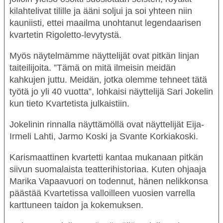
kilahtelivat tilille ja ääni soljui ja soi yhteen niin
kauniisti, ettei maailma unohtanut legendaarisen
kvartetin
Rigoletto
-levytystä.
Myös näytelmämme näyttelijät ovat pitkän linjan
taiteilijoita. ”Tämä on mitä ilmeisin meidän
kahkujen
juttu. Meidän, jotka olemme tehneet tätä
työtä jo yli 40 vuotta”, lohkaisi näyttelijä
Sari Jokelin
kun tieto
Kvartetista
julkaistiin.
Jokelinin rinnalla näyttämöllä ovat näyttelijät
Eija-
Irmeli Lahti
,
Jarmo Koski
ja
Svante Korkiakoski
.
Karismaattinen kvartetti kantaa mukanaan pitkän
siivun suomalaista teatterihistoriaa. Kuten ohjaaja
Marika Vapaavuori
on todennut, hänen nelikkonsa
päästää
Kvartetissa
valloilleen vuosien varrella
karttuneen taidon ja kokemuksen.