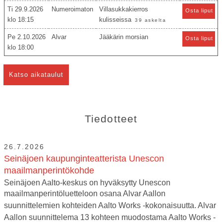
Ti 29.9.2026
Numeroimaton
Villasukkakierros
Osta liput
18:15
kulisseissa
39 askelta
Pe 2.10.2026
Alvar
Jääkärin morsian
Osta liput
18:00
Katso aikataulut
Tiedotteet
26.7.2026
Seinäjoen kaupunginteatterista Unescon
maailmanperintökohde
Seinäjoen Aalto-keskus on hyväksytty Unescon
maailmanperintöluetteloon osana Alvar Aallon
suunnittelemien kohteiden Aalto Works -kokonaisuutta. Alvar
Aallon suunnittelema 13 kohteen muodostama Aalto Works -