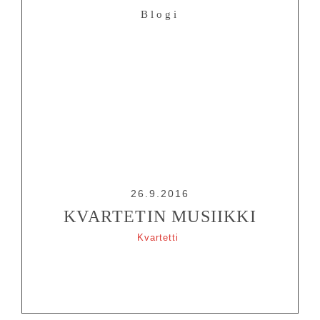
Blogi
KESÄTEATTERI
YHTEYS
Tiedotteet
—
Medialle
Tietosuojalausunto
26.9.2016
KVARTETIN MUSIIKKI
Kvartetti