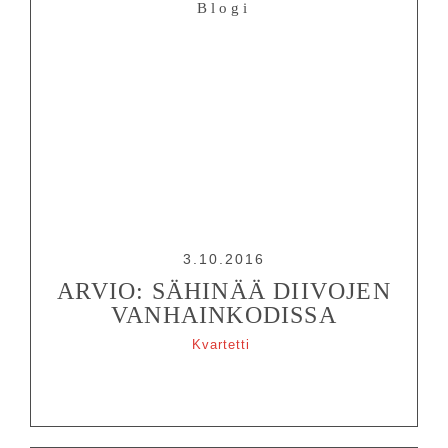
Blogi
3.10.2016
OHJELMISTO
ARVIO: SÄHINÄÄ DIIVOJEN
LIPUT
VANHAINKODISSA
AIKATAULUT
Kvartetti
RYHMILLE
PALVELUT
TEATTERI