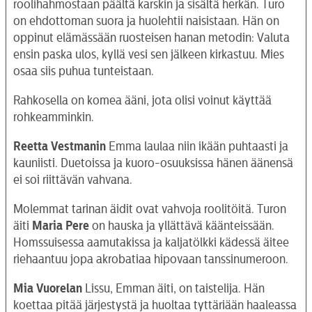
roolihahmostaan päältä karskin ja sisältä herkän. Turo
on ehdottoman suora ja huolehtii naisistaan. Hän on
oppinut elämässään ruosteisen hanan metodin: Valuta
ensin paska ulos, kyllä vesi sen jälkeen kirkastuu. Mies
osaa siis puhua tunteistaan.
Rahkosella on komea ääni, jota olisi voinut käyttää
rohkeamminkin.
Reetta Vestmanin
Emma laulaa niin ikään puhtaasti ja
kauniisti. Duetoissa ja kuoro-osuuksissa hänen äänensä
ei soi riittävän vahvana.
Molemmat tarinan äidit ovat vahvoja roolitöitä. Turon
äiti
Maria Pere
on hauska ja yllättävä käänteissään.
Homssuisessa aamutakissa ja kaljatölkki kädessä äitee
riehaantuu jopa akrobatiaa hipovaan tanssinumeroon.
Mia Vuorelan
Lissu, Emman äiti, on taistelija. Hän
koettaa pitää järjestystä ja huoltaa tyttäriään haaleassa