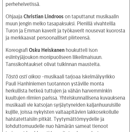
perhehelvetissä.
Ohjaaja
Christian Lindroos
on taputtanut musikaalin
muun jengin melko tasapaksuksi. Pienillä vivahteilla
Turon ja Emman kaverit ja työkaverit nousevat kuorosta
ja merkkaavat persoonalliset piirteensä.
Koreografi
Osku Heiskanen
houkutteli ison
esiintyjäjoukon monipuoliseen liikeilmaisuun.
Tanssikohtaukset olivat tulkinnan mausteita.
Tästä asti aikaa
-musikaali tarjoaa iskelmälyyrikko
Pauli Hanhiniemen tuotannon ystäville monta
herkullista hetkeä tuttujen ja vähän harvemminkin
kuultujen riimien parissa. Yhteiskunnallisena kuvauksena
musikaali vie katsojan syrjäytyneiden kaljanhuuruisille
kujille, joissa nykyisten valtaapitävien lakkosekoilulle
haistatettaisiin pitkät. Tyytymättömyydelle ja
lohduttomuudelle nuo hämärän sameat tienoot