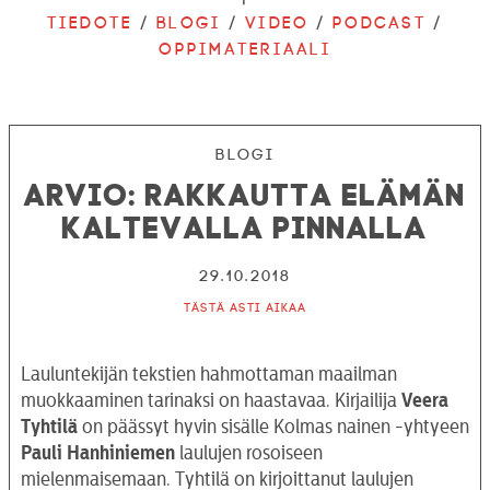
Tiedote
/
Blogi
/
Video
/
Podcast
/
Oppimateriaali
Blogi
ARVIO: Rakkautta elämän
kaltevalla pinnalla
29.10.2018
Tästä asti aikaa
Lauluntekijän tekstien hahmottaman maailman
muokkaaminen tarinaksi on haastavaa. Kirjailija
Veera
Tyhtilä
on päässyt hyvin sisälle Kolmas nainen -yhtyeen
Pauli Hanhiniemen
laulujen rosoiseen
mielenmaisemaan. Tyhtilä on kirjoittanut laulujen