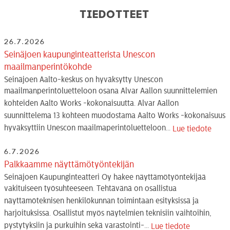
Tiedotteet
26.7.2026
Seinäjoen kaupunginteatterista Unescon
maailmanperintökohde
Seinäjoen Aalto-keskus on hyväksytty Unescon
maailmanperintöluetteloon osana Alvar Aallon suunnittelemien
kohteiden Aalto Works -kokonaisuutta. Alvar Aallon
suunnittelema 13 kohteen muodostama Aalto Works -kokonaisuus
hyväksyttiin Unescon maailmaperintöluetteloon...
Lue tiedote
6.7.2026
Palkkaamme näyttämötyöntekijän
Seinäjoen Kaupunginteatteri Oy hakee näyttämötyöntekijää
vakituiseen työsuhteeseen. Tehtävänä on osallistua
näyttämöteknisen henkilökunnan toimintaan esityksissä ja
harjoituksissa. Osallistut myös näytelmien teknisiin vaihtoihin,
pystytyksiin ja purkuihin sekä varastointi-...
Lue tiedote