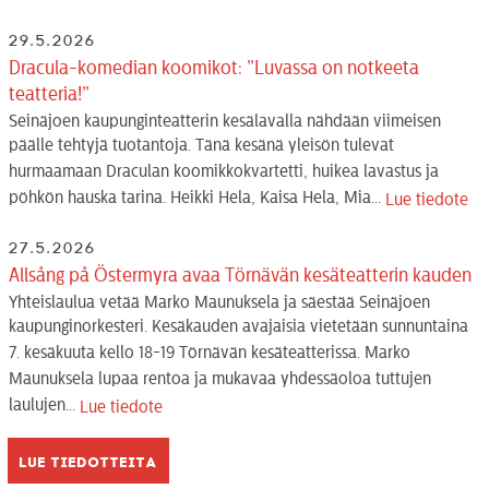
29.5.2026
Dracula-komedian koomikot: ”Luvassa on notkeeta
teatteria!”
Seinäjoen kaupunginteatterin kesälavalla nähdään viimeisen
päälle tehtyjä tuotantoja. Tänä kesänä yleisön tulevat
hurmaamaan Draculan koomikkokvartetti, huikea lavastus ja
pöhkön hauska tarina. Heikki Hela, Kaisa Hela, Mia...
Lue tiedote
27.5.2026
Allsång på Östermyra avaa Törnävän kesäteatterin kauden
Yhteislaulua vetää Marko Maunuksela ja säestää Seinäjoen
kaupunginorkesteri. Kesäkauden avajaisia vietetään sunnuntaina
7. kesäkuuta kello 18-19 Törnävän kesäteatterissa. Marko
Maunuksela lupaa rentoa ja mukavaa yhdessäoloa tuttujen
laulujen...
Lue tiedote
Lue tiedotteita