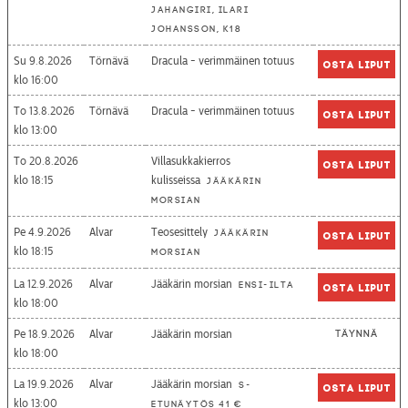
Jahangiri, Ilari
Johansson, K18
Su 9.8.2026
Törnävä
Dracula - verimmäinen totuus
Osta liput
16:00
To 13.8.2026
Törnävä
Dracula - verimmäinen totuus
Osta liput
13:00
To 20.8.2026
Villasukkakierros
Osta liput
18:15
kulisseissa
Jääkärin
morsian
Pe 4.9.2026
Alvar
Teosesittely
Jääkärin
Osta liput
18:15
morsian
La 12.9.2026
Alvar
Jääkärin morsian
Ensi-ilta
Osta liput
18:00
Pe 18.9.2026
Alvar
Jääkärin morsian
Täynnä
18:00
La 19.9.2026
Alvar
Jääkärin morsian
S-
Osta liput
13:00
etunäytös 41 €