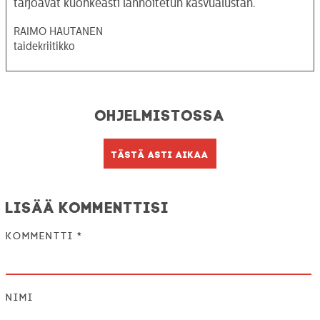
tarjoavat kuohkeasti lannoitetun kasvualustan.
RAIMO HAUTANEN
taidekriitikko
Ohjelmistossa
Tästä asti aikaa
Lisää kommenttisi
Kommentti
*
Nimi