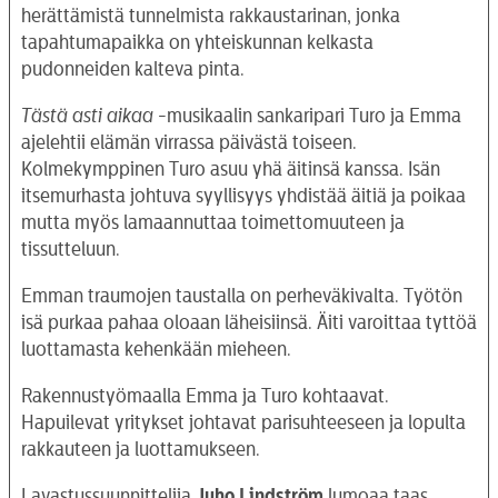
herättämistä tunnelmista rakkaustarinan, jonka
tapahtumapaikka on yhteiskunnan kelkasta
pudonneiden kalteva pinta.
Tästä asti aikaa
-musikaalin sankaripari Turo ja Emma
ajelehtii elämän virrassa päivästä toiseen.
Kolmekymppinen Turo asuu yhä äitinsä kanssa. Isän
itsemurhasta johtuva syyllisyys yhdistää äitiä ja poikaa
mutta myös lamaannuttaa toimettomuuteen ja
tissutteluun.
Emman traumojen taustalla on perheväkivalta. Työtön
isä purkaa pahaa oloaan läheisiinsä. Äiti varoittaa tyttöä
luottamasta kehenkään mieheen.
Rakennustyömaalla Emma ja Turo kohtaavat.
Hapuilevat yritykset johtavat parisuhteeseen ja lopulta
rakkauteen ja luottamukseen.
Lavastussuunnittelija
Juho Lindström
lumoaa taas