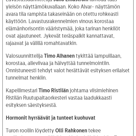
yleisön näyttämökuvallaan. Koko Alvar- näyttämön
avara tila rampista takaseinään on otettu rohkeasti
käyttöön. Lavastusrakennelmien vinous korostaa
elämänhorisontin vääristymää, joka tarinan henkilöt
ovat ajautuneet. Jykevät teräspalkit kannattavat,
rajaavat ja välillä romahtavatkin.
Valosuunnittelija
Timo Alhanen
tykittää lampuillaan,
korostaa, alleviivaa ja häivyttää tunnelmointiin.
Onnistuneesti tehdyt valot herättävät esityksen erilaiset
tunnelmat henkiin.
Kapellimestari
Timo Ristilän
johtama viisimiehinen
Ristilän Ruutupaitaorkesteri vastaa laadukkaasti
esityksen säestyksestä.
Hormonit hyrräävät ja tunteet kuohuvat
Turon rooliin löydetty
Olli Rahkonen
tekee