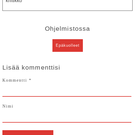
kriitikko
PALVELUT
TEATTERI
KESÄTEATTERI
Ohjelmistossa
YHTEYS
Epäkuolleet
Tiedotteet
—
Medialle
Lisää kommenttisi
Tietosuojalausunto
Kommentti
*
Nimi