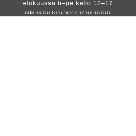
elokuussa ti–pe kello 12–17
sekä esitysiltoina tunnin ennen esitystä
Lippumyymälä
ALVAR AALLON KATU
12
Avoinna
elokuussa ti–pe klo 12–17
sekä esitysiltoina tunnin ennen esitystä
myynti.teatteri@seinajoki.fi