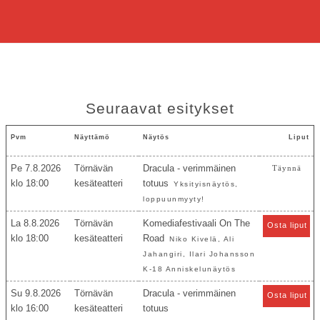
Seuraavat esitykset
Pvm
Näyttämö
Näytös
Liput
Pe 7.8.2026
Törnävän
Dracula - verimmäinen
Täynnä
18:00
kesäteatteri
totuus
Yksityisnäytös,
loppuunmyyty!
La 8.8.2026
Törnävän
Komediafestivaali On The
Osta liput
18:00
kesäteatteri
Road
Niko Kivelä, Ali
Jahangiri, Ilari Johansson
K-18 Anniskelunäytös
Su 9.8.2026
Törnävän
Dracula - verimmäinen
Osta liput
16:00
kesäteatteri
totuus