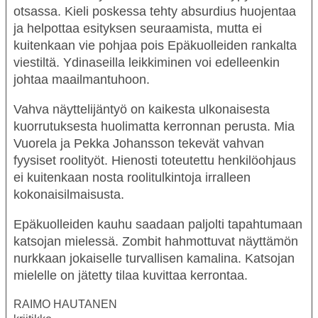
otsassa. Kieli poskessa tehty absurdius huojentaa
ja helpottaa esityksen seuraamista, mutta ei
kuitenkaan vie pohjaa pois Epäkuolleiden rankalta
viestiltä. Ydinaseilla leikkiminen voi edelleenkin
johtaa maailmantuhoon.
Vahva näyttelijäntyö on kaikesta ulkonaisesta
kuorrutuksesta huolimatta kerronnan perusta.
Mia
Vuorela
ja
Pekka Johansson
tekevät vahvan
fyysiset roolityöt. Hienosti toteutettu henkilöohjaus
ei kuitenkaan nosta roolitulkintoja irralleen
kokonaisilmaisusta.
Epäkuolleiden kauhu saadaan paljolti tapahtumaan
OHJELMISTO
katsojan mielessä. Zombit hahmottuvat näyttämön
LIPUT
nurkkaan jokaiselle turvallisen kamalina. Katsojan
mielelle on jätetty tilaa kuvittaa kerrontaa.
AIKATAULUT
RYHMILLE
RAIMO HAUTANEN