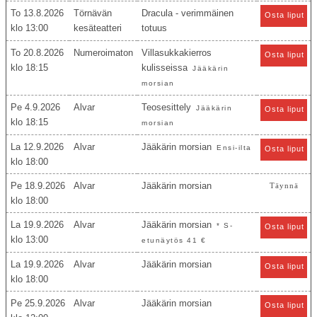
To 13.8.2026
Törnävän
Dracula - verimmäinen
Osta liput
13:00
kesäteatteri
totuus
To 20.8.2026
Numeroimaton
Villasukkakierros
Osta liput
18:15
kulisseissa
Jääkärin
morsian
Pe 4.9.2026
Alvar
Teosesittely
Jääkärin
Osta liput
18:15
morsian
La 12.9.2026
Alvar
Jääkärin morsian
Ensi-ilta
Osta liput
18:00
Pe 18.9.2026
Alvar
Jääkärin morsian
Täynnä
18:00
La 19.9.2026
Alvar
Jääkärin morsian
* S-
Osta liput
13:00
etunäytös 41 €
La 19.9.2026
Alvar
Jääkärin morsian
Osta liput
18:00
Pe 25.9.2026
Alvar
Jääkärin morsian
Osta liput