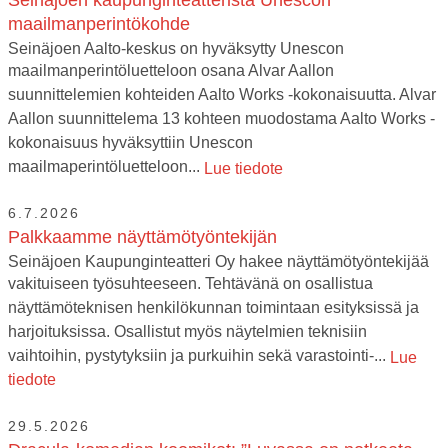
maailmanperintökohde
Seinäjoen Aalto-keskus on hyväksytty Unescon
maailmanperintöluetteloon osana Alvar Aallon
suunnittelemien kohteiden Aalto Works -kokonaisuutta. Alvar
Aallon suunnittelema 13 kohteen muodostama Aalto Works -
kokonaisuus hyväksyttiin Unescon
maailmaperintöluetteloon...
Lue tiedote
6.7.2026
Palkkaamme näyttämötyöntekijän
Seinäjoen Kaupunginteatteri Oy hakee näyttämötyöntekijää
vakituiseen työsuhteeseen. Tehtävänä on osallistua
näyttämöteknisen henkilökunnan toimintaan esityksissä ja
harjoituksissa. Osallistut myös näytelmien teknisiin
vaihtoihin, pystytyksiin ja purkuihin sekä varastointi-...
Lue
tiedote
29.5.2026