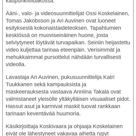
kaupunkiviidakossa.
Ääni-, valo- ja videosuunnittelijat
Ossi Koskelainen
,
Tomas Jakobsson
ja
Ari Auvinen
ovat luoneet
esityksestä kokonaistaideteoksen. Tapahtumien
keskiössä on muoviseinäinen huone, josta
selviytyneet löytävät turvapaikan. Seiniin heijastettu
video kuljettaa tarinaa eteenpäin. Verisimmät ja
mehukkaimmat pursottelut nähdään turvallisesti
videolla.
Lavastaja Ari Auvinen, pukusuunnittelija
Katri
Tuukkanen
sekä kampauksista ja
maskeerauksesta vastaava
Anniina Takala
ovat
valmistaneet yleisölle yltäkylläisen visuaaliset pidot.
Hassut asut ja karmivat maskit tuovat rankkaan
tarinaan keventävää huumoria.
Käsikirjoittaja Koskivaara ja ohjaaja Koskelainen
eivät ole lähestyneet vakavaa aihetta rypyt