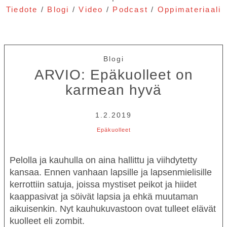
Tiedote
/
Blogi
/
Video
/
Podcast
/
Oppimateriaali
Blogi
ARVIO: Epäkuolleet on
karmean hyvä
1.2.2019
Epäkuolleet
Pelolla ja kauhulla on aina hallittu ja viihdytetty
kansaa. Ennen vanhaan lapsille ja lapsenmielisille
kerrottiin satuja, joissa mystiset peikot ja hiidet
kaappasivat ja söivät lapsia ja ehkä muutaman
aikuisenkin. Nyt kauhukuvastoon ovat tulleet elävät
kuolleet eli zombit.