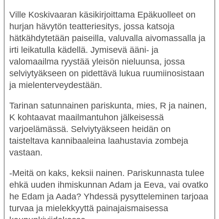
Ville Koskivaaran
käsikirjoittama
Epäkuolleet
on
hurjan hävytön teatteriesitys, jossa katsoja
hätkähdytetään paiseilla, valuvalla aivomassalla ja
irti leikatulla kädellä. Jymisevä ääni- ja
valomaailma ryystää yleisön nieluunsa, jossa
selviytyäkseen on pidettävä lukua ruumiinosistaan
ja mielenterveydestään.
Tarinan satunnainen pariskunta, mies, R ja nainen,
K kohtaavat maailmantuhon jälkeisessä
varjoelämässä. Selviytyäkseen heidän on
taisteltava kannibaaleina laahustavia zombeja
vastaan.
-Meitä on kaks, keksii nainen. Pariskunnasta tulee
ehkä uuden ihmiskunnan Adam ja Eeva, vai ovatko
he Edam ja Aada? Yhdessä pysytteleminen tarjoaa
turvaa ja mielekkyyttä painajaismaisessa