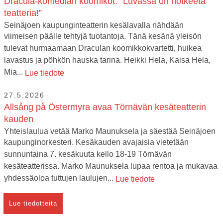
Dracula-komedian koomikot: ”Luvassa on notkeeta
teatteria!”
Seinäjoen kaupunginteatterin kesälavalla nähdään
viimeisen päälle tehtyjä tuotantoja. Tänä kesänä yleisön
tulevat hurmaamaan Draculan koomikkokvartetti, huikea
lavastus ja pöhkön hauska tarina. Heikki Hela, Kaisa Hela,
Mia...
Lue tiedote
27.5.2026
Allsång på Östermyra avaa Törnävän kesäteatterin
kauden
Yhteislaulua vetää Marko Maunuksela ja säestää Seinäjoen
kaupunginorkesteri. Kesäkauden avajaisia vietetään
sunnuntaina 7. kesäkuuta kello 18-19 Törnävän
kesäteatterissa. Marko Maunuksela lupaa rentoa ja mukavaa
yhdessäoloa tuttujen laulujen...
Lue tiedote
Lue tiedotteita