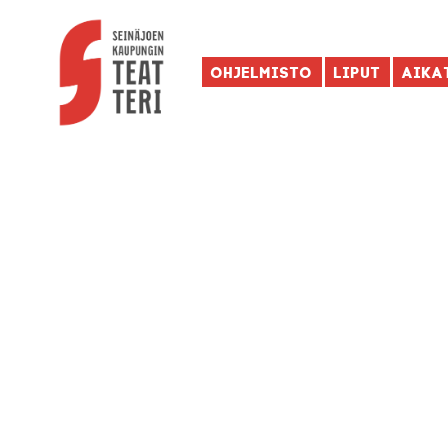
Ohjelmisto
Liput
Aika