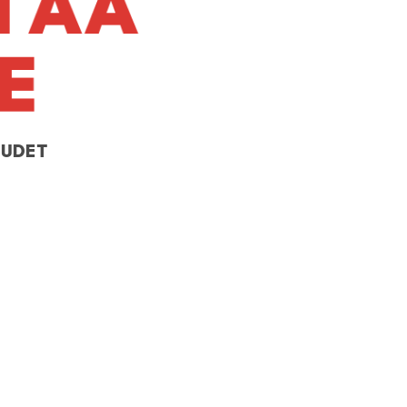
E
uudet