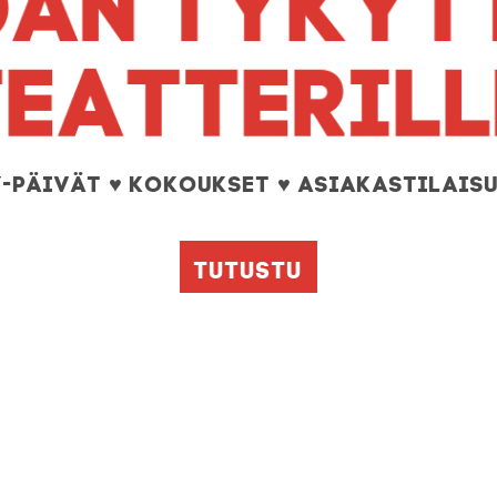
TEATTERILL
-päivät ♥ kokoukset ♥ asiakastilais
Tutustu