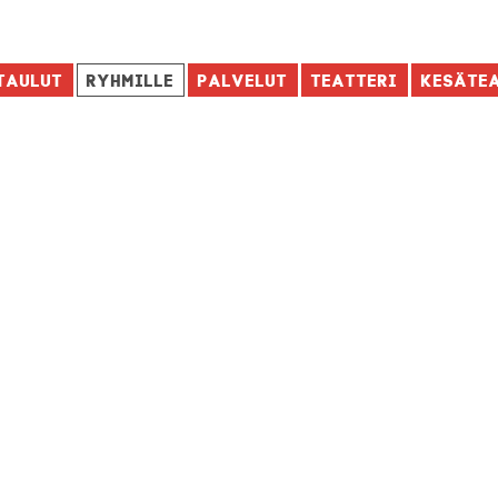
taulut
Ryhmille
Palvelut
Teatteri
Kesäte