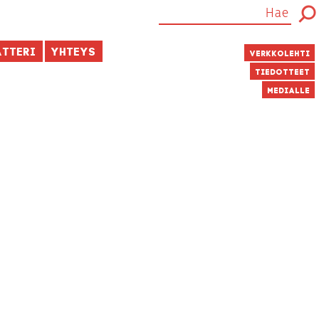
atteri
Yhteys
Verkkolehti
Tiedotteet
Medialle