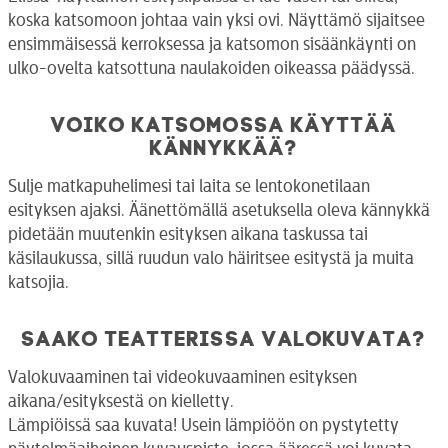
koska katsomoon johtaa vain yksi ovi. Näyttämö sijaitsee
ensimmäisessä kerroksessa ja katsomon sisäänkäynti on
ulko-ovelta katsottuna naulakoiden oikeassa päädyssä.
Voiko katsomossa käyttää
kännykkää?
Sulje matkapuhelimesi tai laita se lentokonetilaan
esityksen ajaksi. Äänettömällä asetuksella oleva kännykkä
pidetään muutenkin esityksen aikana taskussa tai
käsilaukussa, sillä ruudun valo häiritsee esitystä ja muita
katsojia.
Saako teatterissa valokuvata?
Valokuvaaminen tai videokuvaaminen esityksen
aikana/esityksestä on kielletty.
Lämpiöissä saa kuvata! Usein lämpiöön on pystytetty