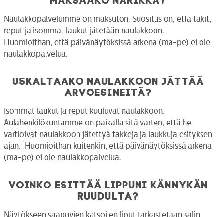
Naulakkopalvelumme on maksuton. Suositus on, että takit,
reput ja isommat laukut jätetään naulakkoon.
Huomioithan, että päivänäytöksissä arkena (ma-pe) ei ole
naulakkopalvelua.
Uskaltaako naulakkoon jättää
arvoesineitä?
Isommat laukut ja reput kuuluvat naulakkoon.
Aulahenkilökuntamme on paikalla sitä varten, että he
vartioivat naulakkoon jätettyä takkeja ja laukkuja esityksen
ajan. Huomioithan kuitenkin, että päivänäytöksissä arkena
(ma-pe) ei ole naulakkopalvelua.
Voinko esittää lippuni kännykän
ruudulta?
Näytökseen saapuvien katsojien liput tarkastetaan salin