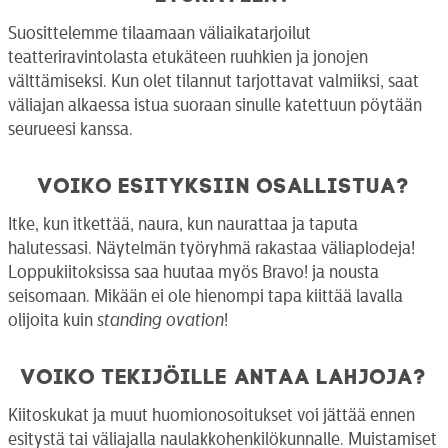
Suosittelemme tilaamaan väliaikatarjoilut
teatteriravintolasta etukäteen ruuhkien ja jonojen
välttämiseksi. Kun olet tilannut tarjottavat valmiiksi, saat
väliajan alkaessa istua suoraan sinulle katettuun pöytään
seurueesi kanssa.
Voiko esityksiin osallistua?
Itke, kun itkettää, naura, kun naurattaa ja taputa
halutessasi. Näytelmän työryhmä rakastaa väliaplodeja!
Loppukiitoksissa saa huutaa myös Bravo! ja nousta
seisomaan. Mikään ei ole hienompi tapa kiittää lavalla
olijoita kuin
standing ovation
!
Voiko tekijöille antaa lahjoja?
Kiitoskukat ja muut huomionosoitukset voi jättää ennen
esitystä tai väliajalla naulakkohenkilökunnalle. Muistamiset