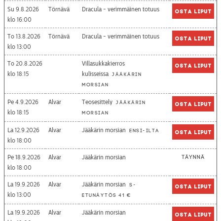
Su 9.8.2026
Törnävä
Dracula - verimmäinen totuus
Osta liput
16:00
To 13.8.2026
Törnävä
Dracula - verimmäinen totuus
Osta liput
13:00
To 20.8.2026
Villasukkakierros
Osta liput
18:15
kulisseissa
Jääkärin
morsian
Pe 4.9.2026
Alvar
Teosesittely
Jääkärin
Osta liput
18:15
morsian
La 12.9.2026
Alvar
Jääkärin morsian
Ensi-ilta
Osta liput
18:00
Pe 18.9.2026
Alvar
Jääkärin morsian
Täynnä
18:00
La 19.9.2026
Alvar
Jääkärin morsian
S-
Osta liput
13:00
etunäytös 41 €
La 19.9.2026
Alvar
Jääkärin morsian
Osta liput