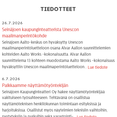
Tiedotteet
26.7.2026
Seinäjoen kaupunginteatterista Unescon
maailmanperintökohde
Seinäjoen Aalto-keskus on hyväksytty Unescon
maailmanperintöluetteloon osana Alvar Aallon suunnittelemien
kohteiden Aalto Works -kokonaisuutta. Alvar Aallon
suunnittelema 13 kohteen muodostama Aalto Works -kokonaisuus
hyväksyttiin Unescon maailmaperintöluetteloon...
Lue tiedote
6.7.2026
Palkkaamme näyttämötyöntekijän
Seinäjoen Kaupunginteatteri Oy hakee näyttämötyöntekijää
vakituiseen työsuhteeseen. Tehtävänä on osallistua
näyttämöteknisen henkilökunnan toimintaan esityksissä ja
harjoituksissa. Osallistut myös näytelmien teknisiin vaihtoihin,
pystytyksiin ja purkuihin sekä varastointi-...