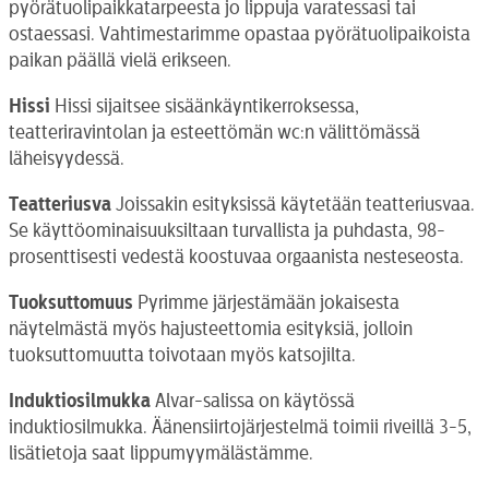
pyörätuolipaikkatarpeesta jo lippuja varatessasi tai
ostaessasi. Vahtimestarimme opastaa pyörätuolipaikoista
paikan päällä vielä erikseen.
Hissi
Hissi sijaitsee sisäänkäyntikerroksessa,
teatteriravintolan ja esteettömän wc:n välittömässä
läheisyydessä.
Teatteriusva
Joissakin esityksissä käytetään teatteriusvaa.
Se käyttöominaisuuksiltaan turvallista ja puhdasta, 98-
prosenttisesti vedestä koostuvaa orgaanista nesteseosta.
Tuoksuttomuus
Pyrimme järjestämään jokaisesta
näytelmästä myös hajusteettomia esityksiä, jolloin
tuoksuttomuutta toivotaan myös katsojilta.
Induktiosilmukka
Alvar-salissa on käytössä
induktiosilmukka. Äänensiirtojärjestelmä toimii riveillä 3-5,
lisätietoja saat lippumyymälästämme.