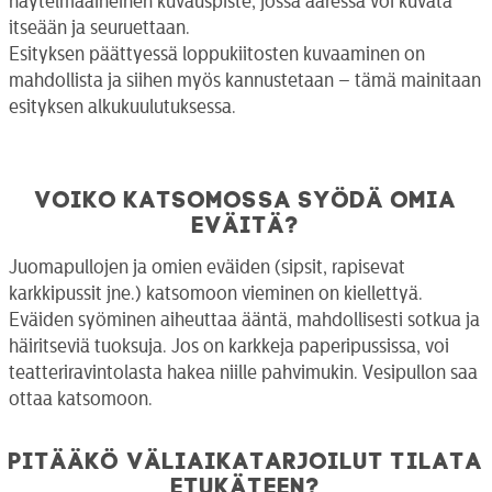
näytelmäaiheinen kuvauspiste, jossa ääressä voi kuvata
itseään ja seuruettaan.
Esityksen päättyessä loppukiitosten kuvaaminen on
mahdollista ja siihen myös kannustetaan – tämä mainitaan
esityksen alkukuulutuksessa.
Voiko katsomossa syödä omia
eväitä?
Juomapullojen ja omien eväiden (sipsit, rapisevat
karkkipussit jne.) katsomoon vieminen on kiellettyä.
Eväiden syöminen aiheuttaa ääntä, mahdollisesti sotkua ja
häiritseviä tuoksuja. Jos on karkkeja paperipussissa, voi
teatteriravintolasta hakea niille pahvimukin. Vesipullon saa
ottaa katsomoon.
Pitääkö väliaikatarjoilut tilata
etukäteen?