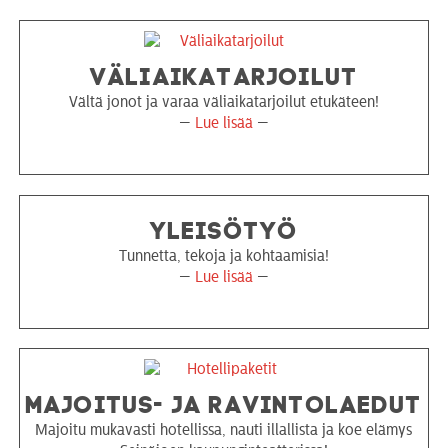
VÄLIAIKA­TARJOILUT
Vältä jonot ja varaa väliaikatarjoilut etukäteen!
—
Lue lisää
—
YLEISÖTYÖ
Tunnetta, tekoja ja kohtaamisia!
—
Lue lisää
—
MAJOITUS- JA RAVINTOLAEDUT
Majoitu mukavasti hotellissa, nauti illallista ja koe elämys