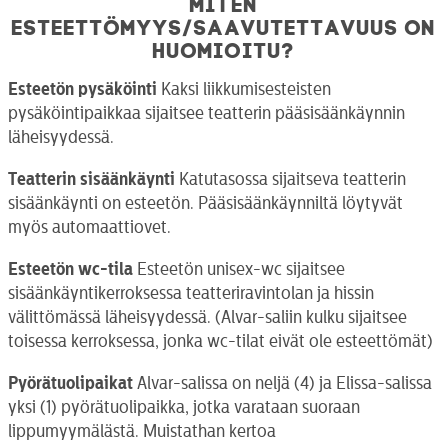
Miten
esteettömyys/saavutettavuus on
huomioitu?
Esteetön pysäköinti
Kaksi liikkumisesteisten
pysäköintipaikkaa sijaitsee teatterin pääsisäänkäynnin
läheisyydessä.
Teatterin sisäänkäynti
Katutasossa sijaitseva teatterin
sisäänkäynti on esteetön. Pääsisäänkäynniltä löytyvät
myös automaattiovet.
Esteetön wc-tila
Esteetön unisex-wc sijaitsee
sisäänkäyntikerroksessa teatteriravintolan ja hissin
välittömässä läheisyydessä. (Alvar-saliin kulku sijaitsee
toisessa kerroksessa, jonka wc-tilat eivät ole esteettömät)
Pyörätuolipaikat
Alvar-salissa on neljä (4) ja Elissa-salissa
yksi (1) pyörätuolipaikka, jotka varataan suoraan
lippumyymälästä. Muistathan kertoa