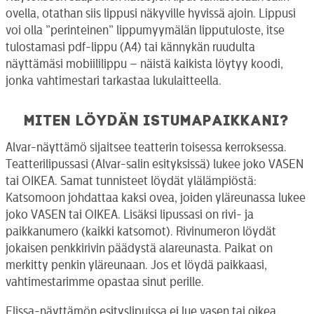
ovella, otathan siis lippusi näkyville hyvissä ajoin. Lippusi
voi olla ”perinteinen” lippumyymälän lipputuloste, itse
tulostamasi pdf-lippu (A4) tai kännykän ruudulta
näyttämäsi mobiililippu – näistä kaikista löytyy koodi,
jonka vahtimestari tarkastaa lukulaitteella.
Miten löydän istumapaikkani?
Alvar-näyttämö sijaitsee teatterin toisessa kerroksessa.
Teatterilipussasi (Alvar-salin esityksissä) lukee joko VASEN
tai OIKEA. Samat tunnisteet löydät ylälämpiöstä:
Katsomoon johdattaa kaksi ovea, joiden yläreunassa lukee
joko VASEN tai OIKEA. Lisäksi lipussasi on rivi- ja
paikkanumero (kaikki katsomot). Rivinumeron löydät
jokaisen penkkirivin päädystä alareunasta. Paikat on
merkitty penkin yläreunaan. Jos et löydä paikkaasi,
vahtimestarimme opastaa sinut perille.
Elissa-näyttämön esityslipuissa ei lue vasen tai oikea,