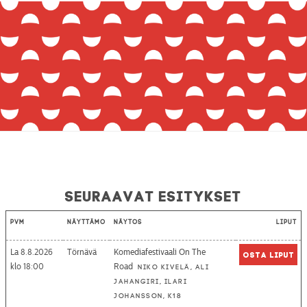
Seuraavat esitykset
Pvm
Näyttämö
Näytös
Liput
La 8.8.2026
Törnävä
Komediafestivaali On The
Osta liput
18:00
Road
Niko Kivelä, Ali
Jahangiri, Ilari
Johansson, K18