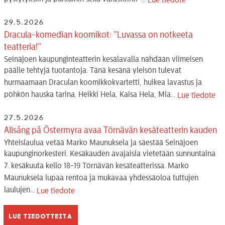
Lue tiedote
29.5.2026
Dracula-komedian koomikot: ”Luvassa on notkeeta
teatteria!”
Seinäjoen kaupunginteatterin kesälavalla nähdään viimeisen
päälle tehtyjä tuotantoja. Tänä kesänä yleisön tulevat
hurmaamaan Draculan koomikkokvartetti, huikea lavastus ja
pöhkön hauska tarina. Heikki Hela, Kaisa Hela, Mia...
Lue tiedote
27.5.2026
Allsång på Östermyra avaa Törnävän kesäteatterin kauden
Yhteislaulua vetää Marko Maunuksela ja säestää Seinäjoen
kaupunginorkesteri. Kesäkauden avajaisia vietetään sunnuntaina
7. kesäkuuta kello 18-19 Törnävän kesäteatterissa. Marko
Maunuksela lupaa rentoa ja mukavaa yhdessäoloa tuttujen
laulujen...
Lue tiedote
Lue tiedotteita