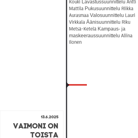
Lavastussuunnittelu
Kouki
Antti
Pukusuunnittelu
Mattila
Riikka
Valosuunnittelu
Aurasmaa
Lauri
Äänisuunnittelu
Virkkala
Riku
Kampaus- ja
Metsä-Ketelä
maskeeraussuunnittelu
Aliina
Ilonen
13.6.2025
Vaimoni on
toista