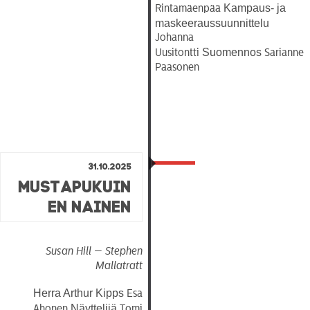
Kampaus- ja
Rintamäenpää
maskeeraussuunnittelu
Johanna
Suomennos
Uusitontti
Sarianne
Paasonen
31.10.2025
Mustapukuin
en Nainen
Susan Hill — Stephen
Mallatratt
OHJELMISTO
Herra Arthur Kipps
Esa
LIPUT
Näyttelijä
Ahonen
Tomi