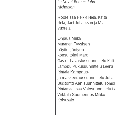
Le Navet Bete — John
Nicholson
Rooleissa
Heikki Hela, Kaisa
Hela, Jani Johansson ja Mia
Vuorela
Ohjaus
Miika
Fyysisen
Muranen
näyttelijäntyön
konsultointi
Marc
Lavastussuunnittelu
Gassot
Kati
Pukusuunnittelu
Lamppu
Leena
Kampaus-
Rintala
ja
maskeeraussuunnittelu
Joha
Äänisuunnittelu
Uusitontti
Tomp
Valosuunnittelu
Rintamäenpää
La
Suomennos
Virkkala
Mikko
Koivusalo