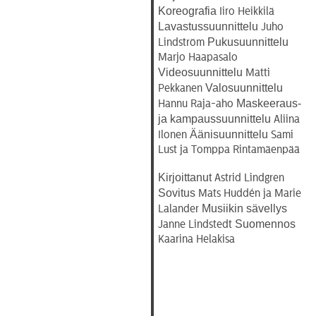
Koreografia
Iiro Heikkilä
Lavastussuunnittelu
Juho
Pukusuunnittelu
Lindström
Marjo Haapasalo
Videosuunnittelu
Matti
Valosuunnittelu
Pekkanen
Maskeeraus-
Hannu Raja-aho
ja kampaussuunnittelu
Aliina
Äänisuunnittelu
Ilonen
Sami
Lust ja Tomppa Rintamäenpää
Kirjoittanut
Astrid Lindgren
Sovitus
Mats Huddén ja Marie
Musiikin sävellys
Lalander
Suomennos
Janne Lindstedt
Kaarina Helakisa