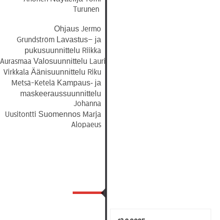
Turunen
AIKATAULUT
RYHMILLE
Ohjaus
Jermo
Lavastus
ja
Grundström
–
PALVELUT
pukusuunnittelu
Riikka
Valosuunnittelu
Aurasmaa
Lauri
TEATTERI
Äänisuunnittelu
Virkkala
Riku
Kampaus- ja
KESÄTEATTERI
Metsä-Ketelä
maskeeraussuunnittelu
YHTEYS
Johanna
Suomennos
Uusitontti
Marja
Alopaeus
Tiedotteet
—
Medialle
Tietosuojalausunto
13.9.2025