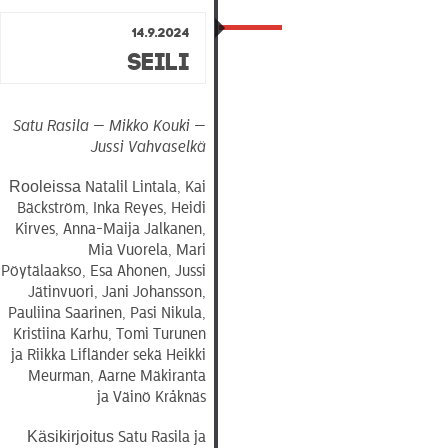
14.9.2024
Seili
Satu Rasila — Mikko Kouki —
Jussi Vahvaselkä
Rooleissa
Natalil Lintala, Kai
Bäckström, Inka Reyes, Heidi
Kirves, Anna-Maija Jalkanen,
Mia Vuorela, Mari
Pöytälaakso, Esa Ahonen, Jussi
Jätinvuori, Jani Johansson,
Pauliina Saarinen, Pasi Nikula,
Kristiina Karhu, Tomi Turunen
ja Riikka Lifländer sekä Heikki
Meurman, Aarne Mäkiranta
ja Väinö Kråknäs
Käsikirjoitus
Satu Rasila ja