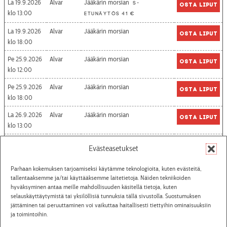
La 19.9.2026
Alvar
Jääkärin morsian
S-
Osta liput
13:00
etunäytös 41 €
La 19.9.2026
Alvar
Jääkärin morsian
Osta liput
18:00
Pe 25.9.2026
Alvar
Jääkärin morsian
Osta liput
12:00
Pe 25.9.2026
Alvar
Jääkärin morsian
Osta liput
18:00
La 26.9.2026
Alvar
Jääkärin morsian
Osta liput
13:00
Ti 29.9.2026
Villasukkakierros kulisseissa
39
Osta liput
Evästeasetukset
18:15
askelta
Parhaan kokemuksen tarjoamiseksi käytämme teknologioita, kuten evästeitä,
Pe 2.10.2026
Alvar
Jääkärin morsian
Osta liput
tallentaaksemme ja/tai käyttääksemme laitetietoja. Näiden tekniikoiden
18:00
hyväksyminen antaa meille mahdollisuuden käsitellä tietoja, kuten
selauskäyttäytymistä tai yksilöllisiä tunnuksia tällä sivustolla. Suostumuksen
jättäminen tai peruuttaminen voi vaikuttaa haitallisesti tiettyihin ominaisuuksiin
Katso aikataulut
ja toimintoihin.