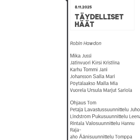
8.11.2025
Täydelliset
häät
Robin Hawdon
Mika
Jussi
Kirsi
Jätinvuori
Kristiina
Tommi
Karhu
Jani
Salla
Johansson
Mari
Malla
Pöytälaakso
Mia
Ursula
Vuorela
Marjut Sariola
Ohjaus
Tom
Lavastussuunnittelu
Petäjä
Juho
Pukusuunnittelu
Lindström
Leen
Valosuunnittelu
Rintala
Hannu
Raja-
Äänisuunnittelu
aho
Tomppa