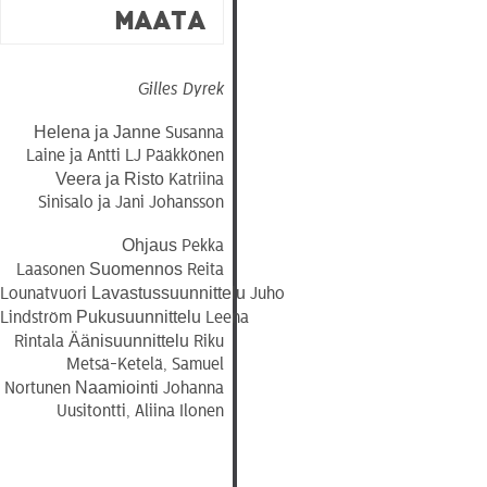
maata
Gilles Dyrek
Helena ja Janne
Susanna
Laine ja Antti LJ Pääkkönen
Veera ja Risto
Katriina
Sinisalo ja Jani Johansson
Ohjaus
Pekka
Suomennos
Laasonen
Reita
Lavastussuunnittelu
Lounatvuori
Juho
Pukusuunnittelu
Lindström
Leena
Äänisuunnittelu
Rintala
Riku
Metsä-Ketelä, Samuel
Naamiointi
Nortunen
Johanna
Uusitontti, Aliina Ilonen