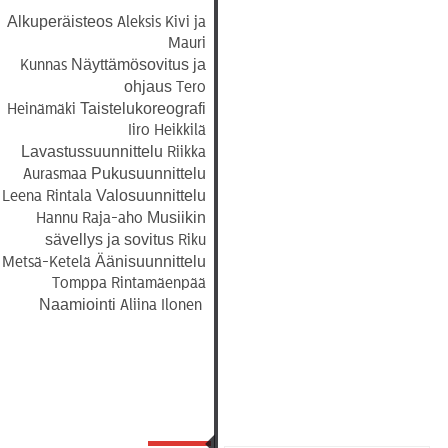
Alkuperäisteos
Aleksis Kivi ja
Mauri
Näyttämösovitus
ja
Kunnas
ohjaus
Tero
Taistelukoreografi
Heinämäki
Iiro Heikkilä
Lavastussuunnittelu
Riikka
Pukusuunnittelu
Aurasmaa
Valosuunnittelu
Leena Rintala
Musiikin
Hannu Raja-aho
sävellys ja sovitus
Riku
Äänisuunnittelu
Metsä-Ketelä
Tomppa Rintamäenpää
Naamiointi
Aliina Ilonen