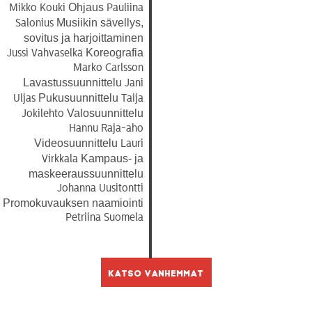
Ohjaus
Mikko Kouki
Pauliina
Musiikin sävellys,
Salonius
sovitus ja harjoittaminen
Koreografia
Jussi Vahvaselkä
Marko Carlsson
Lavastussuunnittelu
Jani
Pukusuunnittelu
Uljas
Taija
Valosuunnittelu
Jokilehto
Hannu Raja-aho
Videosuunnittelu
Lauri
Kampaus- ja
Virkkala
maskeeraussuunnittelu
Johanna Uusitontti
Promokuvauksen naamiointi
Petriina Suomela
Katso vanhemmat