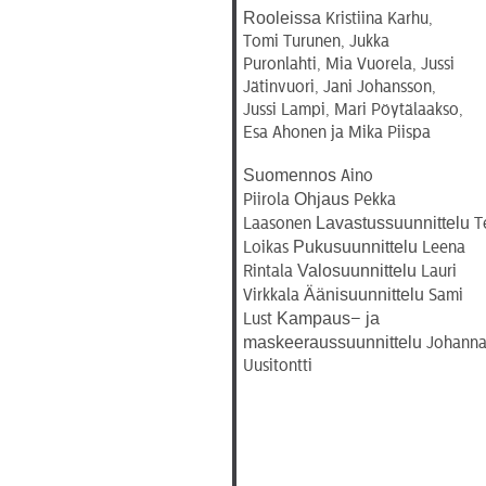
Rooleissa
Kristiina Karhu,
Tomi Turunen, Jukka
Puronlahti, Mia Vuorela, Jussi
Jätinvuori, Jani Johansson,
Jussi Lampi, Mari Pöytälaakso,
Esa Ahonen ja Mika Piispa
Suomennos
Aino
Ohjaus
Piirola
Pekka
Lavastussuunnittelu
Laasonen
T
Pukusuunnittelu
Loikas
Leena
Valosuunnittelu
Rintala
Lauri
Äänisuunnittelu
Virkkala
Sami
Kampaus
ja
Lust
–
maskeeraussuunnittelu
Johann
Uusitontti