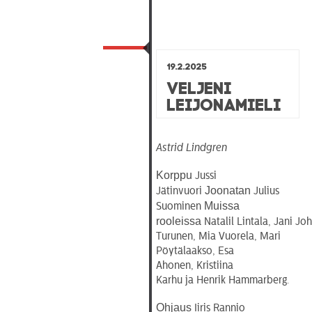
19.2.2025
Veljeni
Leijonamieli
Astrid Lindgren
Korppu
Jussi
Joonatan
Jätinvuori
Julius
Muissa
Suominen
rooleissa
Natalil Lintala, Jani J
Turunen, Mia Vuorela, Mari
Pöytälaakso, Esa
Ahonen, Kristiina
Karhu ja Henrik Hammarberg.
Ohjaus
Iiris Rannio