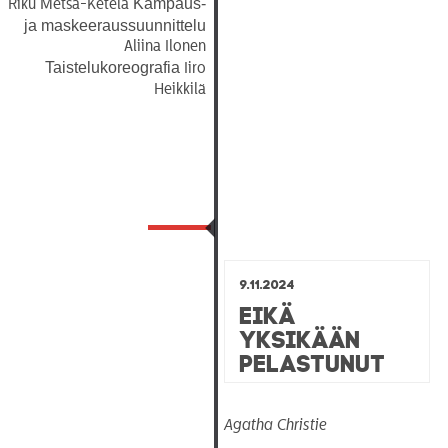
Kampaus-
Riku Metsä-Ketelä
ja maskeeraussuunnittelu
Aliina Ilonen
Taistelukoreografia
Iiro
Heikkilä
9.11.2024
Eikä
yksikään
pelastunut
Agatha Christie