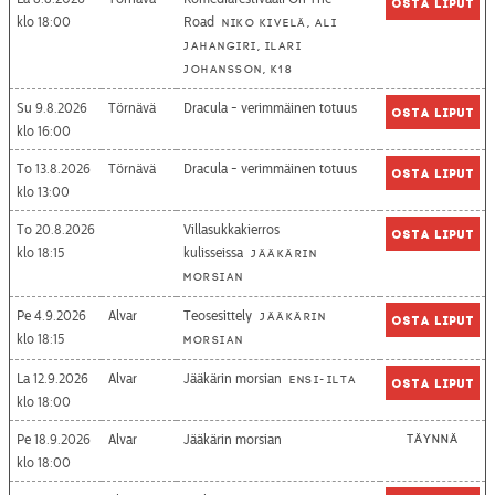
Osta liput
18:00
Road
Niko Kivelä, Ali
Jahangiri, Ilari
Johansson, K18
Su 9.8.2026
Törnävä
Dracula - verimmäinen totuus
Osta liput
16:00
To 13.8.2026
Törnävä
Dracula - verimmäinen totuus
Osta liput
13:00
To 20.8.2026
Villasukkakierros
Osta liput
18:15
kulisseissa
Jääkärin
morsian
Pe 4.9.2026
Alvar
Teosesittely
Jääkärin
Osta liput
18:15
morsian
La 12.9.2026
Alvar
Jääkärin morsian
Ensi-ilta
Osta liput
18:00
Pe 18.9.2026
Alvar
Jääkärin morsian
Täynnä
18:00