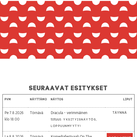
Seuraavat esitykset
Pvm
Näyttämö
Näytös
Liput
Pe 7.8.2026
Törnävä
Dracula - verimmäinen
Täynnä
18:00
totuus
Yksityisnäytös,
loppuunmyyty!
La 8.8.2026
Törnävä
Komediafestivaali On The