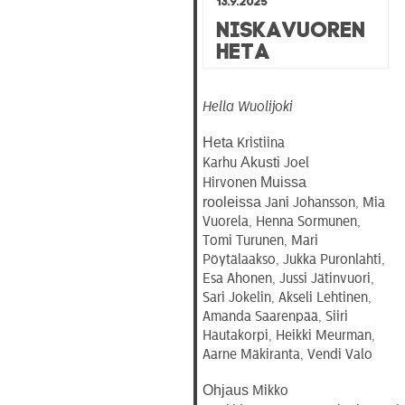
Niskavuoren
Heta
Hella Wuolijoki
Heta
Kristiina
Akusti
Karhu
Joel
Muissa
Hirvonen
rooleissa
Jani Johansson, Mia
Vuorela, Henna Sormunen,
Tomi Turunen, Mari
Pöytälaakso, Jukka Puronlahti,
Esa Ahonen, Jussi Jätinvuori,
Sari Jokelin, Akseli Lehtinen,
Amanda Saarenpää, Siiri
Hautakorpi, Heikki Meurman,
Aarne Mäkiranta, Vendi Valo
Ohjaus
Mikko