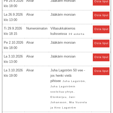
Pe 25.9.2026
Alvar
Jääkärin morsian
Osta liput
18:00
La 26.9.2026
Alvar
Jääkärin morsian
Osta liput
13:00
Ti 29.9.2026
Numeroimaton
Villasukkakierros
Osta liput
18:15
kulisseissa
39 askelta
Pe 2.10.2026
Alvar
Jääkärin morsian
Osta liput
18:00
La 3.10.2026
Alvar
Jääkärin morsian
Osta liput
13:00
La 3.10.2026
Alvar
Juha Lagström 50 vee -
Osta liput
19:00
jos henki vielä
pihisee
Juha Lagström,
Juha Lagströmin
sooloilua-yhtye,
Elonkerjuu, Jani
Johansson, Mia Vuorela
ja Aino Lagström