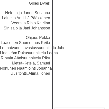
Gilles Dyrek
Helena ja Janne
Susanna
Laine ja Antti LJ Pääkkönen
Veera ja Risto
Katriina
Sinisalo ja Jani Johansson
Ohjaus
Pekka
Laasonen
Suomennos
Reita
Lounatvuori
Lavastussuunnittelu
Juho
Lindström
Pukusuunnittelu
Leena
Rintala
Äänisuunnittelu
Riku
Metsä-Ketelä, Samuel
Nortunen
Naamiointi
Johanna
Uusitontti, Aliina Ilonen