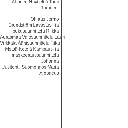
Ahonen
Näyttelijä
Tomi
Turunen
Ohjaus
Jermo
OHJELMISTO
Grundström
Lavastus
–
ja
LIPUT
pukusuunnittelu
Riikka
Aurasmaa
Valosuunnittelu
Lauri
AIKATAULUT
Virkkala
Äänisuunnittelu
Riku
RYHMILLE
Metsä-Ketelä
Kampaus- ja
maskeeraussuunnittelu
PALVELUT
Johanna
Uusitontti
Suomennos
Marja
TEATTERI
Alopaeus
KESÄTEATTERI
YHTEYS
Tiedotteet
—
Medialle
Tietosuojalausunto