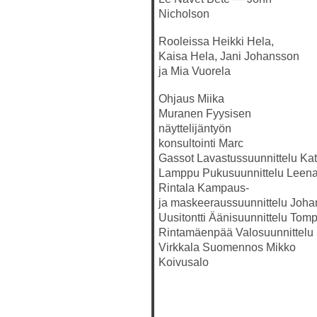
Nicholson
Rooleissa
Heikki Hela,
Kaisa Hela, Jani Johansson
ja Mia Vuorela
Ohjaus
Miika
Muranen
Fyysisen
näyttelijäntyön
konsultointi
Marc
Gassot
Lavastussuunnittelu
Kat
Lamppu
Pukusuunnittelu
Leen
Rintala
Kampaus-
ja
maskeeraussuunnittelu
Joha
Uusitontti
Äänisuunnittelu
Tomp
Rintamäenpää
Valosuunnittelu
Virkkala
Suomennos
Mikko
Koivusalo