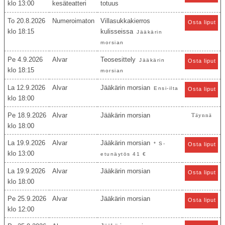
13:00
kesäteatteri
totuus
To 20.8.2026
Numeroimaton
Villasukkakierros
Osta liput
18:15
kulisseissa
Jääkärin
morsian
Pe 4.9.2026
Alvar
Teosesittely
Jääkärin
Osta liput
18:15
morsian
La 12.9.2026
Alvar
Jääkärin morsian
Ensi-ilta
Osta liput
18:00
Pe 18.9.2026
Alvar
Jääkärin morsian
Täynnä
18:00
La 19.9.2026
Alvar
Jääkärin morsian
* S-
Osta liput
13:00
etunäytös 41 €
La 19.9.2026
Alvar
Jääkärin morsian
Osta liput
18:00
Pe 25.9.2026
Alvar
Jääkärin morsian
Osta liput
12:00