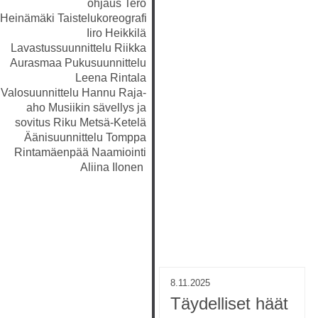
ohjaus
Tero
Heinämäki
Taistelukoreografi
Iiro Heikkilä
Lavastussuunnittelu
Riikka
Aurasmaa
Pukusuunnittelu
Leena Rintala
Valosuunnittelu
Hannu Raja-
aho
Musiikin sävellys ja
sovitus
Riku Metsä-Ketelä
Äänisuunnittelu
Tomppa
Rintamäenpää
Naamiointi
Aliina Ilonen
8.11.2025
Täydelliset häät