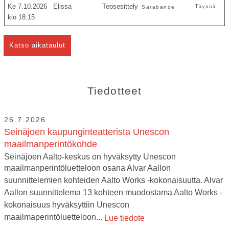
Ke 7.10.2026
Elissa
Teosesittely
Täynnä
Sarabande
18:15
Katso aikataulut
Tiedotteet
26.7.2026
Seinäjoen kaupunginteatterista Unescon
maailmanperintökohde
Seinäjoen Aalto-keskus on hyväksytty Unescon
maailmanperintöluetteloon osana Alvar Aallon
suunnittelemien kohteiden Aalto Works -kokonaisuutta. Alvar
Aallon suunnittelema 13 kohteen muodostama Aalto Works -
kokonaisuus hyväksyttiin Unescon
maailmaperintöluetteloon...
Lue tiedote