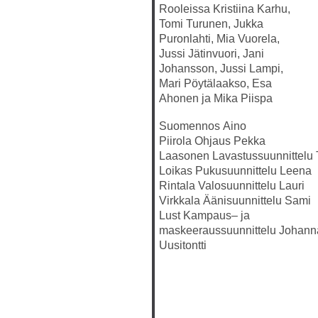
Rooleissa
Kristiina Karhu,
Tomi Turunen, Jukka
Puronlahti, Mia Vuorela,
Jussi Jätinvuori, Jani
Johansson, Jussi Lampi,
Mari Pöytälaakso, Esa
Ahonen ja Mika Piispa
Suomennos
Aino
Piirola
Ohjaus
Pekka
Laasonen
Lavastussuunnittelu
Loikas
Pukusuunnittelu
Leena
Rintala
Valosuunnittelu
Lauri
Virkkala
Äänisuunnittelu
Sami
Lust
Kampaus
–
ja
maskeeraussuunnittelu
Johann
Uusitontti