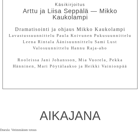
Arttu ja Liisa Seppälä — Mikko
Kaukolampi
Dramatisointi ja ohjaus
Mikko Kaukolampi
Lavastussuunnittelu
Paula Koivunen
Pukusuunnittelu
Leena Rintala
Äänisuunnittelu
Sami Lust
Valosuunnittelu
Hannu Raja-aho
Rooleissa
Jani Johansson, Mia Vuorela, Pekka
Hänninen, Mari Pöytälaakso ja Heikki Vainionpää
AIKAJANA
Dracula: Verimmäinen totuus