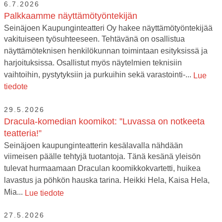
6.7.2026
Palkkaamme näyttämötyöntekijän
Seinäjoen Kaupunginteatteri Oy hakee näyttämötyöntekijää
vakituiseen työsuhteeseen. Tehtävänä on osallistua
näyttämöteknisen henkilökunnan toimintaan esityksissä ja
harjoituksissa. Osallistut myös näytelmien teknisiin
vaihtoihin, pystytyksiin ja purkuihin sekä varastointi-...
Lue
tiedote
29.5.2026
Dracula-komedian koomikot: ”Luvassa on notkeeta
teatteria!”
Seinäjoen kaupunginteatterin kesälavalla nähdään
viimeisen päälle tehtyjä tuotantoja. Tänä kesänä yleisön
tulevat hurmaamaan Draculan koomikkokvartetti, huikea
lavastus ja pöhkön hauska tarina. Heikki Hela, Kaisa Hela,
Mia...
Lue tiedote
27.5.2026