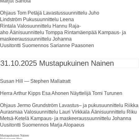
Marjut Sariola
Ohjaus
Tom Petäjä
Lavastussuunnittelu
Juho
Lindström
Pukusuunnittelu
Leena
Rintala
Valosuunnittelu
Hannu Raja-
aho
Äänisuunnittelu
Tomppa Rintamäenpää
Kampaus- ja
maskeeraussuunnittelu
Johanna
Uusitontti
Suomennos
Sarianne Paasonen
31.10.2025
Mustapukuinen Nainen
Susan Hill — Stephen Mallatratt
Herra Arthur Kipps
Esa Ahonen
Näyttelijä
Tomi Turunen
Ohjaus
Jermo Grundström
Lavastus
–
ja pukusuunnittelu
Riikka
Aurasmaa
Valosuunnittelu
Lauri Virkkala
Äänisuunnittelu
Riku
Metsä-Ketelä
Kampaus- ja maskeeraussuunnittelu
Johanna
Uusitontti
Suomennos
Marja Alopaeus
Mustapukuinen Nainen
Niskavuoren Heta