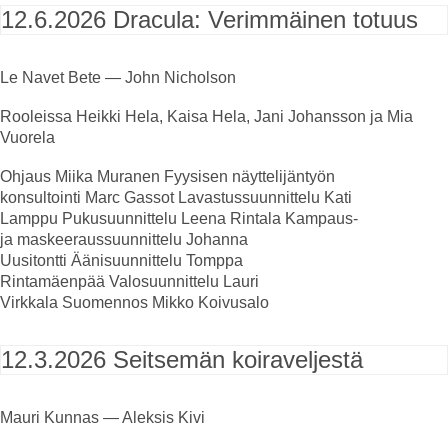
12.6.2026
Dracula: Verimmäinen totuus
Le Navet Bete — John Nicholson
Rooleissa
Heikki Hela, Kaisa Hela, Jani Johansson ja Mia
Vuorela
Ohjaus
Miika Muranen
Fyysisen näyttelijäntyön
konsultointi
Marc Gassot
Lavastussuunnittelu
Kati
Lamppu
Pukusuunnittelu
Leena Rintala
Kampaus-
ja
maskeeraussuunnittelu
Johanna
Uusitontti
Äänisuunnittelu
Tomppa
Rintamäenpää
Valosuunnittelu
Lauri
Virkkala
Suomennos
Mikko Koivusalo
12.3.2026
Seitsemän koiraveljestä
Mauri Kunnas — Aleksis Kivi