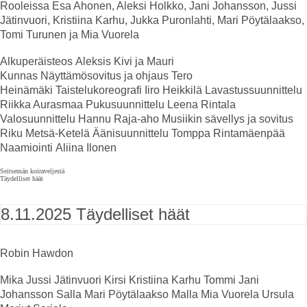
Rooleissa
Esa Ahonen, Aleksi Holkko, Jani Johansson, Jussi
Jätinvuori, Kristiina Karhu, Jukka Puronlahti, Mari Pöytälaakso,
Tomi Turunen ja Mia Vuorela
Alkuperäisteos
Aleksis Kivi ja Mauri
Kunnas
Näyttämösovitus
ja ohjaus
Tero
Heinämäki
Taistelukoreografi
Iiro Heikkilä
Lavastussuunnittelu
Riikka Aurasmaa
Pukusuunnittelu
Leena Rintala
Valosuunnittelu
Hannu Raja-aho
Musiikin sävellys ja sovitus
Riku Metsä-Ketelä
Äänisuunnittelu
Tomppa Rintamäenpää
Naamiointi
Aliina Ilonen
Seitsemän koiraveljestä
Täydelliset häät
8.11.2025
Täydelliset häät
Robin Hawdon
Mika
Jussi Jätinvuori
Kirsi
Kristiina Karhu
Tommi
Jani
Johansson
Salla
Mari Pöytälaakso
Malla
Mia Vuorela
Ursula