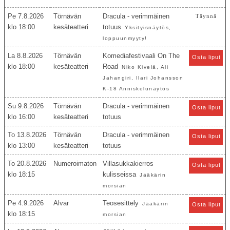
Pe 7.8.2026
Törnävän
Dracula - verimmäinen
Täynnä
18:00
kesäteatteri
totuus
Yksityisnäytös,
loppuunmyyty!
La 8.8.2026
Törnävän
Komediafestivaali On The
Osta liput
18:00
kesäteatteri
Road
Niko Kivelä, Ali
Jahangiri, Ilari Johansson
K-18 Anniskelunäytös
Su 9.8.2026
Törnävän
Dracula - verimmäinen
Osta liput
16:00
kesäteatteri
totuus
To 13.8.2026
Törnävän
Dracula - verimmäinen
Osta liput
13:00
kesäteatteri
totuus
To 20.8.2026
Numeroimaton
Villasukkakierros
Osta liput
18:15
kulisseissa
Jääkärin
morsian
Pe 4.9.2026
Alvar
Teosesittely
Jääkärin
Osta liput
18:15
morsian