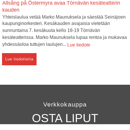
Allsång på Östermyra avaa Törnävän kesäteatterin
kauden
Yhteislaulua vetää Marko Maunuksela ja säestää Seinäjoen
kaupunginorkesteri. Kesäkauden avajaisia vietetään
sunnuntaina 7. kesäkuuta kello 18-19 Törnävän
kesäteatterissa. Marko Maunuksela lupaa rentoa ja mukavaa
yhdessäoloa tuttujen laulujen...
Lue tiedote
Lue tiedotteita
Verkkokauppa
OSTA LIPUT