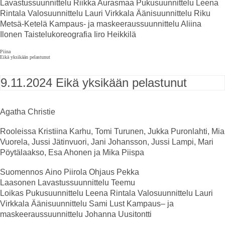
Lavastussuunnittelu
Riikka Aurasmaa
Pukusuunnittelu
Leena
Rintala
Valosuunnittelu
Lauri Virkkala
Äänisuunnittelu
Riku
Metsä-Ketelä
Kampaus- ja maskeeraussuunnittelu
Aliina
Ilonen
Taistelukoreografia
Iiro Heikkilä
Piina
Eikä yksikään pelastunut
9.11.2024
Eikä yksikään pelastunut
Agatha Christie
Rooleissa
Kristiina Karhu, Tomi Turunen, Jukka Puronlahti, Mia
Vuorela, Jussi Jätinvuori, Jani Johansson, Jussi Lampi, Mari
Pöytälaakso, Esa Ahonen ja Mika Piispa
Suomennos
Aino Piirola
Ohjaus
Pekka
Laasonen
Lavastussuunnittelu
Teemu
Loikas
Pukusuunnittelu
Leena Rintala
Valosuunnittelu
Lauri
Virkkala
Äänisuunnittelu
Sami Lust
Kampaus
–
ja
maskeeraussuunnittelu
Johanna Uusitontti