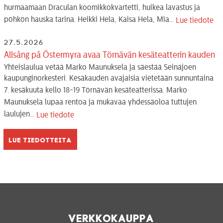
hurmaamaan Draculan koomikkokvartetti, huikea lavastus ja
pöhkön hauska tarina. Heikki Hela, Kaisa Hela, Mia...
Lue tiedote
27.5.2026
Allsång på Östermyra avaa Törnävän kesäteatterin kauden
Yhteislaulua vetää Marko Maunuksela ja säestää Seinäjoen
kaupunginorkesteri. Kesäkauden avajaisia vietetään sunnuntaina
7. kesäkuuta kello 18-19 Törnävän kesäteatterissa. Marko
Maunuksela lupaa rentoa ja mukavaa yhdessäoloa tuttujen
laulujen...
Lue tiedote
Lue tiedotteita
Verkkokauppa