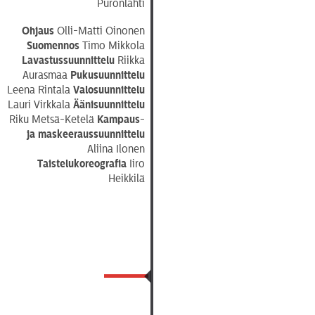
Puronlahti
Ohjaus
Olli-Matti Oinonen
Suomennos
Timo Mikkola
Lavastussuunnittelu
Riikka
Aurasmaa
Pukusuunnittelu
Leena Rintala
Valosuunnittelu
Lauri Virkkala
Äänisuunnittelu
Riku Metsä-Ketelä
Kampaus-
ja maskeeraussuunnittelu
Aliina Ilonen
Taistelukoreografia
Iiro
Heikkilä