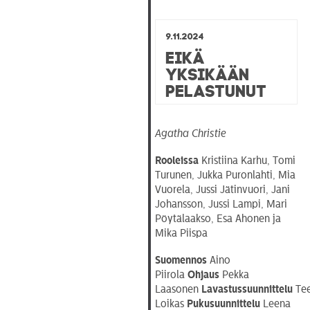
9.11.2024
Eikä
yksikään
pelastunut
Agatha Christie
Rooleissa
Kristiina Karhu, Tomi
Turunen, Jukka Puronlahti, Mia
Vuorela, Jussi Jätinvuori, Jani
Johansson, Jussi Lampi, Mari
Pöytälaakso, Esa Ahonen ja
Mika Piispa
Suomennos
Aino
Piirola
Ohjaus
Pekka
Laasonen
Lavastussuunnittelu
Te
Loikas
Pukusuunnittelu
Leena