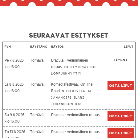
Seuraavat esitykset
Pvm
Näyttämö
Näytös
Liput
Pe 7.8.2026
Törnävä
Dracula - verimmäinen
Täynnä
18:00
totuus
Yksityisnäytös,
loppuunmyyty!
La 8.8.2026
Törnävä
Komediafestivaali On The
Osta liput
18:00
Road
Niko Kivelä, Ali
Jahangiri, Ilari
Johansson, K18
Su 9.8.2026
Törnävä
Dracula - verimmäinen totuus
Osta liput
16:00
To 13.8.2026
Törnävä
Dracula - verimmäinen totuus
Osta liput