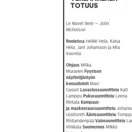
totuus
Le Navet Bete — John
Nicholson
Rooleissa
Heikki Hela, Kaisa
Hela, Jani Johansson ja Mia
Vuorela
Ohjaus
Miika
Muranen
Fyysisen
näyttelijäntyön
konsultointi
Marc
Gassot
Lavastussuunnittelu
Kati
Lamppu
Pukusuunnittelu
Leena
Rintala
Kampaus-
ja
maskeeraussuunnittelu
Johann
Uusitontti
Äänisuunnittelu
Tompp
Rintamäenpää
Valosuunnittelu
Lau
Virkkala
Suomennos
Mikko