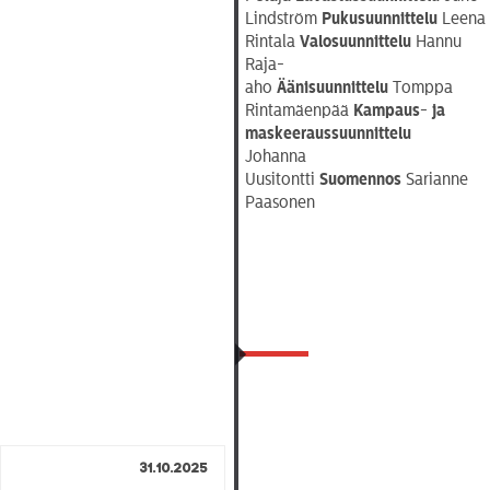
Lindström
Pukusuunnittelu
Leena
Rintala
Valosuunnittelu
Hannu
Raja-
aho
Äänisuunnittelu
Tomppa
Rintamäenpää
Kampaus- ja
maskeeraussuunnittelu
Johanna
Uusitontti
Suomennos
Sarianne
Paasonen
31.10.2025