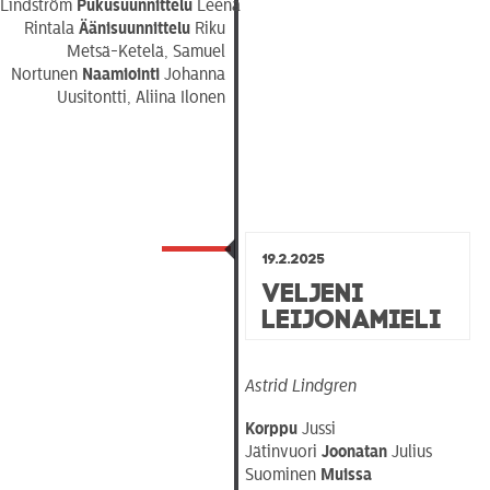
Lindström
Pukusuunnittelu
Leena
Rintala
Äänisuunnittelu
Riku
Metsä-Ketelä, Samuel
Nortunen
Naamiointi
Johanna
Uusitontti, Aliina Ilonen
19.2.2025
Veljeni
Leijonamieli
Astrid Lindgren
Korppu
Jussi
Jätinvuori
Joonatan
Julius
Suominen
Muissa