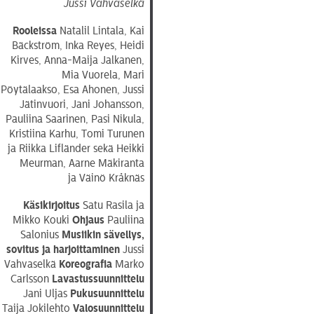
Jussi Vahvaselkä
Rooleissa
Natalil Lintala, Kai
Bäckström, Inka Reyes, Heidi
Kirves, Anna-Maija Jalkanen,
Mia Vuorela, Mari
Pöytälaakso, Esa Ahonen, Jussi
Jätinvuori, Jani Johansson,
Pauliina Saarinen, Pasi Nikula,
Kristiina Karhu, Tomi Turunen
ja Riikka Lifländer sekä Heikki
Meurman, Aarne Mäkiranta
ja Väinö Kråknäs
Käsikirjoitus
Satu Rasila ja
Mikko Kouki
Ohjaus
Pauliina
Salonius
Musiikin sävellys,
sovitus ja harjoittaminen
Jussi
Vahvaselkä
Koreografia
Marko
Carlsson
Lavastussuunnittelu
Jani Uljas
Pukusuunnittelu
Taija Jokilehto
Valosuunnittelu