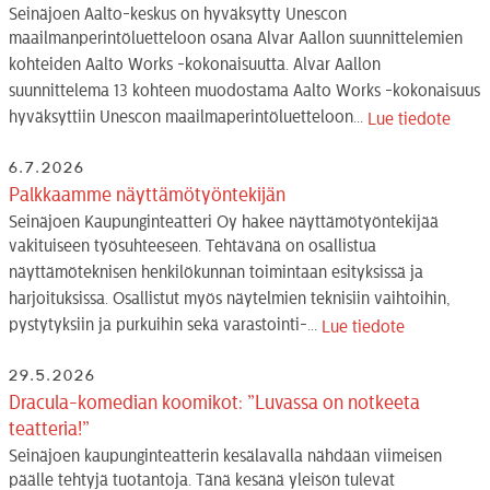
Seinäjoen Aalto-keskus on hyväksytty Unescon
maailmanperintöluetteloon osana Alvar Aallon suunnittelemien
kohteiden Aalto Works -kokonaisuutta. Alvar Aallon
suunnittelema 13 kohteen muodostama Aalto Works -kokonaisuus
hyväksyttiin Unescon maailmaperintöluetteloon...
Lue tiedote
6.7.2026
Palkkaamme näyttämötyöntekijän
Seinäjoen Kaupunginteatteri Oy hakee näyttämötyöntekijää
vakituiseen työsuhteeseen. Tehtävänä on osallistua
näyttämöteknisen henkilökunnan toimintaan esityksissä ja
harjoituksissa. Osallistut myös näytelmien teknisiin vaihtoihin,
pystytyksiin ja purkuihin sekä varastointi-...
Lue tiedote
29.5.2026
Dracula-komedian koomikot: ”Luvassa on notkeeta
teatteria!”
Seinäjoen kaupunginteatterin kesälavalla nähdään viimeisen
päälle tehtyjä tuotantoja. Tänä kesänä yleisön tulevat