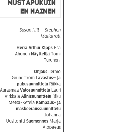
Mustapukuin
en Nainen
Susan Hill — Stephen
Mallatratt
Herra Arthur Kipps
Esa
Ahonen
Näyttelijä
Tomi
Turunen
Ohjaus
Jermo
Grundström
Lavastus
–
ja
pukusuunnittelu
Riikka
Aurasmaa
Valosuunnittelu
Lauri
Virkkala
Äänisuunnittelu
Riku
Metsä-Ketelä
Kampaus- ja
maskeeraussuunnittelu
Johanna
Uusitontti
Suomennos
Marja
Alopaeus