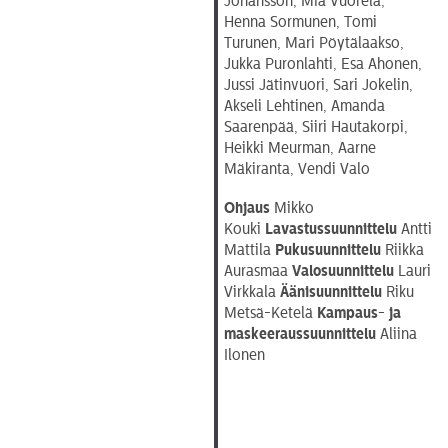
Johansson, Mia Vuorela,
Henna Sormunen, Tomi
Turunen, Mari Pöytälaakso,
Jukka Puronlahti, Esa Ahonen,
Jussi Jätinvuori, Sari Jokelin,
Akseli Lehtinen, Amanda
Saarenpää, Siiri Hautakorpi,
Heikki Meurman, Aarne
Mäkiranta, Vendi Valo
Ohjaus
Mikko
Kouki
Lavastussuunnittelu
Antti
Mattila
Pukusuunnittelu
Riikka
Aurasmaa
Valosuunnittelu
Lauri
Virkkala
Äänisuunnittelu
Riku
Metsä-Ketelä
Kampaus- ja
maskeeraussuunnittelu
Aliina
Ilonen