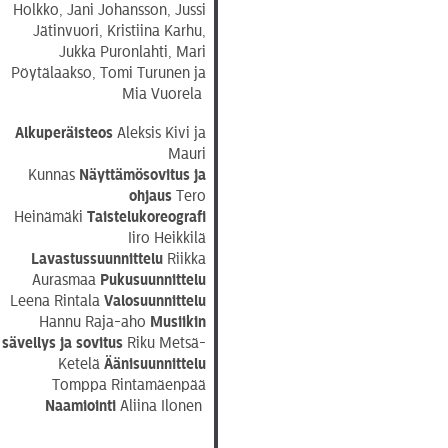
Holkko, Jani Johansson, Jussi
Jätinvuori, Kristiina Karhu,
Jukka Puronlahti, Mari
Pöytälaakso, Tomi Turunen ja
Mia Vuorela
Alkuperäisteos
Aleksis Kivi ja
Mauri
Kunnas
Näyttämösovitus
ja
ohjaus
Tero
Heinämäki
Taistelukoreografi
Iiro Heikkilä
Lavastussuunnittelu
Riikka
Aurasmaa
Pukusuunnittelu
Leena Rintala
Valosuunnittelu
Hannu Raja-aho
Musiikin
sävellys ja sovitus
Riku Metsä-
Ketelä
Äänisuunnittelu
Tomppa Rintamäenpää
Naamiointi
Aliina Ilonen