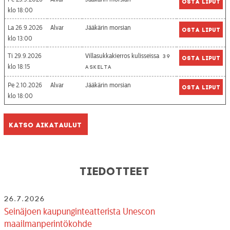
Osta liput
18:00
La 26.9.2026
Alvar
Jääkärin morsian
Osta liput
13:00
Ti 29.9.2026
Villasukkakierros kulisseissa
39
Osta liput
18:15
askelta
Pe 2.10.2026
Alvar
Jääkärin morsian
Osta liput
18:00
Katso aikataulut
Tiedotteet
26.7.2026
Seinäjoen kaupunginteatterista Unescon
maailmanperintökohde