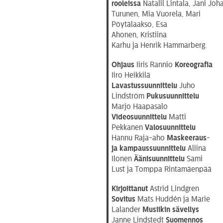
rooleissa
Natalil Lintala, Jani Jo
Turunen, Mia Vuorela, Mari
Pöytälaakso, Esa
Ahonen, Kristiina
Karhu ja Henrik Hammarberg.
Ohjaus
Iiris Rannio
Koreografia
Iiro Heikkilä
Lavastussuunnittelu
Juho
Lindström
Pukusuunnittelu
Marjo Haapasalo
Videosuunnittelu
Matti
Pekkanen
Valosuunnittelu
Hannu Raja-aho
Maskeeraus-
ja kampaussuunnittelu
Aliina
Ilonen
Äänisuunnittelu
Sami
Lust ja Tomppa Rintamäenpää
Kirjoittanut
Astrid Lindgren
Sovitus
Mats Huddén ja Marie
Lalander
Musiikin sävellys
Janne Lindstedt
Suomennos