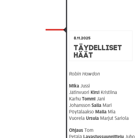
8.11.2025
Täydelliset
häät
Robin Hawdon
Mika
Jussi
Jätinvuori
Kirsi
Kristiina
Karhu
Tommi
Jani
Johansson
Salla
Mari
Pöytälaakso
Malla
Mia
Vuorela
Ursula
Marjut Sariola
Ohjaus
Tom
Petäjä
Lavastussuunnittelu
Juho