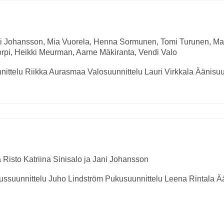
 Johansson, Mia Vuorela, Henna Sormunen, Tomi Turunen, Mari 
orpi, Heikki Meurman, Aarne Mäkiranta, Vendi Valo
ittelu
Riikka Aurasmaa
Valosuunnittelu
Lauri Virkkala
Äänisuu
a Risto
Katriina Sinisalo ja Jani Johansson
ussuunnittelu
Juho Lindström
Pukusuunnittelu
Leena Rintala
Ää