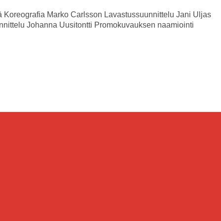
ä
Koreografia
Marko Carlsson
Lavastussuunnittelu
Jani Uljas
nittelu
Johanna Uusitontti
Promokuvauksen naamiointi