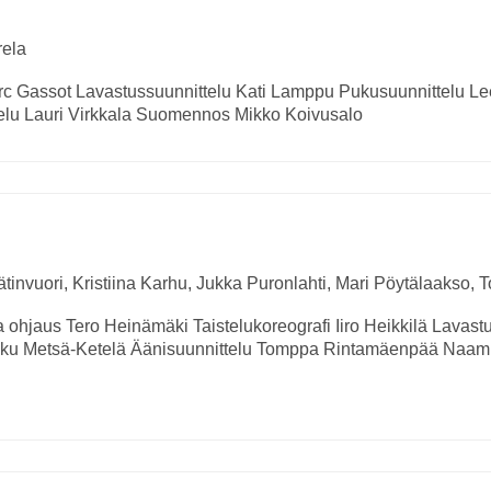
rela
c Gassot
Lavastussuunnittelu
Kati Lamppu
Pukusuunnittelu
Le
elu
Lauri Virkkala
Suomennos
Mikko Koivusalo
tinvuori, Kristiina Karhu, Jukka Puronlahti, Mari Pöytälaakso,
a ohjaus
Tero Heinämäki
Taistelukoreografi
Iiro Heikkilä
Lavastu
ku Metsä-Ketelä
Äänisuunnittelu
Tomppa Rintamäenpää
Naami