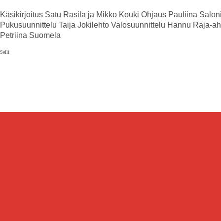
Käsikirjoitus
Satu Rasila ja Mikko Kouki
Ohjaus
Pauliina Salo
Pukusuunnittelu
Taija Jokilehto
Valosuunnittelu
Hannu Raja-a
Petriina Suomela
Seili