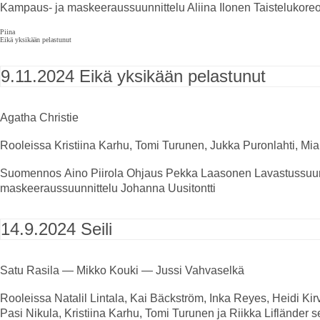
Kampaus- ja maskeeraussuunnittelu
Aliina Ilonen
Taistelukoreo
Piina
Eikä yksikään pelastunut
9.11.2024
Eikä yksikään pelastunut
Agatha Christie
Rooleissa
Kristiina Karhu, Tomi Turunen, Jukka Puronlahti, Mia
Suomennos
Aino Piirola
Ohjaus
Pekka Laasonen
Lavastussuun
maskeeraussuunnittelu
Johanna Uusitontti
14.9.2024
Seili
Satu Rasila — Mikko Kouki — Jussi Vahvaselkä
Rooleissa
Natalil Lintala, Kai Bäckström, Inka Reyes, Heidi K
Pasi Nikula, Kristiina Karhu, Tomi Turunen ja Riikka Liflände