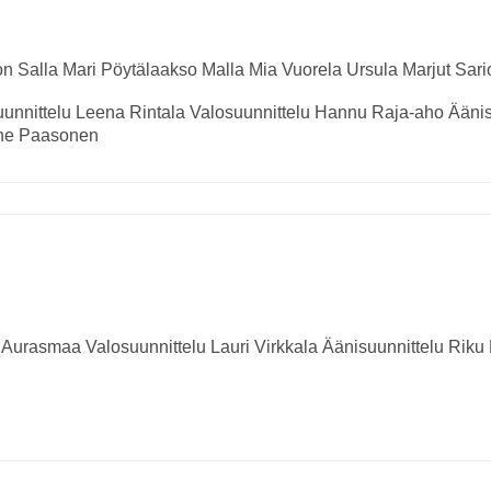
on
Salla
Mari Pöytälaakso
Malla
Mia Vuorela
Ursula
Marjut Sari
unnittelu
Leena Rintala
Valosuunnittelu
Hannu Raja-aho
Äänis
ne Paasonen
a Aurasmaa
Valosuunnittelu
Lauri Virkkala
Äänisuunnittelu
Riku 