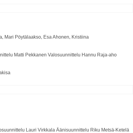
a, Mari Pöytälaakso, Esa Ahonen, Kristiina
nittelu
Matti Pekkanen
Valosuunnittelu
Hannu Raja-aho
akisa
osuunnittelu
Lauri Virkkala
Äänisuunnittelu
Riku Metsä-Ketelä