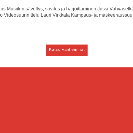
nius
Musiikin sävellys, sovitus ja harjoittaminen
Jussi Vahvaselk
ho
Videosuunnittelu
Lauri Virkkala
Kampaus- ja maskeeraussuun
Katso vanhemmat