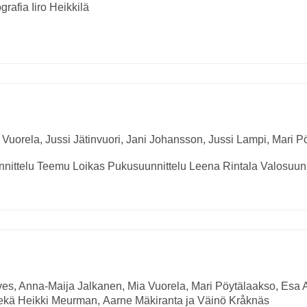
grafia
Iiro Heikkilä
 Vuorela, Jussi Jätinvuori, Jani Johansson, Jussi Lampi, Mari 
nittelu
Teemu Loikas
Pukusuunnittelu
Leena Rintala
Valosuunn
irves, Anna-Maija Jalkanen, Mia Vuorela, Mari Pöytälaakso, Esa 
r sekä Heikki Meurman, Aarne Mäkiranta ja Väinö Kråknäs