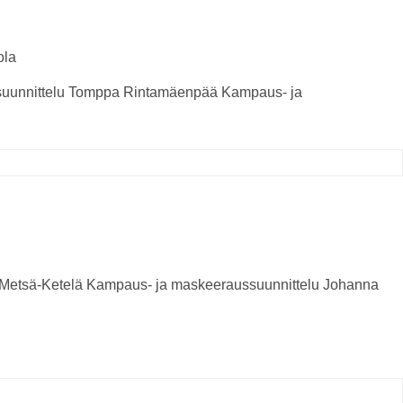
ola
uunnittelu
Tomppa Rintamäenpää
Kampaus- ja
Metsä-Ketelä
Kampaus- ja maskeeraussuunnittelu
Johanna