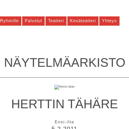
Ryhmille
Palvelut
Teatteri
Kesäteatteri
Yhteys
NÄYTELMÄ­ARKISTO
HERTTIN TÄHÄRE
Ensi-ilta
5.2.2011