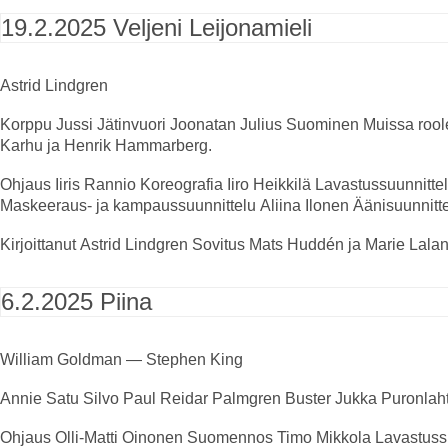
19.2.2025
Veljeni Leijonamieli
Astrid Lindgren
Korppu
Jussi Jätinvuori
Joonatan
Julius Suominen
Muissa roo
Karhu ja Henrik Hammarberg.
Ohjaus
Iiris Rannio
Koreografia
Iiro Heikkilä
Lavastussuunnitte
Maskeeraus- ja kampaussuunnittelu
Aliina Ilonen
Äänisuunnitt
Kirjoittanut
Astrid Lindgren
Sovitus
Mats Huddén ja Marie Lala
6.2.2025
Piina
William Goldman — Stephen King
Annie
Satu Silvo
Paul
Reidar Palmgren
Buster
Jukka Puronlaht
Ohjaus
Olli-Matti Oinonen
Suomennos
Timo Mikkola
Lavastuss