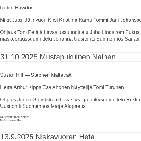
Robin Hawdon
Mika
Jussi Jätinvuori
Kirsi
Kristiina Karhu
Tommi
Jani Johanss
Ohjaus
Tom Petäjä
Lavastussuunnittelu
Juho Lindström
Pukusu
maskeeraussuunnittelu
Johanna Uusitontti
Suomennos
Sarian
31.10.2025
Mustapukuinen Nainen
Susan Hill — Stephen Mallatratt
Herra Arthur Kipps
Esa Ahonen
Näyttelijä
Tomi Turunen
Ohjaus
Jermo Grundström
Lavastus
–
ja pukusuunnittelu
Riikk
Uusitontti
Suomennos
Marja Alopaeus
Mustapukuinen Nainen
Niskavuoren Heta
13.9.2025
Niskavuoren Heta