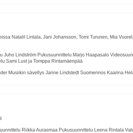
leissa
Natalil Lintala, Jani Johansson, Tomi Turunen, Mia Vuorel
lu
Juho Lindström
Pukusuunnittelu
Marjo Haapasalo
Videosuun
elu
Sami Lust ja Tomppa Rintamäenpää
nder
Musiikin sävellys
Janne Lindstedt
Suomennos
Kaarina Hel
i
uunnittelu
Riikka Aurasmaa
Pukusuunnittelu
Leena Rintala
Val