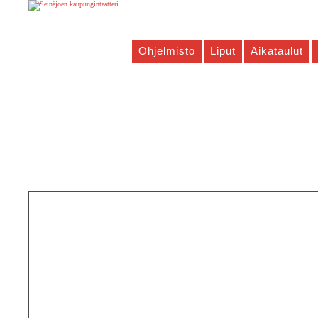
Ohjelmisto
Liput
Aikataulut