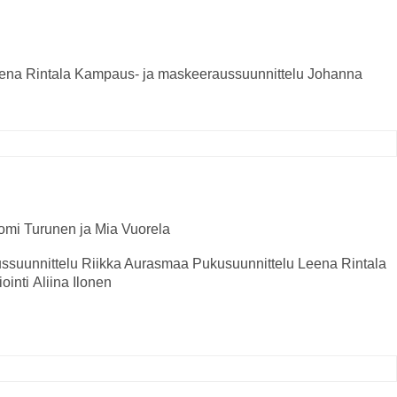
ena Rintala
Kampaus- ja
maskeeraussuunnittelu
Johanna
 Tomi Turunen ja Mia Vuorela
ssuunnittelu
Riikka Aurasmaa
Pukusuunnittelu
Leena Rintala
ointi
Aliina Ilonen