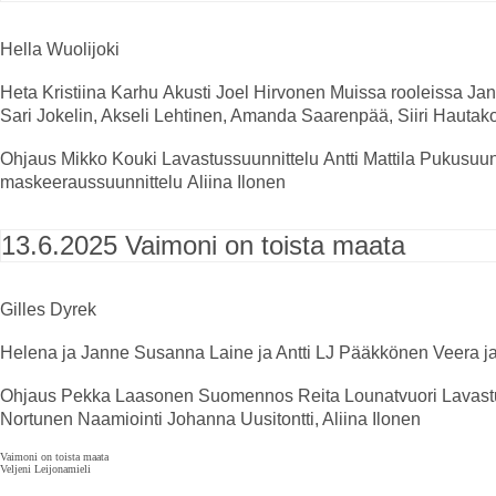
Hella Wuolijoki
Heta
Kristiina Karhu
Akusti
Joel Hirvonen
Muissa rooleissa
Jani
Sari Jokelin, Akseli Lehtinen, Amanda Saarenpää, Siiri Hautak
Ohjaus
Mikko Kouki
Lavastussuunnittelu
Antti Mattila
Pukusuunn
maskeeraussuunnittelu
Aliina Ilonen
13.6.2025
Vaimoni on toista maata
Gilles Dyrek
Helena ja Janne
Susanna Laine ja Antti LJ Pääkkönen
Veera j
Ohjaus
Pekka Laasonen
Suomennos
Reita Lounatvuori
Lavast
Nortunen
Naamiointi
Johanna Uusitontti, Aliina Ilonen
Vaimoni on toista maata
Veljeni Leijonamieli