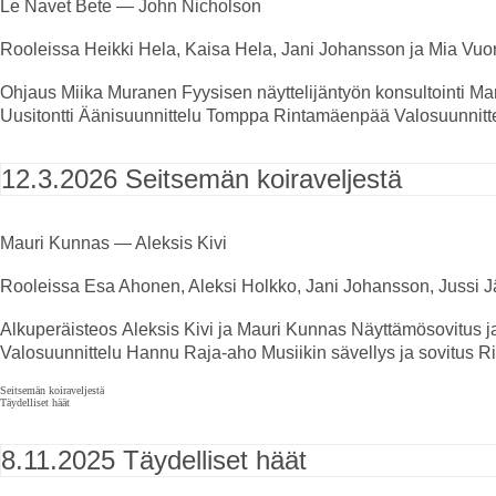
Le Navet Bete — John Nicholson
Rooleissa
Heikki Hela, Kaisa Hela, Jani Johansson ja Mia Vuo
Ohjaus
Miika Muranen
Fyysisen näyttelijäntyön konsultointi
Mar
Uusitontti
Äänisuunnittelu
Tomppa Rintamäenpää
Valosuunnitt
12.3.2026
Seitsemän koiraveljestä
Mauri Kunnas — Aleksis Kivi
Rooleissa
Esa Ahonen, Aleksi Holkko, Jani Johansson, Jussi Jä
Alkuperäisteos
Aleksis Kivi ja Mauri Kunnas
Näyttämösovitus
j
Valosuunnittelu
Hannu Raja-aho
Musiikin sävellys ja sovitus
Ri
Seitsemän koiraveljestä
Täydelliset häät
8.11.2025
Täydelliset häät