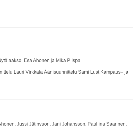
Pöytälaakso, Esa Ahonen ja Mika Piispa
ittelu
Lauri Virkkala
Äänisuunnittelu
Sami Lust
Kampaus
–
ja
Ahonen, Jussi Jätinvuori, Jani Johansson, Pauliina Saarinen,