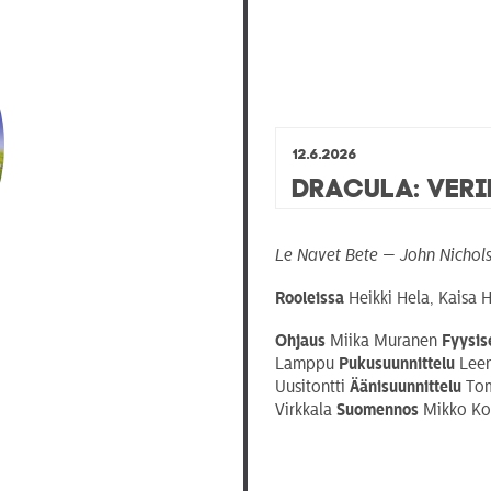
12.6.2026
Dracula: Ver
Le Navet Bete — John Nichol
Rooleissa
Heikki Hela, Kaisa 
Ohjaus
Miika Muranen
Fyysis
Lamppu
Pukusuunnittelu
Leen
Uusitontti
Äänisuunnittelu
Tom
Virkkala
Suomennos
Mikko Ko