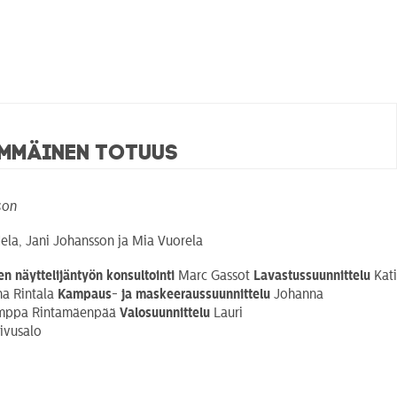
immäinen totuus
son
Hela, Jani Johansson ja Mia Vuorela
en näyttelijäntyön konsultointi
Marc Gassot
Lavastussuunnittelu
Kati
a Rintala
Kampaus- ja
maskeeraussuunnittelu
Johanna
ppa Rintamäenpää
Valosuunnittelu
Lauri
ivusalo