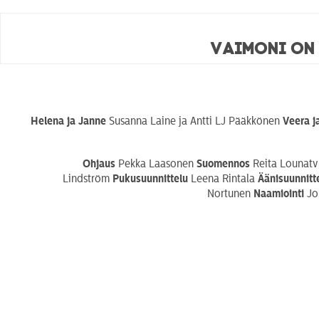
Vaimoni on
Helena ja Janne
Susanna Laine ja Antti LJ Pääkkönen
Veera j
Ohjaus
Pekka Laasonen
Suomennos
Reita Lounatv
Lindström
Pukusuunnittelu
Leena Rintala
Äänisuunnitt
Nortunen
Naamiointi
Joh