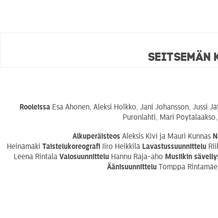
Seitsemän 
Rooleissa
Esa Ahonen, Aleksi Holkko, Jani Johansson, Jussi Jät
Puronlahti, Mari Pöytälaakso
Alkuperäisteos
Aleksis Kivi ja Mauri Kunnas
N
Heinämäki
Taistelukoreografi
Iiro Heikkilä
Lavastussuunnittelu
Ri
Leena Rintala
Valosuunnittelu
Hannu Raja-aho
Musiikin sävelly
Äänisuunnittelu
Tomppa Rintamä