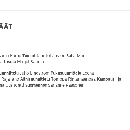
häät
stiina Karhu
Tommi
Jani Johansson
Salla
Mari
la
Ursula
Marjut Sariola
uunnittelu
Juho Lindström
Pukusuunnittelu
Leena
 Raja-aho
Äänisuunnittelu
Tomppa Rintamäenpää
Kampaus- ja
a Uusitontti
Suomennos
Sarianne Paasonen