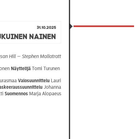
31.10.2025
kuinen Nainen
san Hill — Stephen Mallatratt
honen
Näyttelijä
Tomi Turunen
Aurasmaa
Valosuunnittelu
Lauri
skeeraussuunnittelu
Johanna
tti
Suomennos
Marja Alopaeus