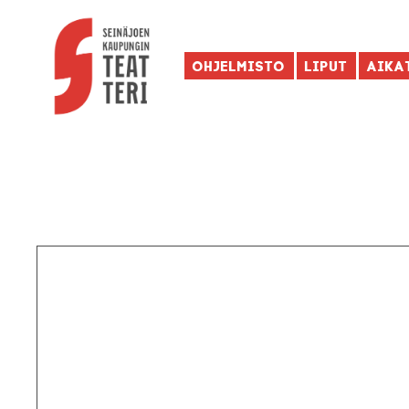
Ohjelmisto
Liput
Aika