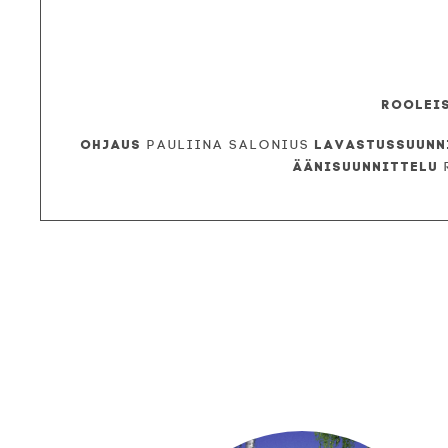
Roolei
Ohjaus
Lavastussuunn
Pauliina Salonius
Äänisuunnittelu