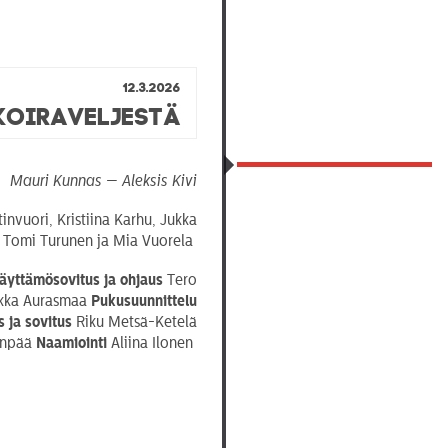
12.3.2026
koiraveljestä
Mauri Kunnas — Aleksis Kivi
invuori, Kristiina Karhu, Jukka
, Tomi Turunen ja Mia Vuorela
äyttämösovitus
ja ohjaus
Tero
ikka Aurasmaa
Pukusuunnittelu
s ja sovitus
Riku Metsä-Ketelä
enpää
Naamiointi
Aliina Ilonen