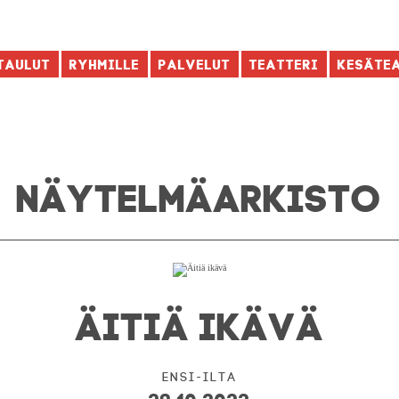
taulut
Ryhmille
Palvelut
Teatteri
Kesäte
NÄYTELMÄ­ARKISTO
ÄITIÄ IKÄVÄ
Ensi-ilta
29.10.2022