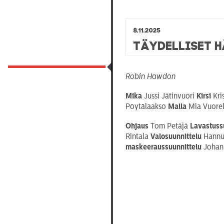
8.11.2025
Täydelliset 
Robin Hawdon
Mika
Jussi Jätinvuori
Kirsi
Kri
Pöytälaakso
Malla
Mia Vuore
Ohjaus
Tom Petäjä
Lavastuss
Rintala
Valosuunnittelu
Hannu
maskeeraussuunnittelu
Johann