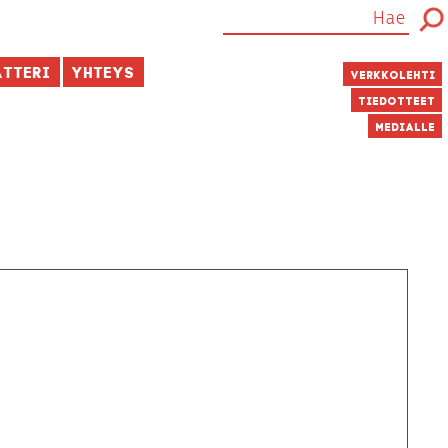
atteri
Yhteys
Verkkolehti
Tiedotteet
Medialle