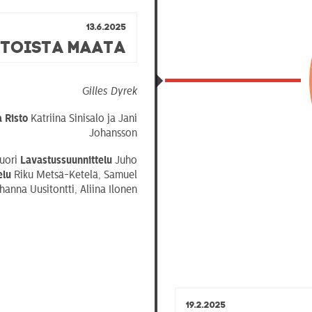
13.6.2025
 toista maata
Gilles Dyrek
a Risto
Katriina Sinisalo ja Jani
Johansson
uori
Lavastussuunnittelu
Juho
elu
Riku Metsä-Ketelä, Samuel
anna Uusitontti, Aliina Ilonen
19.2.2025