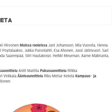
Heta
el Hirvonen
Muissa rooleissa
Jani Johansson, Mia Vuorela, Henna
Pöytälaakso, Jukka Puronlahti, Esa Ahonen, Jussi Jätinvuori, Sari
nda Saarenpää, Siiri Hautakorpi, Heikki Meurman, Aarne Mäkiranta,
suunnittelu
Antti Mattila
Pukusuunnittelu
Riikka
ri Virkkala
Äänisuunnittelu
Riku Metsä-Ketelä
Kampaus- ja
 Ilonen