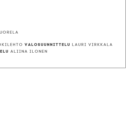
Vuorela
Valosuunnittelu
Jokilehto
Lauri Virkkala
telu
Aliina Ilonen