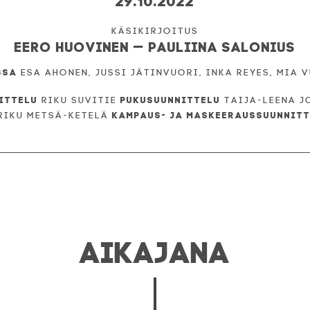
Eero Huovinen
—
Pauliina Salonius
ssa
Esa Ahonen,
Jussi Jätinvuori,
Inka Reyes,
Mia 
ittelu
Pukusuunnittelu
Riku Suvitie
Taija-Leena 
Kampaus- ja maskeeraussuunnit
Riku Metsä-Ketelä
AIKAJANA