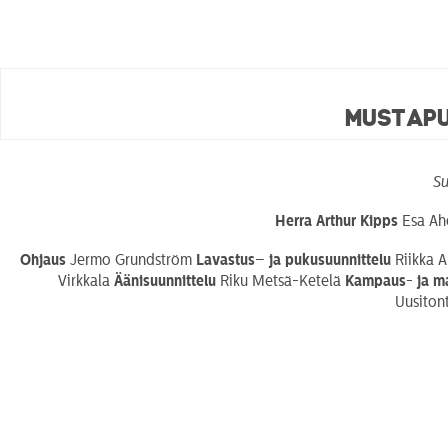
Mustapu
Su
Herra Arthur Kipps
Esa A
Ohjaus
Jermo Grundström
Lavastus
–
ja pukusuunnittelu
Riikka 
Virkkala
Äänisuunnittelu
Riku Metsä-Ketelä
Kampaus- ja ma
Uusiton