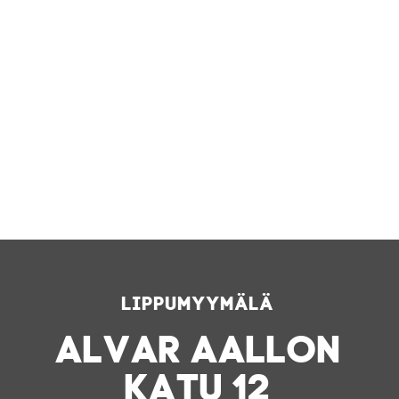
Lippumyymälä
ALVAR AALLON
KATU 12