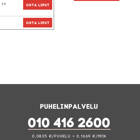
39
Osta liput
Osta liput
Puhelinpalvelu
010 416 2600
0,0835 €/puhelu + 0,1669 €/min