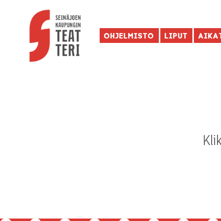
Ohjelmisto
Liput
Aika
Kli