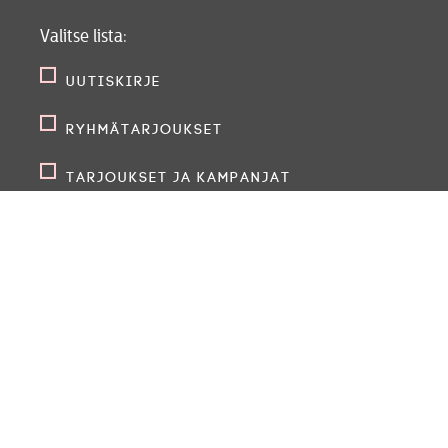
Valitse lista:
Uutiskirje
Ryhmätarjoukset
Tarjoukset ja kampanjat
Tapahtumat ja vierailut
Opettajat ja koulut
Tilaamalla kirjeen saat ensimmäisenä tietoa uusista näyt
tapahtumista. Yhteisissä tilaisuuksissamme tapaa näyttel
sekä pääsee tutustumaan teatterin kulissien takana työs
ammattilaisiin. Lähetämme sähköpostia noin kerran kuu
perua tilauksen koska tahansa.