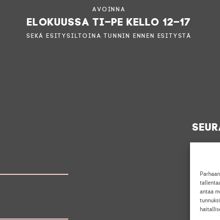
Avoinna
elokuussa ti–pe kello 12–17
sekä esitysiltoina tunnin ennen esitystä
Seur
Parhaan
tallent
antaa me
tunnuksi
haitalli