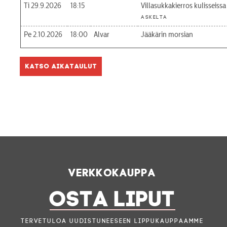
Ti 29.9.2026
18:15
Villasukkakierros kulisseissa
askelta
Pe 2.10.2026
18:00
Alvar
Jääkärin morsian
Katso aikataulut
Verkkokauppa
OSTA LIPUT
Tervetuloa uudistuneeseen lippukauppaamme