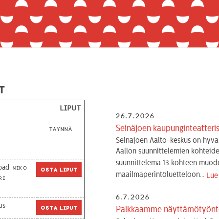
t
Liput
26.7.2026
Seinäjoen kaupunginteatter
Täynnä
Seinäjoen Aalto-keskus on hyvä
Aallon suunnittelemien kohteide
suunnittelema 13 kohteen muod
oad
Niko
Osta liput
maailmaperintöluetteloon...
Lue
ri
6.7.2026
us
Osta liput
Palkkaamme näyttämötyönte