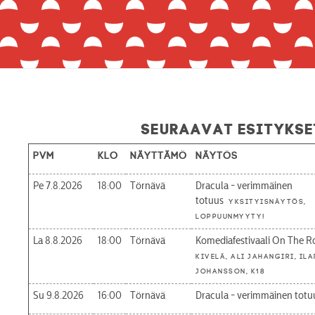
Seuraavat esitykse
Pvm
Klo
Näyttämö
Näytös
Pe 7.8.2026
18:00
Törnävä
Dracula - verimmäinen
totuus
Yksityisnäytös,
loppuunmyyty!
La 8.8.2026
18:00
Törnävä
Komediafestivaali On The R
Kivelä, Ali Jahangiri, Ila
Johansson, K18
Su 9.8.2026
16:00
Törnävä
Dracula - verimmäinen totu