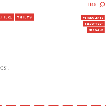
atteri
Yhteys
Verkkolehti
Tiedotteet
Medialle
esi.