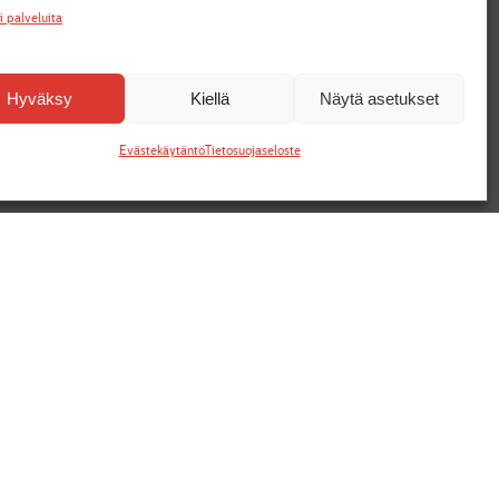
i palveluita
Hyväksy
Kiellä
Näytä asetukset
vautuvat uuteen välilehteen
Evästekäytäntö
Tietosuojaseloste