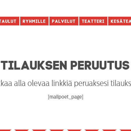
taulut
Ryhmille
Palvelut
Teatteri
Kesäte
TILAUKSEN PERUUTUS
kkaa alla olevaa linkkiä peruaksesi tilauks
[mailpoet_page]