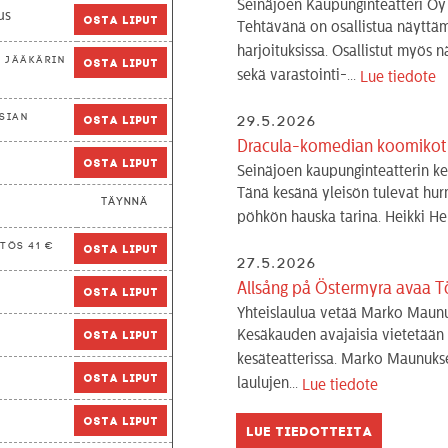
Seinäjoen Kaupunginteatteri Oy
us
Osta liput
Tehtävänä on osallistua näyttäm
harjoituksissa. Osallistut myös n
Jääkärin
Osta liput
sekä varastointi-...
Lue tiedote
sian
Osta liput
29.5.2026
Dracula-komedian koomikot: 
a
Osta liput
Seinäjoen kaupunginteatterin ke
Tänä kesänä yleisön tulevat hu
Täynnä
pöhkön hauska tarina. Heikki Hel
tös 41 €
Osta liput
27.5.2026
Allsång på Östermyra avaa T
Osta liput
Yhteislaulua vetää Marko Maunuk
Kesäkauden avajaisia vietetään 
Osta liput
kesäteatterissa. Marko Maunuks
Osta liput
laulujen...
Lue tiedote
Osta liput
Lue tiedotteita