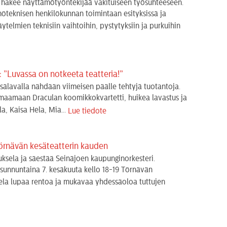
 hakee näyttämötyöntekijää vakituiseen työsuhteeseen.
öteknisen henkilökunnan toimintaan esityksissä ja
äytelmien teknisiin vaihtoihin, pystytyksiin ja purkuihin
”Luvassa on notkeeta teatteria!”
sälavalla nähdään viimeisen päälle tehtyjä tuotantoja.
rmaamaan Draculan koomikkokvartetti, huikea lavastus ja
a, Kaisa Hela, Mia...
Lue tiedote
örnävän kesäteatterin kauden
sela ja säestää Seinäjoen kaupunginorkesteri.
sunnuntaina 7. kesäkuuta kello 18-19 Törnävän
ela lupaa rentoa ja mukavaa yhdessäoloa tuttujen