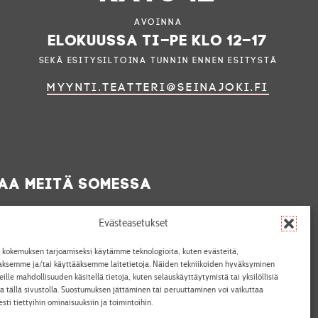
Avoinna
elokuussa ti–pe klo 12–17
sekä esitysiltoina tunnin ennen esitystä
myynti.teatteri@seinajoki.fi
aa meitä somessa
Evästeasetukset
 kokemuksen tarjoamiseksi käytämme teknologioita, kuten evästeitä,
aaksemme ja/tai käyttääksemme laitetietoja. Näiden tekniikoiden hyväksyminen
ille mahdollisuuden käsitellä tietoja, kuten selauskäyttäytymistä tai yksilöllisiä
a tällä sivustolla. Suostumuksen jättäminen tai peruuttaminen voi vaikuttaa
Yhteistyössä
sesti tiettyihin ominaisuuksiin ja toimintoihin.