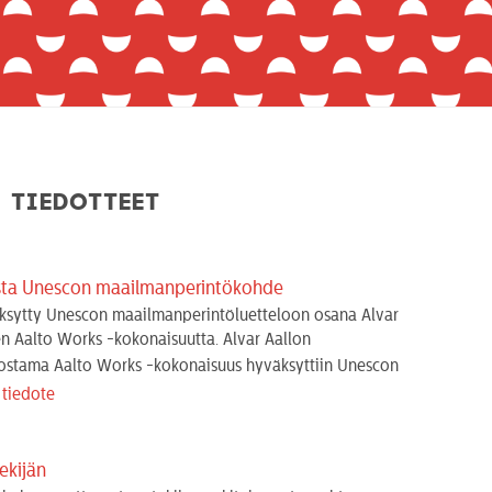
Tiedotteet
ista Unescon maailmanperintökohde
ksytty Unescon maailmanperintöluetteloon osana Alvar
n Aalto Works -kokonaisuutta. Alvar Aallon
ostama Aalto Works -kokonaisuus hyväksyttiin Unescon
 tiedote
kijän