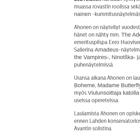
muassa rovastin roolissa sek
nainen
-kummitusnäytelmäs
Ahonen on näytellyt vuodest
The Ad
hänet on nähty mm.
emerituspiispa Eero Huovise
Amadeus
Salierina
-näytelm
the Vampires-,
Ninotška-
j
puhenäytelmissä.
Uransa aikana Ahonen on la
Boheme
Madame Butterfl
,
Viulunsoittaja katolla
myös
useissa opereteissa.
Laulamista Ahonen on opiskel
ennen Lahden konservatorios
Avantin solistina.