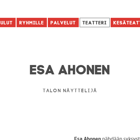
aulut
Ryhmille
Palvelut
Teatteri
Kesäteat
ESA AHONEN
TALON NÄYTTELIJÄ
Esa Ahonen
nähdään syksyst