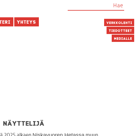
teri
Yhteys
Verkkolehti
Tiedotteet
Medialle
Näyttelijä
Niskavuoren Hetassa
ä 2025 alkaen
muun