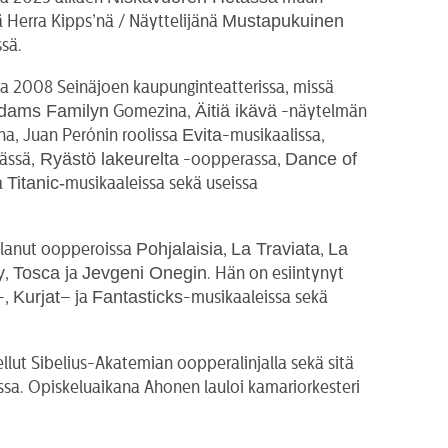
Mustapukuinen
ä Herra Kipps’nä / Näyttelijänä
sä.
a 2008 Seinäjoen kaupunginteatterissa, missä
dams Familyn
Äitiä ikävä
Gomezina,
-näytelmän
Evita
na, Juan Perónin roolissa
-musikaalissa,
Ryästö lakeurelta
Dance of
ässä,
-oopperassa,
Titanic-
a
musikaaleissa sekä useissa
Pohjalaisia
La Traviata
La
ulanut oopperoissa
,
,
y
Tosca
Jevgeni Onegin
,
ja
. Hän on esiintynyt
Kurjat
Fantasticks
-,
– ja
-musikaaleissa sekä
lut Sibelius-Akatemian oopperalinjalla sekä sitä
sa. Opiskeluaikana Ahonen lauloi kamariorkesteri