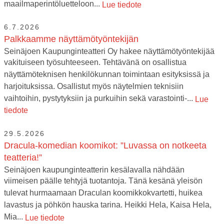
maailmaperintöluetteloon...
Lue tiedote
6.7.2026
Palkkaamme näyttämötyöntekijän
Seinäjoen Kaupunginteatteri Oy hakee näyttämötyöntekijää
vakituiseen työsuhteeseen. Tehtävänä on osallistua
näyttämöteknisen henkilökunnan toimintaan esityksissä ja
harjoituksissa. Osallistut myös näytelmien teknisiin
vaihtoihin, pystytyksiin ja purkuihin sekä varastointi-...
Lue
tiedote
29.5.2026
Dracula-komedian koomikot: ”Luvassa on notkeeta
teatteria!”
Seinäjoen kaupunginteatterin kesälavalla nähdään
viimeisen päälle tehtyjä tuotantoja. Tänä kesänä yleisön
tulevat hurmaamaan Draculan koomikkokvartetti, huikea
lavastus ja pöhkön hauska tarina. Heikki Hela, Kaisa Hela,
Mia...
Lue tiedote