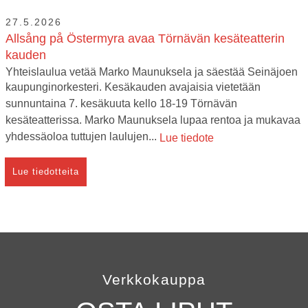
27.5.2026
Allsång på Östermyra avaa Törnävän kesäteatterin
kauden
Yhteislaulua vetää Marko Maunuksela ja säestää Seinäjoen
kaupunginorkesteri. Kesäkauden avajaisia vietetään
sunnuntaina 7. kesäkuuta kello 18-19 Törnävän
kesäteatterissa. Marko Maunuksela lupaa rentoa ja mukavaa
yhdessäoloa tuttujen laulujen...
Lue tiedote
Lue tiedotteita
Verkkokauppa