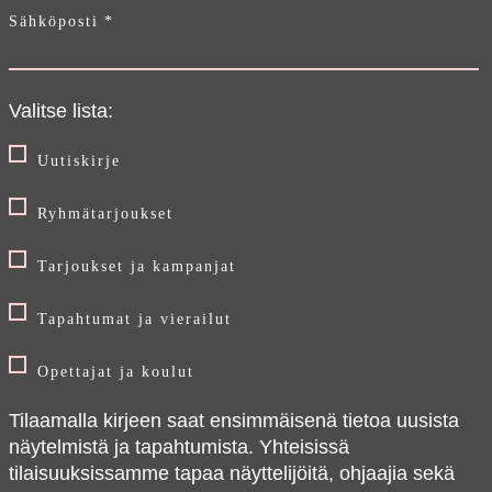
Sähköposti
*
Valitse lista:
Uutiskirje
Ryhmätarjoukset
Tarjoukset ja kampanjat
Tapahtumat ja vierailut
Opettajat ja koulut
OHJ
Tilaamalla kirjeen saat ensimmäisenä tietoa uusista
näytelmistä ja tapahtumista. Yhteisissä
AI
tilaisuuksissamme tapaa näyttelijöitä, ohjaajia sekä
RY