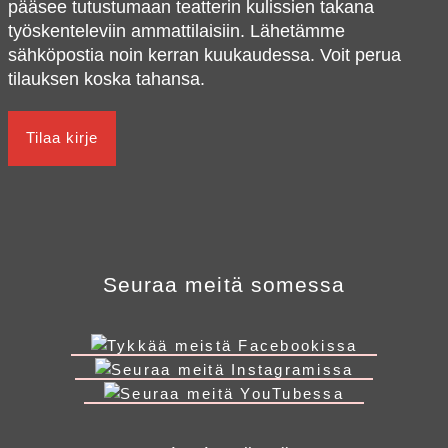
pääsee tutustumaan teatterin kulissien takana
työskenteleviin ammattilaisiin. Lähetämme
PA
sähköpostia noin kerran kuukaudessa. Voit perua
T
tilauksen koska tahansa.
KES
Y
Tiedott
Tiet
Seuraa meitä somessa