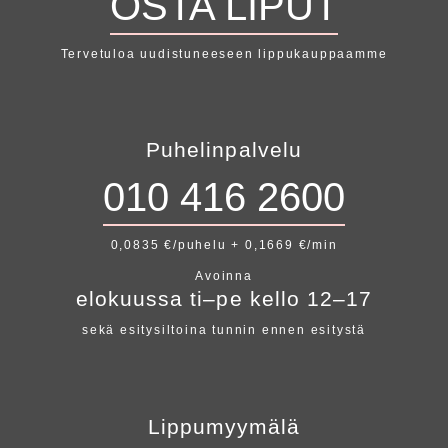
OSTA LIPUT
Tervetuloa uudistuneeseen lippukauppaamme
Puhelinpalvelu
010 416 2600
0,0835 €/puhelu + 0,1669 €/min
Avoinna
elokuussa ti–pe kello 12–17
sekä esitysiltoina tunnin ennen esitystä
Lippumyymälä