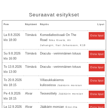
Seuraavat esitykset
Pvm
Näyttämö
Näytös
Liput
La 8.8.2026
Törnävä
Komediafestivaali On The
Osta liput
18:00
Road
Niko Kivelä, Ali
Jahangiri, Ilari Johansson, K18
Su 9.8.2026
Törnävä
Dracula - verimmäinen totuus
Osta liput
16:00
To 13.8.2026
Törnävä
Dracula - verimmäinen totuus
Osta liput
13:00
To 20.8.2026
Villasukkakierros
Osta liput
18:15
kulisseissa
Jääkärin morsian
Pe 4.9.2026
Alvar
Teosesittely
Jääkärin morsian
Osta liput
18:15
La 12.9.2026
Alvar
Jääkärin morsian
Ensi-ilta
Osta liput