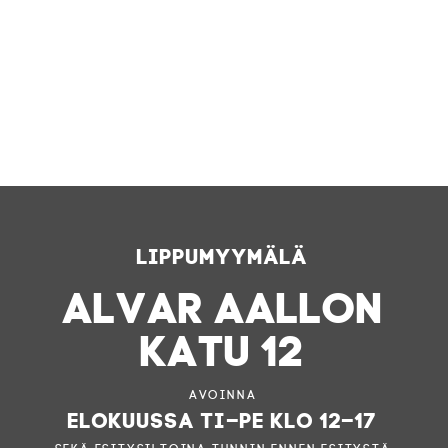
Lippumyymälä
ALVAR AALLON
KATU 12
Avoinna
elokuussa ti–pe klo 12–17