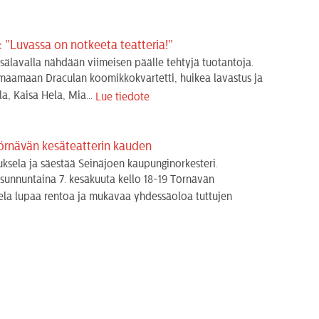
”Luvassa on notkeeta teatteria!”
sälavalla nähdään viimeisen päälle tehtyjä tuotantoja.
rmaamaan Draculan koomikkokvartetti, huikea lavastus ja
a, Kaisa Hela, Mia...
Lue tiedote
örnävän kesäteatterin kauden
sela ja säestää Seinäjoen kaupunginorkesteri.
sunnuntaina 7. kesäkuuta kello 18-19 Törnävän
ela lupaa rentoa ja mukavaa yhdessäoloa tuttujen