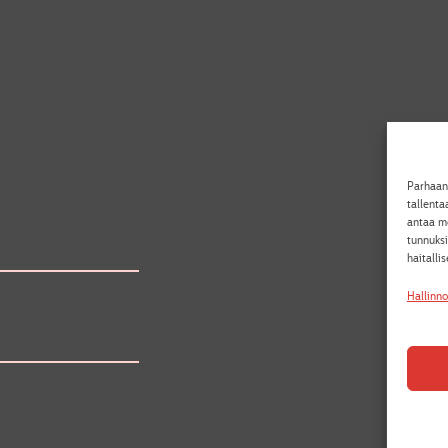
Seur
Parhaan
tallent
antaa me
tunnuksi
haitalli
Hallinno