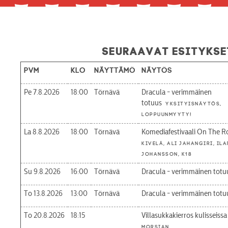
Seuraavat esitykse
Pvm
Klo
Näyttämö
Näytös
Pe 7.8.2026
18:00
Törnävä
Dracula - verimmäinen
totuus
Yksityisnäytös,
loppuunmyyty!
La 8.8.2026
18:00
Törnävä
Komediafestivaali On The R
Kivelä, Ali Jahangiri, Ila
Johansson, K18
Su 9.8.2026
16:00
Törnävä
Dracula - verimmäinen totu
To 13.8.2026
13:00
Törnävä
Dracula - verimmäinen totu
To 20.8.2026
18:15
Villasukkakierros kulisseissa
morsian