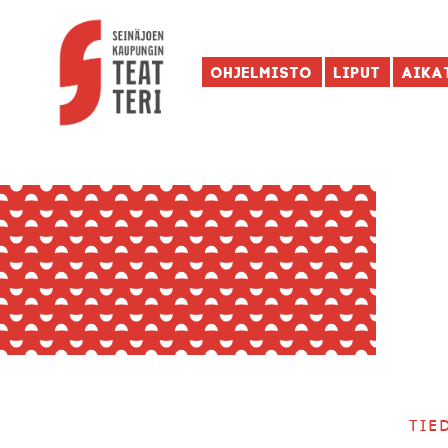
Ohjelmisto
Liput
Aika
Tie