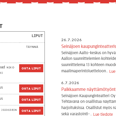
t
Liput
26.7.2026
Seinäjoen kaupunginteatter
Täynnä
Seinäjoen Aalto-keskus on hyvä
Aallon suunnittelemien kohteide
suunnittelema 13 kohteen muod
oad
Niko
Osta liput
maailmaperintöluetteloon...
Lue
ri
6.7.2026
us
Osta liput
Palkkaamme näyttämötyönte
Seinäjoen Kaupunginteatteri Oy
us
Osta liput
Tehtävänä on osallistua näyttäm
harjoituksissa. Osallistut myös n
Jääkärin
Osta liput
sekä varastointi-...
Lue tiedote