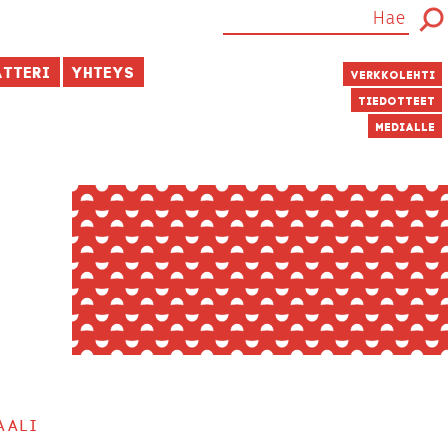
atteri
Yhteys
Verkkolehti
Tiedotteet
Medialle
aali