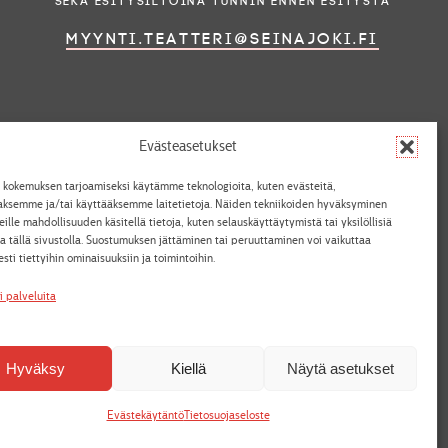
sekä esitysiltoina tunnin ennen esitystä
myynti.teatteri@seinajoki.fi
Evästeasetukset
aa meitä somessa
 kokemuksen tarjoamiseksi käytämme teknologioita, kuten evästeitä,
aaksemme ja/tai käyttääksemme laitetietoja. Näiden tekniikoiden hyväksyminen
ille mahdollisuuden käsitellä tietoja, kuten selauskäyttäytymistä tai yksilöllisiä
a tällä sivustolla. Suostumuksen jättäminen tai peruuttaminen voi vaikuttaa
sesti tiettyihin ominaisuuksiin ja toimintoihin.
i palveluita
Yhteistyössä
Hyväksy
Kiellä
Näytä asetukset
Evästekäytäntö
Tietosuojaseloste