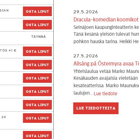
sian
Osta liput
29.5.2026
Dracula-komedian koomikot: 
a
Osta liput
Seinäjoen kaupunginteatterin ke
Tänä kesänä yleisön tulevat hu
Täynnä
pöhkön hauska tarina. Heikki Hel
tös 41 €
Osta liput
27.5.2026
Allsång på Östermyra avaa T
Osta liput
Yhteislaulua vetää Marko Maunuk
Kesäkauden avajaisia vietetään 
Osta liput
kesäteatterissa. Marko Maunuks
Osta liput
laulujen...
Lue tiedote
Osta liput
Lue tiedotteita
39
Osta liput
Osta liput