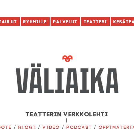
taulut
Ryhmille
Palvelut
Teatteri
Kesäte
Teatterin verkkolehti
|
dote
/
Blogi
/
Video
/
Podcast
/
Oppimateri