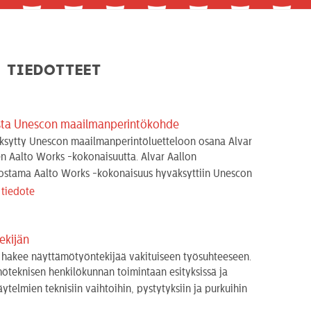
Tiedotteet
ista Unescon maailmanperintökohde
ksytty Unescon maailmanperintöluetteloon osana Alvar
n Aalto Works -kokonaisuutta. Alvar Aallon
ostama Aalto Works -kokonaisuus hyväksyttiin Unescon
 tiedote
kijän
 hakee näyttämötyöntekijää vakituiseen työsuhteeseen.
öteknisen henkilökunnan toimintaan esityksissä ja
äytelmien teknisiin vaihtoihin, pystytyksiin ja purkuihin