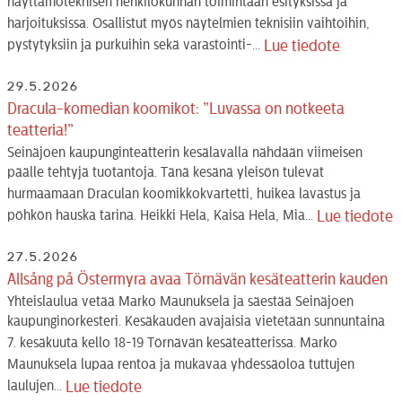
näyttämöteknisen henkilökunnan toimintaan esityksissä ja
harjoituksissa. Osallistut myös näytelmien teknisiin vaihtoihin,
pystytyksiin ja purkuihin sekä varastointi-...
Lue tiedote
29.5.2026
Dracula-komedian koomikot: ”Luvassa on notkeeta
teatteria!”
Seinäjoen kaupunginteatterin kesälavalla nähdään viimeisen
päälle tehtyjä tuotantoja. Tänä kesänä yleisön tulevat
hurmaamaan Draculan koomikkokvartetti, huikea lavastus ja
pöhkön hauska tarina. Heikki Hela, Kaisa Hela, Mia...
Lue tiedote
27.5.2026
Allsång på Östermyra avaa Törnävän kesäteatterin kauden
Yhteislaulua vetää Marko Maunuksela ja säestää Seinäjoen
kaupunginorkesteri. Kesäkauden avajaisia vietetään sunnuntaina
7. kesäkuuta kello 18-19 Törnävän kesäteatterissa. Marko
Maunuksela lupaa rentoa ja mukavaa yhdessäoloa tuttujen
laulujen...
Lue tiedote