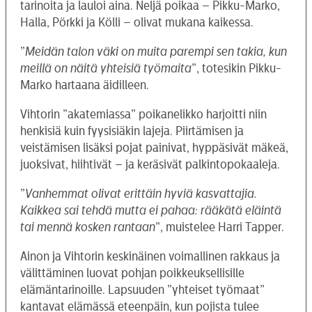
tarinoita ja lauloi aina. Neljä poikaa – Pikku-Marko,
Halla, Pörkki ja Kölli – olivat mukana kaikessa.
”
Meidän talon väki on muita parempi sen takia, kun
meillä on näitä yhteisiä työmaita
”, totesikin Pikku-
Marko hartaana äidilleen.
Vihtorin ”akatemiassa” poikanelikko harjoitti niin
henkisiä kuin fyysisiäkin lajeja. Piirtämisen ja
veistämisen lisäksi pojat painivat, hyppäsivät mäkeä,
juoksivat, hiihtivät – ja keräsivät palkintopokaaleja.
”
Vanhemmat olivat erittäin hyviä kasvattajia.
Kaikkea sai tehdä mutta ei pahaa: rääkätä eläintä
tai mennä kosken rantaan
”, muistelee Harri Tapper.
Ainon ja Vihtorin keskinäinen voimallinen rakkaus ja
välittäminen luovat pohjan poikkeuksellisille
elämäntarinoille. Lapsuuden ”yhteiset työmaat”
kantavat elämässä eteenpäin, kun pojista tulee