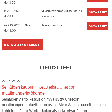
13:00
Ti 29.9.2026
Villasukkakierros kulisseissa
39
Osta liput
18:15
askelta
Pe 2.10.2026
Alvar
Jääkärin morsian
Osta liput
18:00
Katso aikataulut
Tiedotteet
26.7.2026
Seinäjoen kaupunginteatterista Unescon
maailmanperintökohde
Seinäjoen Aalto-keskus on hyväksytty Unescon
maailmanperintöluetteloon osana Alvar Aallon suunnittelemien
kohteiden Aalto Works -kokonaisuutta. Alvar Aallon