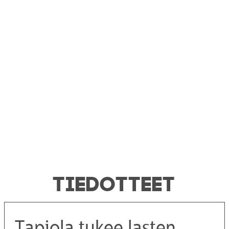
TIEDOTTEET
Tapiola tukee lasten