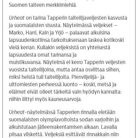
Suomen taiteen merkkimiehiä.
Urheat
on tarina Tapperin taiteilijaveljesten kasvusta
ja suomalaisten sisusta. Näytelmässä veljekset –
Marko, Harri, Kain ja Yrjö – palaavat aikuisina
lapsuudenkotiinsa tarkoituksenaan laskea kotikoski
vielä kerran. Kullakin veljeksistä on yhteisestä
lapsuudesta omat tarinansa ja
muistikuvansa. Näytelmä ei kerro Tapperin veljesten
vuosista taiteilijoina, mutta antaa osviittaa siihen,
miksi heistä tuli taiteilijoita. Pienviljelijä- ja
uittomiesten perheessä luonto – koski, metsä ja
eläimet eivät olleet tärkeitä vain hyödyn kannalta:
niihin liittyi myös kauneusarvoja.
Urheat
-näytelmässä Tapperien rinnalla eletään
suomalaisten olympiavoitoista sodan varjoihin ja
aikuistutaan jälleenrakentamisen aikaan. Lavalla
piisaa vilskettä. Veljeksiä esittävät rinnakkain niin