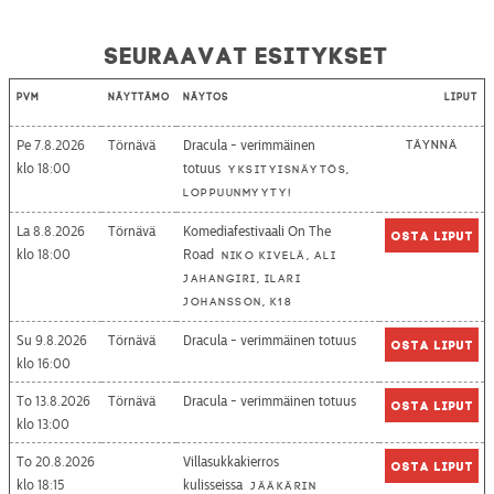
Seuraavat esitykset
Pvm
Näyttämö
Näytös
Liput
Pe 7.8.2026
Törnävä
Dracula - verimmäinen
Täynnä
18:00
totuus
Yksityisnäytös,
loppuunmyyty!
La 8.8.2026
Törnävä
Komediafestivaali On The
Osta liput
18:00
Road
Niko Kivelä, Ali
Jahangiri, Ilari
Johansson, K18
Su 9.8.2026
Törnävä
Dracula - verimmäinen totuus
Osta liput
16:00
To 13.8.2026
Törnävä
Dracula - verimmäinen totuus
Osta liput
13:00
To 20.8.2026
Villasukkakierros
Osta liput
18:15
kulisseissa
Jääkärin