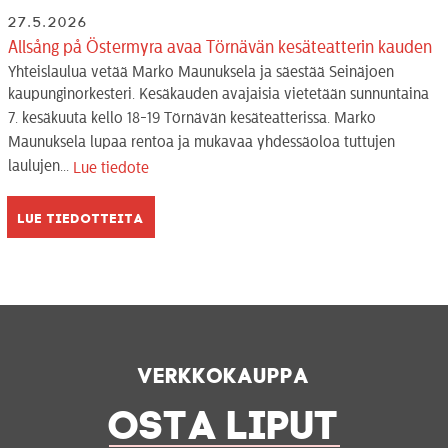
27.5.2026
Allsång på Östermyra avaa Törnävän kesäteatterin kauden
Yhteislaulua vetää Marko Maunuksela ja säestää Seinäjoen
kaupunginorkesteri. Kesäkauden avajaisia vietetään sunnuntaina
7. kesäkuuta kello 18-19 Törnävän kesäteatterissa. Marko
Maunuksela lupaa rentoa ja mukavaa yhdessäoloa tuttujen
laulujen...
Lue tiedote
Lue tiedotteita
Verkkokauppa
OSTA LIPUT