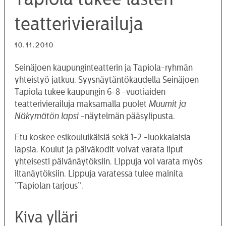
teatterivierailuja
10.11.2010
Seinäjoen kaupunginteatterin ja Tapiola-ryhmän
yhteistyö jatkuu. Syysnäytäntökaudella Seinäjoen
Tapiola tukee kaupungin 6-8 -vuotiaiden
teatterivierailuja maksamalla puolet
Muumit ja
Näkymätön lapsi
-näytelmän pääsylipusta.
Etu koskee esikouluikäisiä sekä 1-2 -luokkalaisia
lapsia. Koulut ja päiväkodit voivat varata liput
yhteisesti päivänäytöksiin. Lippuja voi varata myös
iltanäytöksiin. Lippuja varatessa tulee mainita
”Tapiolan tarjous”.
Kiva ylläri