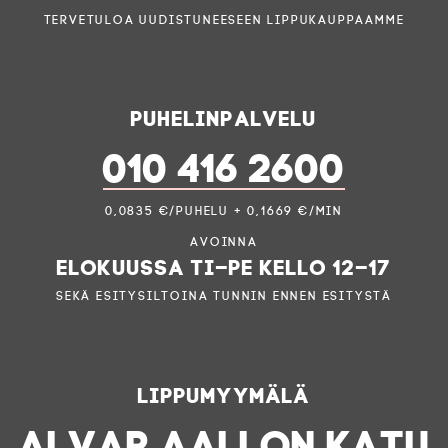
Tervetuloa uudistuneeseen lippukauppaamme
Puhelinpalvelu
010 416 2600
0,0835 €/puhelu + 0,1669 €/min
Avoinna
elokuussa ti–pe kello 12–17
sekä esitysiltoina tunnin ennen esitystä
Lippumyymälä
ALVAR AALLON KATU