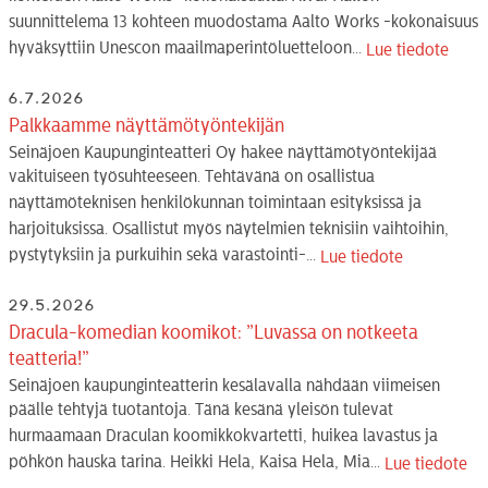
suunnittelema 13 kohteen muodostama Aalto Works -kokonaisuus
hyväksyttiin Unescon maailmaperintöluetteloon...
Lue tiedote
6.7.2026
Palkkaamme näyttämötyöntekijän
Seinäjoen Kaupunginteatteri Oy hakee näyttämötyöntekijää
vakituiseen työsuhteeseen. Tehtävänä on osallistua
näyttämöteknisen henkilökunnan toimintaan esityksissä ja
harjoituksissa. Osallistut myös näytelmien teknisiin vaihtoihin,
pystytyksiin ja purkuihin sekä varastointi-...
Lue tiedote
29.5.2026
Dracula-komedian koomikot: ”Luvassa on notkeeta
teatteria!”
Seinäjoen kaupunginteatterin kesälavalla nähdään viimeisen
päälle tehtyjä tuotantoja. Tänä kesänä yleisön tulevat
hurmaamaan Draculan koomikkokvartetti, huikea lavastus ja
pöhkön hauska tarina. Heikki Hela, Kaisa Hela, Mia...
Lue tiedote