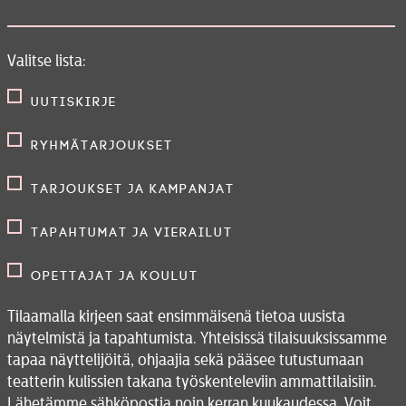
Valitse lista:
Uutiskirje
Ryhmätarjoukset
Tarjoukset ja kampanjat
Tapahtumat ja vierailut
Opettajat ja koulut
Tilaamalla kirjeen saat ensimmäisenä tietoa uusista
näytelmistä ja tapahtumista. Yhteisissä tilaisuuksissamme
tapaa näyttelijöitä, ohjaajia sekä pääsee tutustumaan
teatterin kulissien takana työskenteleviin ammattilaisiin.
Lähetämme sähköpostia noin kerran kuukaudessa. Voit