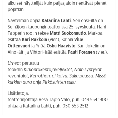
aikuiset näyttelijät kuin paljasjaloin rientävät pienet
pojatkin.
Näytelmän ohjaa
Katariina Lahti
. Sen ensi-ilta on
Seinäjoen kaupunginteatterissa 25. syyskuuta. Harri
Tapperin roolin tekee
Matti Suokonautio
. Markoa
esittää
Kari Rakkola
(vier.), Kainia
Ville
Orttenvuori
ja Yrjöä
Osku Haavisto
. Sari Jokelin on
Aino-äiti ja Vihtori-isää esittää
Pauli Poranen
(vier.).
Urheat
perustuu
teoksiin
Kirkonrakentajaveljekset
,
Näin syntyvät
revontulet
,
Kerrothan, oi koivu
,
Suku puussa
,
Missä
kurkien aura on
ja
Pitkäsuisten suku
.
Lisätietoja:
teatterinjohtaja Vesa Tapio Valo, puh. 044 554 1900
ohjaaja Katariina Lahti, puh. 050 553 2512