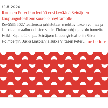
13.5.2026
Ikoninen Peter Pan lentää ensi keväänä Seinäjoen
kaupunginteatterin suurelle näyttämölle
Keväällä 2027 teatterissa juhlistetaan mielikuvituksen voimaa ja
katsotaan maailmaa lasten silmin. Elokuvaohjaajanakin tunnettu
Heikki Kujanpää ohjaa Seinäjoen kaupunginteatteriin Ritva
Holmbergin, Jukka Linkolan ja Jukka Virtasen Peter...
Lue tiedote