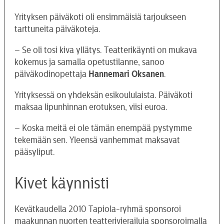
Yrityksen päiväkoti oli ensimmäisiä tarjoukseen
tarttuneita päiväkoteja.
– Se oli tosi kiva yllätys. Teatterikäynti on mukava
kokemus ja samalla opetustilanne, sanoo
päiväkodinopettaja
Hannemari Oksanen
.
Yrityksessä on yhdeksän esikoululaista. Päiväkoti
maksaa lipunhinnan erotuksen, viisi euroa.
– Koska meitä ei ole tämän enempää pystymme
tekemään sen. Yleensä vanhemmat maksavat
pääsyliput.
Kivet käynnisti
Kevätkaudella 2010 Tapiola-ryhmä sponsoroi
maakunnan nuorten teatterivierailuja sponsoroimalla