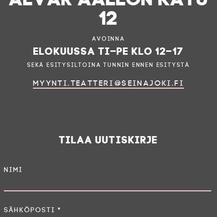
12
Avoinna
elokuussa ti–pe klo 12–17
sekä esitysiltoina tunnin ennen esitystä
myynti.teatteri@seinajoki.fi
Tilaa uutiskirje
Nimi
Sähköposti
*