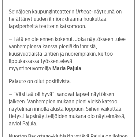
Seinäjoen kaupunginteatterin
Urheat
-näytelmä on
herättänyt uuden ilmiön: draama houkuttaa
lapsiperheitä teatterin katsomoon.
– Tätä en ole ennen kokenut. Joka näytökseen tulee
vanhempiensa kanssa pieniäkin ihmisiä,
kuusivuotiaista lähtien ja nuorempiakin, kertoo
lippukassassa työskentelevä
myyntineuvottelija
Maria Pajula
.
Palaute on ollut positiivista.
– ”Vitsi tää oli hyvä”, sanovat lapset näytöksen
jälkeen. Vanhempien mukaan pieni yleisö katsoo
näytelmän innolla alusta loppuun. Siihen vaikuttaa
tietysti lapsinäyttelijöiden mukana olo näytelmässä,
arvioi Pajula.
Nuorten Backstage-klubiakin vetävä Pajula on iloinen