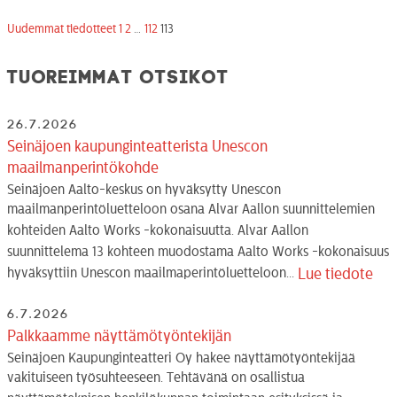
Uudemmat tiedotteet
1
2
…
112
113
Tuoreimmat otsikot
26.7.2026
Seinäjoen kaupunginteatterista Unescon
maailmanperintökohde
Seinäjoen Aalto-keskus on hyväksytty Unescon
maailmanperintöluetteloon osana Alvar Aallon suunnittelemien
kohteiden Aalto Works -kokonaisuutta. Alvar Aallon
suunnittelema 13 kohteen muodostama Aalto Works -kokonaisuus
hyväksyttiin Unescon maailmaperintöluetteloon...
Lue tiedote
6.7.2026
Palkkaamme näyttämötyöntekijän
Seinäjoen Kaupunginteatteri Oy hakee näyttämötyöntekijää
vakituiseen työsuhteeseen. Tehtävänä on osallistua