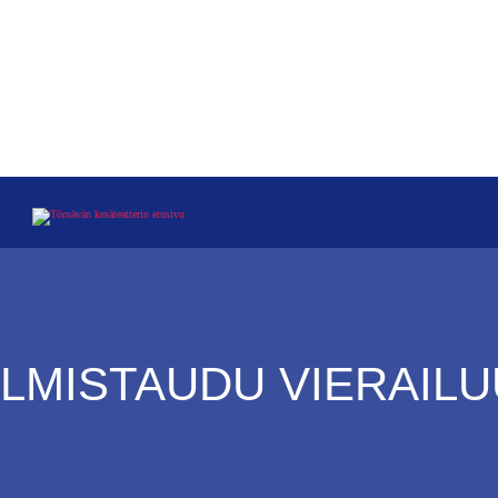
RYHMILLE
KESÄKAHVILA LAITURI
VALMISTAUDU VIERAILUUN
LMISTAUDU VIERAIL