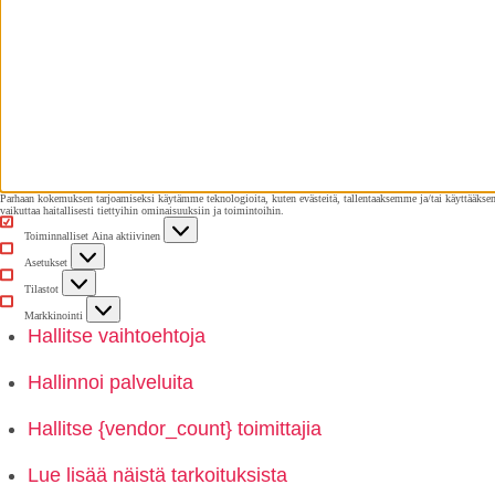
Parhaan kokemuksen tarjoamiseksi käytämme teknologioita, kuten evästeitä, tallentaaksemme ja/tai käyttääksemm
vaikuttaa haitallisesti tiettyihin ominaisuuksiin ja toimintoihin.
Toiminnalliset
Toiminnalliset
Aina aktiivinen
Asetukset
Asetukset
Tilastot
Tilastot
Markkinointi
Markkinointi
Hallitse vaihtoehtoja
Hallinnoi palveluita
Hallitse {vendor_count} toimittajia
Lue lisää näistä tarkoituksista