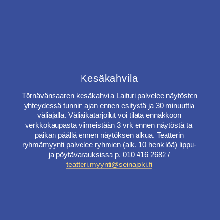
Kesäkahvila
Törnävänsaaren kesäkahvila Laituri palvelee näytösten
yhteydessä tunnin ajan ennen esitystä ja 30 minuuttia
väliajalla. Väliaikatarjoilut voi tilata ennakkoon
verkkokaupasta viimeistään 3 vrk ennen näytöstä tai
paikan päällä ennen näytöksen alkua. Teatterin
ryhmämyynti palvelee ryhmien (alk. 10 henkilöä) lippu-
ja pöytävarauksissa p. 010 416 2682 /
teatteri.myynti@seinajoki.fi