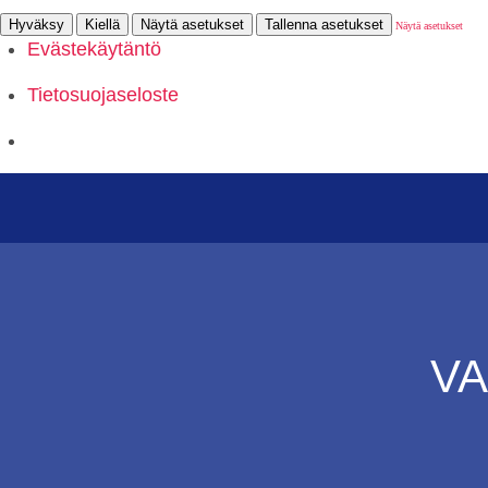
Hyväksy
Kiellä
Näytä asetukset
Tallenna asetukset
Näytä asetukset
Evästekäytäntö
Tietosuojaseloste
VA