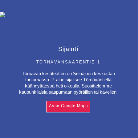
Sijainti
TÖRNÄVÄNSAARENTIE 1
Törnävän kesäteatteri on Seinäjoen keskustan
tuntumassa. P-alue sijaitsee Törnäväntieltä
käännyttäessä heti oikealla. Suosittelemme
kaupunkilaisia saapumaan pyöräillen tai kävellen.
Avaa Google Maps