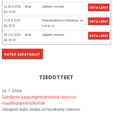
La 26.9.2026
Alvar
Jääkärin morsian
Osta liput
13:00
Ti 29.9.2026
Villasukkakierros kulisseissa
39
Osta liput
18:15
askelta
Pe 2.10.2026
Alvar
Jääkärin morsian
Osta liput
18:00
Katso aikataulut
Tiedotteet
26.7.2026
Seinäjoen kaupunginteatterista Unescon
maailmanperintökohde
Seinäjoen Aalto-keskus on hyväksytty Unescon