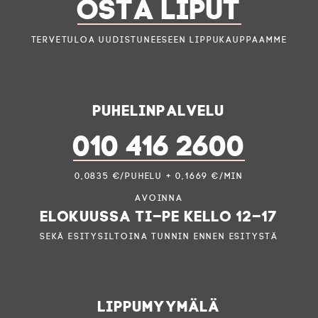
OSTA LIPUT
Tervetuloa uudistuneeseen lippukauppaamme
Puhelinpalvelu
010 416 2600
0,0835 €/puhelu + 0,1669 €/min
Avoinna
elokuussa ti–pe kello 12–17
sekä esitysiltoina tunnin ennen esitystä
Lippumyymälä