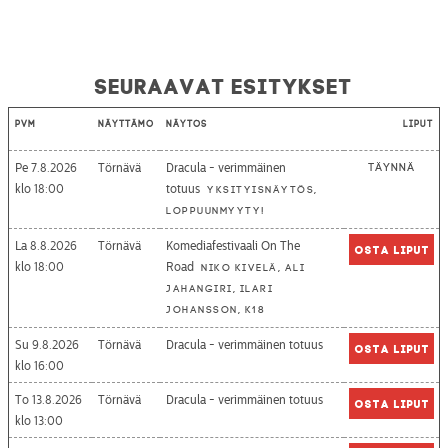
Seuraavat esitykset
Pvm
Näyttämö
Näytös
Liput
Pe 7.8.2026
Törnävä
Dracula - verimmäinen
Täynnä
18:00
totuus
Yksityisnäytös,
loppuunmyyty!
La 8.8.2026
Törnävä
Komediafestivaali On The
Osta liput
18:00
Road
Niko Kivelä, Ali
Jahangiri, Ilari
Johansson, K18
Su 9.8.2026
Törnävä
Dracula - verimmäinen totuus
Osta liput
16:00
To 13.8.2026
Törnävä
Dracula - verimmäinen totuus
Osta liput
13:00