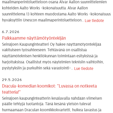
maailmanperintöluetteloon osana Alvar Aallon suunnittelemien
kohteiden Aalto Works -kokonaisuutta. Alvar Aallon
suunnittelema 13 kohteen muodostama Aalto Works -kokonaisuus
hyväksyttiin Unescon maailmaperintöluetteloon...
Lue tiedote
6.7.2026
Palkkaamme näyttämötyöntekijän
Seinäjoen Kaupunginteatteri Oy hakee näyttämötyöntekijää
vakituiseen työsuhteeseen. Tehtävänä on osallistua
näyttämöteknisen henkilökunnan toimintaan esityksissä ja
harjoituksissa. Osallistut myös näytelmien teknisiin vaihtoihin,
pystytyksiin ja purkuihin sekä varastointi-...
Lue tiedote
29.5.2026
Dracula-komedian koomikot: ”Luvassa on notkeeta
teatteria!”
Seinäjoen kaupunginteatterin kesälavalla nähdään viimeisen
päälle tehtyjä tuotantoja. Tänä kesänä yleisön tulevat
hurmaamaan Draculan koomikkokvartetti, huikea lavastus ja