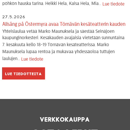
pöhkön hauska tarina. Heikki Hela, Kaisa Hela, Mia...
Lue tiedote
27.5.2026
Allsång på Östermyra avaa Törnävän kesäteatterin kauden
Yhteislaulua vetää Marko Maunuksela ja säestää Seinäjoen
kaupunginorkesteri. Kesäkauden avajaisia vietetään sunnuntaina
7. kesäkuuta kello 18-19 Törnävän kesäteatterissa. Marko
Maunuksela lupaa rentoa ja mukavaa yhdessäoloa tuttujen
laulujen...
Lue tiedote
Lue tiedotteita
Verkkokauppa