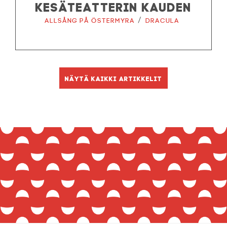
KESÄTEATTERIN KAUDEN
/
Allsång på Östermyra
Dracula
Näytä kaikki artikkelit