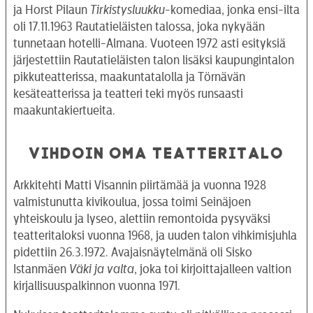
ja Horst Pilaun
Tirkistysluukku
-komediaa, jonka ensi-ilta
oli 17.11.1963 Rautatieläisten talossa, joka nykyään
tunnetaan hotelli-Almana. Vuoteen 1972 asti esityksiä
järjestettiin Rautatieläisten talon lisäksi kaupungintalon
pikkuteatterissa, maakuntatalolla ja Törnävän
kesäteatterissa ja teatteri teki myös runsaasti
maakuntakiertueita.
VIHDOIN OMA TEATTERITALO
Arkkitehti Matti Visannin piirtämää ja vuonna 1928
valmistunutta kivikoulua, jossa toimi Seinäjoen
yhteiskoulu ja lyseo, alettiin remontoida pysyväksi
teatteritaloksi vuonna 1968, ja uuden talon vihkimisjuhla
pidettiin 26.3.1972. Avajaisnäytelmänä oli Sisko
Istanmäen
Väki ja valta
, joka toi kirjoittajalleen valtion
kirjallisuuspalkinnon vuonna 1971.