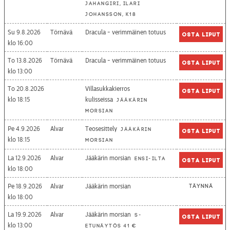
Jahangiri, Ilari
Johansson, K18
Su 9.8.2026
Törnävä
Dracula - verimmäinen totuus
Osta liput
16:00
To 13.8.2026
Törnävä
Dracula - verimmäinen totuus
Osta liput
13:00
To 20.8.2026
Villasukkakierros
Osta liput
18:15
kulisseissa
Jääkärin
morsian
Pe 4.9.2026
Alvar
Teosesittely
Jääkärin
Osta liput
18:15
morsian
La 12.9.2026
Alvar
Jääkärin morsian
Ensi-ilta
Osta liput
18:00
Pe 18.9.2026
Alvar
Jääkärin morsian
Täynnä
18:00
La 19.9.2026
Alvar
Jääkärin morsian
S-
Osta liput
13:00
etunäytös 41 €