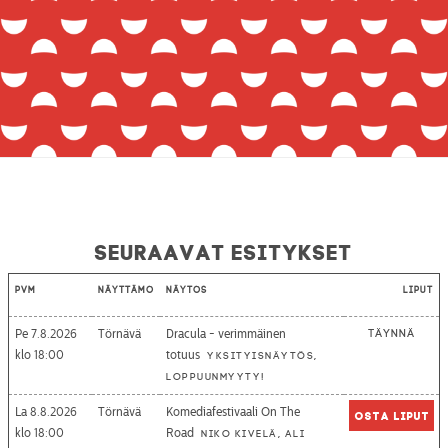
Seuraavat esitykset
Pvm
Näyttämö
Näytös
Liput
Pe 7.8.2026
Törnävä
Dracula - verimmäinen
Täynnä
18:00
totuus
Yksityisnäytös,
loppuunmyyty!
La 8.8.2026
Törnävä
Komediafestivaali On The
Osta liput
18:00
Road
Niko Kivelä, Ali