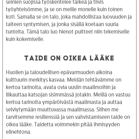
seinien suojissa työskentelee tärkeä ja tiivis
työyhteisömme, ja se on meille monelle kuin toinen
koti. Samalla se on talo, joka mahdollistaa luovuuden ja
taiteen syntymisen, ja jonka sisällä koetaan suuria
tunteita. Tämä talo luo hienot puitteet niin tekemiselle
kuin kokemiselle.
TAIDE ON OIKEA LÄÄKE
Huolien ja taloudellisen epävarmuuden aikoina
kulttuurin merkitys kasvaa. Meidän tehtävämme on
kertoa tarinoita, avata ovia uusiin maailmoihin ja
liikauttaa katsojan sisimmässä jotakin. Meillä on vastuu
kertoa tarinoita ympäröivästä maailmasta ja auttaa
selviytymään muuttuvassa maailmassa. Siihen me
tarvitsemme resilienssiä ja sen vahvistamiseen taide on
oikea lääke. Taidetta voimmekin pitää ihmisyyden
elinehtona.