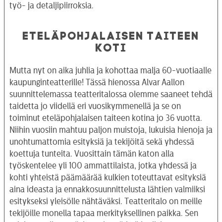
työ- ja detaljipiirroksia.
ETELÄPOHJALAISEN TAITEEN
KOTI
Mutta nyt on aika juhlia ja kohottaa malja 60-vuotiaalle
kaupunginteatterille! Tässä hienossa Alvar Aallon
suunnittelemassa teatteritalossa olemme saaneet tehdä
taidetta jo viidellä eri vuosikymmenellä ja se on
toiminut eteläpohjalaisen taiteen kotina jo 36 vuotta.
Niihin vuosiin mahtuu paljon muistoja, lukuisia hienoja ja
unohtumattomia esityksiä ja tekijöitä sekä yhdessä
koettuja tunteita. Vuosittain tämän katon alla
työskentelee yli 100 ammattilaista, jotka yhdessä ja
kohti yhteistä päämäärää kulkien toteuttavat esityksiä
aina ideasta ja ennakkosuunnittelusta lähtien valmiiksi
esitykseksi yleisölle nähtäväksi. Teatteritalo on meille
tekijöille monella tapaa merkityksellinen paikka. Sen