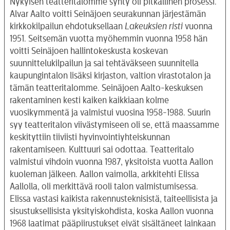
Nykyisen teatteritalomme synty oli pitkällinen prosessi.
Alvar Aalto voitti Seinäjoen seurakunnan järjestämän
kirkkokilpailun ehdotuksellaan
Lakeuksien risti
vuonna
1951. Seitsemän vuotta myöhemmin vuonna 1958 hän
voitti Seinäjoen hallintokeskusta koskevan
suunnittelukilpailun ja sai tehtäväkseen suunnitella
kaupungintalon lisäksi kirjaston, valtion virastotalon ja
tämän teatteritalomme. Seinäjoen Aalto-keskuksen
rakentaminen kesti kaiken kaikkiaan kolme
vuosikymmentä ja valmistui vuosina 1958-1988. Suurin
syy teatteritalon viivästymiseen oli se, että maassamme
keskityttiin tiiviisti hyvinvointiyhteiskunnan
rakentamiseen. Kulttuuri sai odottaa. Teatteritalo
valmistui vihdoin vuonna 1987, yksitoista vuotta Aallon
kuoleman jälkeen. Aallon vaimolla, arkkitehti Elissa
Aallolla, oli merkittävä rooli talon valmistumisessa.
Elissa vastasi kaikista rakennusteknisistä, taiteellisista ja
sisustuksellisista yksityiskohdista, koska Aallon vuonna
1968 laatimat pääpiirustukset eivät sisältäneet lainkaan