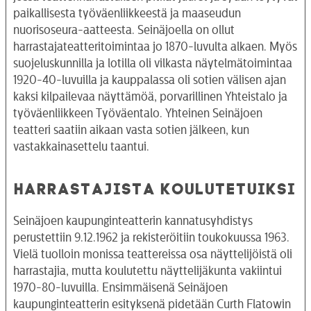
paikallisesta työväenliikkeestä ja maaseudun
nuorisoseura-aatteesta. Seinäjoella on ollut
harrastajateatteritoimintaa jo 1870-luvulta alkaen. Myös
suojeluskunnilla ja lotilla oli vilkasta näytelmätoimintaa
1920-40-luvuilla ja kauppalassa oli sotien välisen ajan
kaksi kilpailevaa näyttämöä, porvarillinen Yhteistalo ja
työväenliikkeen Työväentalo. Yhteinen Seinäjoen
teatteri saatiin aikaan vasta sotien jälkeen, kun
vastakkainasettelu taantui.
HARRASTAJISTA KOULUTETUIKSI
Seinäjoen kaupunginteatterin kannatusyhdistys
perustettiin 9.12.1962 ja rekisteröitiin toukokuussa 1963.
Vielä tuolloin monissa teattereissa osa näyttelijöistä oli
harrastajia, mutta koulutettu näyttelijäkunta vakiintui
1970-80-luvuilla. Ensimmäisenä Seinäjoen
kaupunginteatterin esityksenä pidetään Curth Flatowin