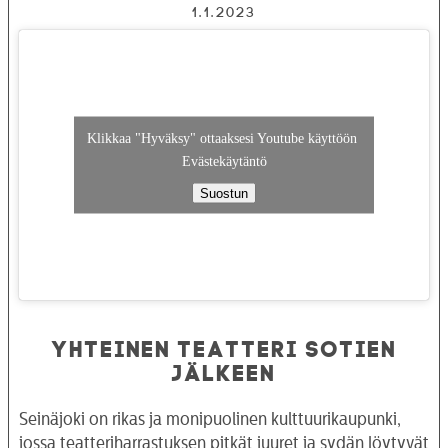
1.1.2023
Klikkaa "Hyväksy" ottaaksesi Youtube käyttöön
Evästekäytäntö
Suostun
YHTEINEN TEATTERI SOTIEN
JÄLKEEN
Seinäjoki on rikas ja monipuolinen kulttuurikaupunki,
jossa teatteriharrastuksen pitkät juuret ja sydän löytyvät