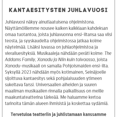
KANTAESITYSTEN JUHLAVUOSI
Juhlavuosi näkyy ainutlaatuisena ohjelmistona.
Näyttämöillemme nousee kaiken kaikkiaan kahdeksan
omaa tuotantoa, joista juhlavuonna ensi-iltansa saa viisi
teosta, ja syyskaudelta ohjelmistossa jatkaa kolme
näytelmää. Lisäksi luvassa on juhlaohjelmistoa ja
vierailuesityksiä. Musikaaleja nähdään peräti kolme:
The
Addams Family, Xanadu ja Niin kuin taivaassa
, joista
Xanadu
-musikaali on samalla Pohjoismaiden ensi-ilta.
Syksyllä 2023 nähdään myös kotimainen, Seinäjoelle
sijoittuva kantaesitys sekä pohjalaisuuden ytimeen
sukeltava farssi. Universaalien aiheiden ja suuren
maailman musikaalien rinnalla paikallisuus on meille
maakuntateatterina tärkeää. Me haluamme kertoa
tarinoita tämän alueen ihmisistä ja koskettaa sydämiä.
Tervetuloa teatteriin ja juhlistamaan kanssamme