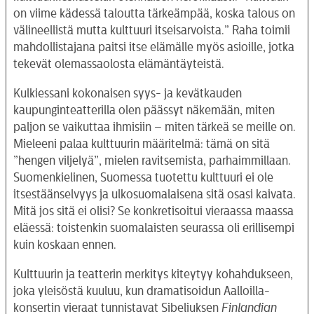
on viime kädessä taloutta tärkeämpää, koska talous on
välineellistä mutta kulttuuri itseisarvoista.” Raha toimii
mahdollistajana paitsi itse elämälle myös asioille, jotka
tekevät olemassaolosta elämäntäyteistä.
Kulkiessani kokonaisen syys- ja kevätkauden
kaupunginteatterilla olen päässyt näkemään, miten
paljon se vaikuttaa ihmisiin – miten tärkeä se meille on.
Mieleeni palaa kulttuurin määritelmä: tämä on sitä
”hengen viljelyä”, mielen ravitsemista, parhaimmillaan.
Suomenkielinen, Suomessa tuotettu kulttuuri ei ole
itsestäänselvyys ja ulkosuomalaisena sitä osasi kaivata.
Mitä jos sitä ei olisi? Se konkretisoitui vieraassa maassa
eläessä: toistenkin suomalaisten seurassa oli erillisempi
kuin koskaan ennen.
Kulttuurin ja teatterin merkitys kiteytyy kohahdukseen,
joka yleisöstä kuuluu, kun dramatisoidun Aalloilla-
konsertin vieraat tunnistavat Sibeliuksen
Finlandian