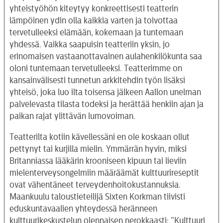
yhteistyöhön kiteytyy konkreettisesti teatterin
lämpöinen ydin olla kaikkia varten ja toivottaa
tervetulleeksi elämään, kokemaan ja tuntemaan
yhdessä. Vaikka saapuisin teatteriin yksin, jo
erinomaisen vastaanottavainen aulahenkilökunta saa
oloni tuntemaan tervetulleeksi. Teatterimme on
kansainvälisesti tunnetun arkkitehdin työn lisäksi
yhteisö, joka luo ilta toisensa jälkeen Aallon unelman
palvelevasta tilasta todeksi ja herättää henkiin ajan ja
paikan rajat ylittävän lumovoiman.
Teatterilta kotiin kävellessäni en ole koskaan ollut
pettynyt tai kurjilla mielin. Ymmärrän hyvin, miksi
Britanniassa lääkärin krooniseen kipuun tai lieviin
mielenterveysongelmiin määräämät kulttuurireseptit
ovat vähentäneet terveydenhoitokustannuksia.
Maankuulu taloustieteilijä Sixten Korkman tiivisti
eduskuntavaalien yhteydessä heränneen
kulttuurikeskustelun olennaisen nerokkaasti: ”Kulttuuri