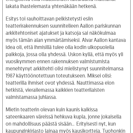
lakata ihastelemasta yhtenäkään hetkenä.
Esitys toi rauhoittavan pelkistetysti esiin
teatterirakennuksen suunnitelleen Aallon pariskunnan
arkkitehtoniset ajatukset ja katsoja sai näkökulmaa
myös tämän alan ymmärtämiseksi. Alvar Aallon kantava
idea oli, että ihmisillä tulee olla kodin ulkopuolella
paikkoja, jossa olla yhdessä. Uskon kyllä, että myös yli
vuosikymmen ennen rakennuksen valmistumista
menehtynyt arkkitehti olisi mielistynyt suunnitelmansa
1987 käyttöönotettuun toteutukseen. Miksei olisi:
teatterilla ihmiset
ovat
yhdessä. Nauttimassa elon
hetkistä, vierailemassa kaikkien teatterilaisten
valmistamassa juhlassa.
Mietin teatterin olevan kuin kaunis kaikissa
sateenkaaren väreissä hehkuva kupla, jonne jokaisella
on mahdollisuus päästä sisään… Erityisesti nyt, kun
kaupunginkirjasto lainaa myös kausikortteja. Tuohonkin