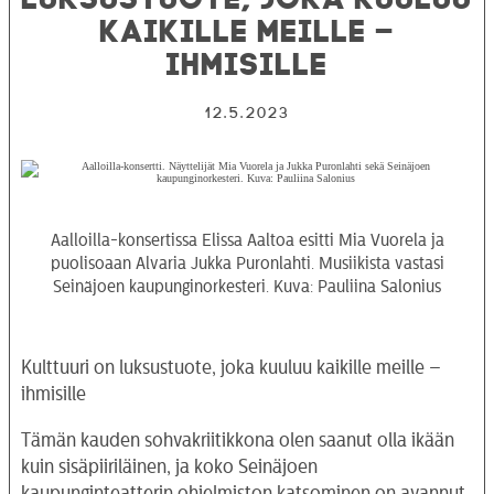
kaikille meille –
ihmisille
12.5.2023
Aalloilla-konsertissa Elissa Aaltoa esitti Mia Vuorela ja
puolisoaan Alvaria Jukka Puronlahti. Musiikista vastasi
Seinäjoen kaupunginorkesteri. Kuva: Pauliina Salonius
Kulttuuri on luksustuote, joka kuuluu kaikille meille –
ihmisille
Tämän kauden sohvakriitikkona olen saanut olla ikään
kuin sisäpiiriläinen, ja koko Seinäjoen
kaupunginteatterin ohjelmiston katsominen on avannut