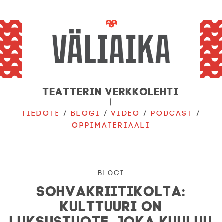
Teatterin verkkolehti
|
Tiedote
/
Blogi
/
Video
/
Podcast
/
Oppimateriaali
Blogi
Sohvakriitikolta:
Kulttuuri on
luksustuote, joka kuuluu