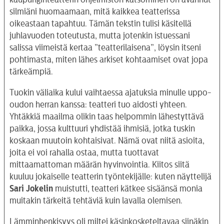
silmiäni huomaamaan, mitä kaikkea teatterissa
oikeastaan tapahtuu. Tämän tekstin tulisi käsitellä
juhlavuoden toteutusta, mutta jotenkin istuessani
salissa viimeistä kertaa ”teatterilaisena”, löysin itseni
pohtimasta, miten lähes arkiset kohtaamiset ovat jopa
tärkeämpiä.
Tuokin väliaika kului vaihtaessa ajatuksia minulle uppo-
oudon herran kanssa: teatteri tuo aidosti yhteen.
Yhtäkkiä maailma olikin taas helpommin lähestyttävä
paikka, jossa kulttuuri yhdistää ihmisiä, jotka tuskin
koskaan muutoin kohtaisivat. Nämä ovat niitä asioita,
joita ei voi rahalla ostaa, mutta tuottavat
mittaamattoman määrän hyvinvointia. Kiitos siitä
kuuluu jokaiselle teatterin työntekijälle: kuten näyttelijä
Sari Jokelin
muistutti, teatteri kätkee sisäänsä monia
muitakin tärkeitä tehtäviä kuin lavalla olemisen.
Lämminhenkisyys oli miltei käsinkosketeltavaa siinäkin