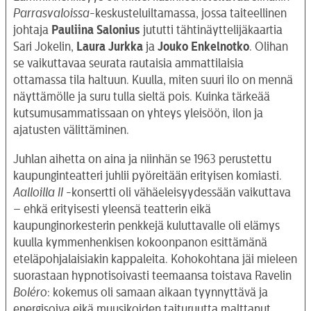
Parrasvaloissa
-keskusteluiltamassa, jossa taiteellinen
johtaja
Pauliina Salonius
jututti tähtinäyttelijäkaartia
Sari Jokelin,
Laura Jurkka
ja
Jouko Enkelnotko
. Olihan
se vaikuttavaa seurata rautaisia ammattilaisia
ottamassa tila haltuun. Kuulla, miten suuri ilo on mennä
näyttämölle ja suru tulla sieltä pois. Kuinka tärkeää
kutsumusammatissaan on yhteys yleisöön, ilon ja
ajatusten välittäminen.
Juhlan aihetta on aina ja niinhän se 1963 perustettu
kaupunginteatteri juhlii pyöreitään erityisen komiasti.
Aalloilla II
-konsertti oli vähäeleisyydessään vaikuttava
– ehkä erityisesti yleensä teatterin eikä
kaupunginorkesterin penkkejä kuluttavalle oli elämys
kuulla kymmenhenkisen kokoonpanon esittämänä
eteläpohjalaisiakin kappaleita. Kohokohtana jäi mieleen
suorastaan hypnotisoivasti teemaansa toistava Ravelin
Boléro
: kokemus oli samaan aikaan tyynnyttävä ja
energisoiva eikä muusikoiden taituruutta malttanut