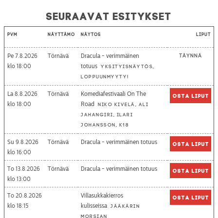
Seuraavat esitykset
Pvm
Näyttämö
Näytös
Liput
Pe 7.8.2026
Törnävä
Dracula - verimmäinen
Täynnä
18:00
totuus
Yksityisnäytös,
loppuunmyyty!
La 8.8.2026
Törnävä
Komediafestivaali On The
Osta liput
18:00
Road
Niko Kivelä, Ali
Jahangiri, Ilari
Johansson, K18
Su 9.8.2026
Törnävä
Dracula - verimmäinen totuus
Osta liput
16:00
To 13.8.2026
Törnävä
Dracula - verimmäinen totuus
Osta liput
13:00
To 20.8.2026
Villasukkakierros
Osta liput
18:15
kulisseissa
Jääkärin
morsian