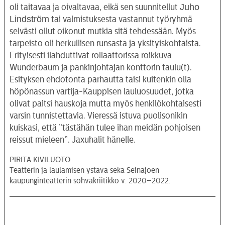
Juho
oli taitavaa ja oivaltavaa, eikä sen suunnitellut
Lindström
tai valmistuksesta vastannut työryhmä
selvästi ollut oikonut mutkia sitä tehdessään. Myös
tarpeisto oli herkullisen runsasta ja yksityiskohtaista.
Erityisesti ilahduttivat rollaattorissa roikkuva
Wunderbaum ja pankinjohtajan konttorin taulu(t).
Esityksen ehdotonta parhautta taisi kuitenkin olla
höpönassun vartija-Kauppisen lauluosuudet, jotka
olivat paitsi hauskoja mutta myös henkilökohtaisesti
varsin tunnistettavia. Vieressä istuva puolisonikin
kuiskasi, että ”tästähän tulee ihan meidän pohjoisen
reissut mieleen”. Jaxuhalit hänelle.
PIRITA KIVILUOTO
Teatterin ja laulamisen ystävä sekä Seinäjoen
kaupunginteatterin sohvakriitikko v. 2020–2022.