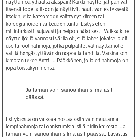
näyttämöä ylhäältä alaspäin! Kaikki näyttelijät panivat
itsensä todella likoon ja näyttivät nauttivan esityksestä
itsekin, eikä katsomoon välittynyt kiireen tai
koreografioiden vaikeuden tuntu. Esitys eteni
millintarkasti, sujuvasti ja helpon näköisesti. Vaikka kiire
näyttelijöillä varmasti välillä oli, sillä lähes jokaisella oli
useita roolihahmoja, jotka pulpahtelivat näyttämölle
välillä hengästyttävänkin nopealla tahdilla. Varsinaisen
kimaran tekee Antti LJ Pääkkönen, jolla eri hahmoja on
jopa toistakymmentä.
Ja tämän voin sanoa ihan silmälasit
päässä.
Esityksestä on vaikeaa nostaa esiin vain muutamia
Ja
lempihahmoja tai onnistumisia, sillä pidin kaikesta.
tämän voin sanoa ihan silmälasit päässä.
Lavastus