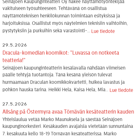
Seinäjoen Kaupunginteatteri Oy hakee näyttämötyöntekijää
vakituiseen työsuhteeseen. Tehtävänä on osallistua
näyttämöteknisen henkilökunnan toimintaan esityksissä ja
harjoituksissa. Osallistut myös näytelmien teknisiin vaihtoihin,
pystytyksiin ja purkuihin sekä varastointi-...
Lue tiedote
29.5.2026
Dracula-komedian koomikot: ”Luvassa on notkeeta
teatteria!”
Seinäjoen kaupunginteatterin kesälavalla nähdään viimeisen
päälle tehtyjä tuotantoja. Tänä kesänä yleisön tulevat
hurmaamaan Draculan koomikkokvartetti, huikea lavastus ja
pöhkön hauska tarina. Heikki Hela, Kaisa Hela, Mia...
Lue tiedote
27.5.2026
Allsång på Östermyra avaa Törnävän kesäteatterin kauden
Yhteislaulua vetää Marko Maunuksela ja säestää Seinäjoen
kaupunginorkesteri. Kesäkauden avajaisia vietetään sunnuntaina
7. kesäkuuta kello 18-19 Törnävän kesäteatterissa. Marko