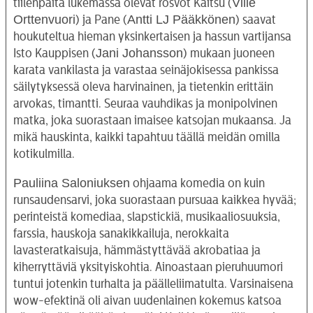
Ville
tiilenpäitä lukemassa olevat rosvot Kaitsu (
Orttenvuori
Antti LJ Pääkkönen
) ja Pane (
) saavat
houkuteltua hieman yksinkertaisen ja hassun vartijansa
Jani Johansson
Isto Kauppisen (
) mukaan juoneen
karata vankilasta ja varastaa seinäjokisessa pankissa
säilytyksessä oleva harvinainen, ja tietenkin erittäin
arvokas, timantti. Seuraa vauhdikas ja monipolvinen
matka, joka suorastaan imaisee katsojan mukaansa. Ja
mikä hauskinta, kaikki tapahtuu täällä meidän omilla
kotikulmilla.
Pauliina Saloniuksen
ohjaama komedia on kuin
runsaudensarvi, joka suorastaan pursuaa kaikkea hyvää;
perinteistä komediaa, slapstickiä, musikaaliosuuksia,
farssia, hauskoja sanakikkailuja, nerokkaita
lavasteratkaisuja, hämmästyttävää akrobatiaa ja
kiherryttäviä yksityiskohtia. Ainoastaan pieruhuumori
tuntui jotenkin turhalta ja päälleliimatulta. Varsinaisena
wow-efektinä oli aivan uudenlainen kokemus katsoa