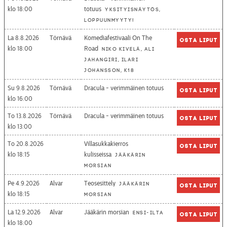
18:00
totuus
Yksityisnäytös,
loppuunmyyty!
La 8.8.2026
Törnävä
Komediafestivaali On The
Osta liput
18:00
Road
Niko Kivelä, Ali
Jahangiri, Ilari
Johansson, K18
Su 9.8.2026
Törnävä
Dracula - verimmäinen totuus
Osta liput
16:00
To 13.8.2026
Törnävä
Dracula - verimmäinen totuus
Osta liput
13:00
To 20.8.2026
Villasukkakierros
Osta liput
18:15
kulisseissa
Jääkärin
morsian
Pe 4.9.2026
Alvar
Teosesittely
Jääkärin
Osta liput
18:15
morsian
La 12.9.2026
Alvar
Jääkärin morsian
Ensi-ilta
Osta liput
18:00