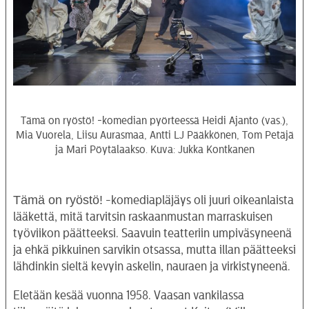
Tämä on ryöstö! -komedian pyörteessä Heidi Ajanto (vas.),
Mia Vuorela, Liisu Aurasmaa, Antti LJ Pääkkönen, Tom Petäjä
ja Mari Pöytälaakso. Kuva: Jukka Kontkanen
Tämä on ryöstö!
-komediapläjäys oli juuri oikeanlaista
lääkettä, mitä tarvitsin raskaanmustan marraskuisen
työviikon päätteeksi. Saavuin teatteriin umpiväsyneenä
ja ehkä pikkuinen sarvikin otsassa, mutta illan päätteeksi
lähdinkin sieltä kevyin askelin, nauraen ja virkistyneenä.
Eletään kesää vuonna 1958. Vaasan vankilassa