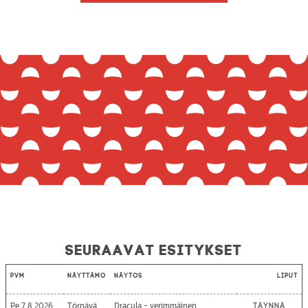
Seuraavat esitykset
Pvm
Näyttämö
Näytös
Liput
Pe 7.8.2026
Törnävä
Dracula - verimmäinen
Täynnä