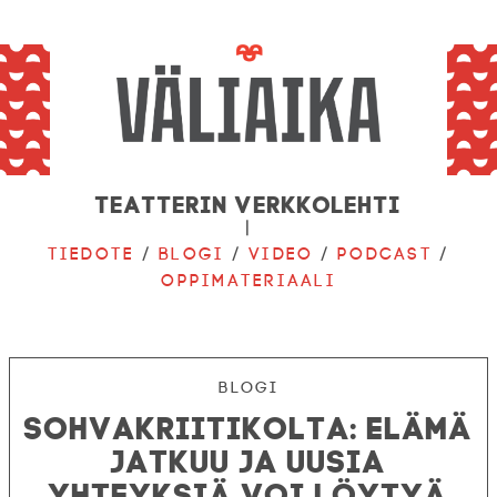
Teatterin verkkolehti
|
Tiedote
/
Blogi
/
Video
/
Podcast
/
Oppimateriaali
Blogi
Sohvakriitikolta: Elämä
jatkuu ja uusia
yhteyksiä voi löytyä