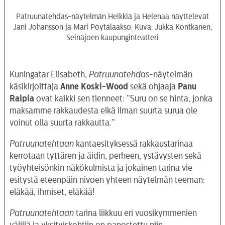
Patruunatehdas-näytelmän Heikkiä ja Helenaa näyttelevät
Jani Johansson ja Mari Pöytälaakso. Kuva: Jukka Kontkanen,
Seinäjoen kaupunginteatteri
Kuningatar Elisabeth,
Patruunatehdas
-näytelmän
käsikirjoittaja
Anne Koski-Wood
sekä ohjaaja
Panu
Raipia
ovat kaikki sen tienneet: ”Suru on se hinta, jonka
maksamme rakkaudesta eikä ilman suurta surua ole
voinut olla suurta rakkautta.”
Patruunatehtaan
kantaesityksessä rakkaustarinaa
kerrotaan tyttären ja äidin, perheen, ystävysten sekä
työyhteisönkin näkökulmista ja jokainen tarina vie
esitystä eteenpäin nivoen yhteen näytelmän teeman:
eläkää, ihmiset, eläkää!
Patruunatehtaan
tarina liikkuu eri vuosikymmenien