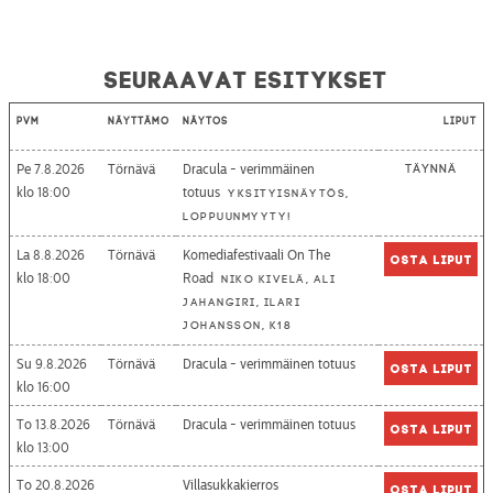
Seuraavat esitykset
Pvm
Näyttämö
Näytös
Liput
Pe 7.8.2026
Törnävä
Dracula - verimmäinen
Täynnä
18:00
totuus
Yksityisnäytös,
loppuunmyyty!
La 8.8.2026
Törnävä
Komediafestivaali On The
Osta liput
18:00
Road
Niko Kivelä, Ali
Jahangiri, Ilari
Johansson, K18
Su 9.8.2026
Törnävä
Dracula - verimmäinen totuus
Osta liput
16:00
To 13.8.2026
Törnävä
Dracula - verimmäinen totuus
Osta liput
13:00
To 20.8.2026
Villasukkakierros
Osta liput