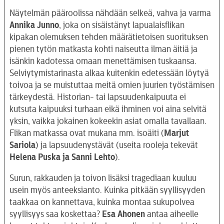
Näytelmän pääroolissa nähdään selkeä, vahva ja varma
Annika Junno
, joka on sisäistänyt lapualaisflikan
kipakan olemuksen tehden määrätietoisen suorituksen
pienen tytön matkasta kohti naiseutta ilman äitiä ja
isänkin kadotessa omaan menettämisen tuskaansa.
Selviytymistarinasta alkaa kuitenkin edetessään löytyä
toivoa ja se muistuttaa meitä omien juurien työstämisen
tärkeydestä. Historian- tai lapsuudenkaipuuta ei
kutsuta kaipuuksi turhaan eikä ihminen voi aina selvitä
yksin, vaikka jokainen kokeekin asiat omalla tavallaan.
Flikan matkassa ovat mukana mm. isoäiti (
Marjut
Sariola
) ja lapsuudenystävät (useita rooleja tekevät
Helena Puska ja Sanni Lehto
).
Surun, rakkauden ja toivon lisäksi tragediaan kuuluu
usein myös anteeksianto. Kuinka pitkään syyllisyyden
taakkaa on kannettava, kuinka montaa sukupolvea
syyllisyys saa koskettaa?
Esa Ahonen
antaa aiheelle