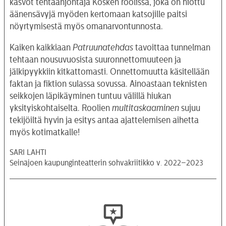
kasvot tehtaanjohtaja Kosken roolissa, joka on hiottu
äänensävyjä myöden kertomaan katsojille paitsi
nöyrtymisestä myös omanarvontunnosta.
Kaiken kaikkiaan
Patruunatehdas
tavoittaa tunnelman
tehtaan nousuvuosista suuronnettomuuteen ja
jälkipyykkiin kitkattomasti. Onnettomuutta käsitellään
faktan ja fiktion sulassa sovussa. Ainoastaan teknisten
seikkojen läpikäyminen tuntuu välillä hiukan
yksityiskohtaiselta. Roolien
multitaskaaminen
sujuu
tekijöiltä hyvin ja esitys antaa ajattelemisen aihetta
myös kotimatkalle!
SARI LAHTI
Seinäjoen kaupunginteatterin sohvakriitikko v. 2022–2023