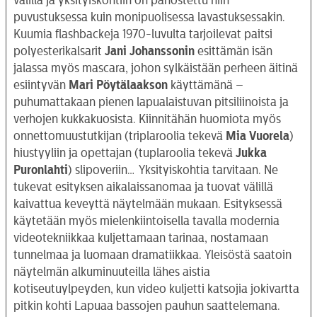
välillä ja yksityiskohtiin on panostettu niin
puvustuksessa kuin monipuolisessa lavastuksessakin.
Kuumia flashbackeja 1970-luvulta tarjoilevat paitsi
polyesterikalsarit
Jani Johanssonin
esittämän isän
jalassa myös mascara, johon sylkäistään perheen äitinä
esiintyvän
Mari Pöytälaakson
käyttämänä –
puhumattakaan pienen lapualaistuvan pitsiliinoista ja
verhojen kukkakuosista. Kiinnitähän huomiota myös
onnettomuustutkijan (triplaroolia tekevä
Mia Vuorela
)
hiustyyliin ja opettajan (tuplaroolia tekevä
Jukka
Puronlahti
) slipoveriin… Yksityiskohtia tarvitaan. Ne
tukevat esityksen aikalaissanomaa ja tuovat välillä
kaivattua keveyttä näytelmään mukaan. Esityksessä
käytetään myös mielenkiintoisella tavalla modernia
videotekniikkaa kuljettamaan tarinaa, nostamaan
tunnelmaa ja luomaan dramatiikkaa. Yleisöstä saatoin
näytelmän alkuminuuteilla lähes aistia
kotiseutuylpeyden, kun video kuljetti katsojia jokivartta
pitkin kohti Lapuaa bassojen pauhun saattelemana.