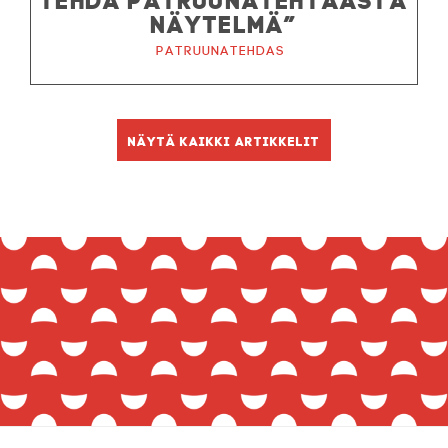
NÄYTELMÄ”
Patruunatehdas
Näytä kaikki artikkelit