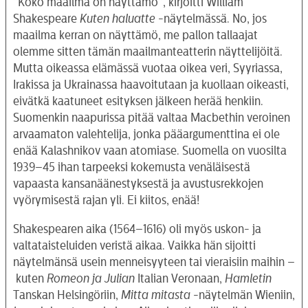
”Koko maailma on näyttämö”, kirjoitti William
Shakespeare
Kuten haluatte
-näytelmässä. No, jos
maailma kerran on näyttämö, me pallon tallaajat
olemme sitten tämän maailmanteatterin näyttelijöitä.
Mutta oikeassa elämässä vuotaa oikea veri, Syyriassa,
Irakissa ja Ukrainassa haavoitutaan ja kuollaan oikeasti,
eivätkä kaatuneet esityksen jälkeen herää henkiin.
Suomenkin naapurissa pitää valtaa Macbethin veroinen
arvaamaton valehtelija, jonka pääargumenttina ei ole
enää Kalashnikov vaan atomiase. Suomella on vuosilta
1939–45 ihan tarpeeksi kokemusta venäläisestä
vapaasta kansanäänestyksestä ja avustusrekkojen
vyörymisestä rajan yli. Ei kiitos, enää!
Shakespearen aika (1564–1616) oli myös uskon- ja
valtataisteluiden veristä aikaa. Vaikka hän sijoitti
näytelmänsä usein menneisyyteen tai vieraisiin maihin –
kuten
Romeon ja Julian
Italian Veronaan,
Hamletin
Tanskan Helsingöriin,
Mitta mitasta
-näytelmän Wieniin,