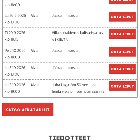
18:00
La 26.9.2026
Alvar
Jääkärin morsian
Osta liput
13:00
Ti 29.9.2026
Villasukkakierros kulisseissa
39
Osta liput
18:15
askelta
Pe 2.10.2026
Alvar
Jääkärin morsian
Osta liput
18:00
La 3.10.2026
Alvar
Jääkärin morsian
Osta liput
13:00
La 3.10.2026
Alvar
Juha Lagström 50 vee - jos
Osta liput
19:00
henki vielä pihisee
Konsertti
Katso aikataulut
Tiedotteet