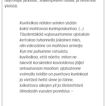
näyttelijät jatkavat, Shakespearen suulla, ja neuvovat
yleisöä:
Kuvitelkaa näiden seinien sisään
kaksi mahtavaa kuningaskuntaa. (…)
Täydentäkää vajavuuttamme ajatuksin:
kertokaa tuhannella jokainen mies,
niin edessänne on mahtava armeija.
Kun me puhumme ratsuista,
kuvitelkaa, että näette, miten ne
iskevät korskeiden kavioidensa jäljet
antautuvaan maahan; ajatustenne
voimalla teidän on puettava kuninkaat
ja vietävä heitä sinne ja tänne,
loikattava aikojen yli ja tiivistettävä
tiimalasiin vuosien ponnistus –