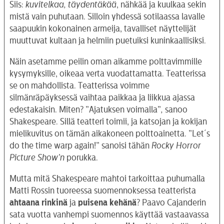
Siis:
kuvitelkaa, täydentäkää
, nähkää ja kuulkaa sekin
mistä vain puhutaan. Silloin yhdessä sotilaassa lavalle
saapuukin kokonainen armeija, tavalliset näyttelijät
muuttuvat kultaan ja helmiin puetuiksi kuninkaallisiksi.
Näin asetamme peilin oman aikamme polttavimmille
kysymyksille, oikeaa verta vuodattamatta. Teatterissa
se on mahdollista. Teatterissa voimme
silmänräpäyksessä vaihtaa paikkaa ja liikkua ajassa
edestakaisin. Miten? ”Ajatuksen voimalla”
,
sanoo
Shakespeare. Sillä teatteri toimii, ja katsojan ja kokijan
mielikuvitus on tämän aikakoneen polttoainetta. ”Let´s
do the time warp again!” sanoisi tähän
Rocky Horror
Picture Show’n
porukka.
Mutta mitä Shakespeare mahtoi tarkoittaa puhumalla
Matti Rossin tuoreessa suomennoksessa teatterista
ahtaana rinkinä
ja
puisena kehänä
? Paavo Cajanderin
sata vuotta vanhempi suomennos käyttää vastaavassa