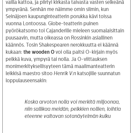
vailla kattoa, ja piirtyi kirkasta taivasta vasten selkeänä
ympyränä. Senhän me näimme omin silmin, kun
Seinäjoen kaupunginteatterin porukka kävi toissa
vuonna Lontoossa. Globe-teatterin puinen
pyörökatsomo toi Cajanderille mieleen suomalaisittain
puusaavin, mutta oikeassa on Rossinkin asiallinen
käännös. Tosin Shakespearen nerokkuutta ei käännä
kukaan:
the wooden O
voi olla paitsi O-kirjain myös
pelkkä kuva, ympyrä tai nolla. Ja O-viittauksen
monimerkityksellisyyteen tämä maailmanteatterin
leikkisä maestro sitoo
Henrik V:n
katsojille suunnatun
loppulauseensakin:
Koska arvoton nolla voi merkitä miljoonaa,
niin sallikaa meidän, pelkkien nollien, loihtia
eteenne valtavan sotanäytelmän kulku