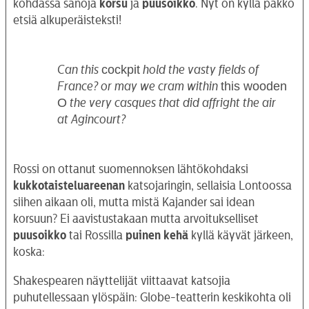
kohdassa sanoja
korsu
ja
puusoikko
. Nyt on kyllä pakko
etsiä alkuperäisteksti!
cockpit
Can this
hold the vasty fields of
this wooden
France? or may we cram within
O
the very casques that did affright the air
at Agincourt?
Rossi on ottanut suomennoksen lähtökohdaksi
kukkotaisteluareenan
katsojaringin, sellaisia Lontoossa
siihen aikaan oli, mutta mistä Kajander sai idean
korsuun? Ei aavistustakaan mutta arvoitukselliset
puusoikko
tai Rossilla
puinen kehä
kyllä käyvät järkeen,
koska:
Shakespearen näyttelijät viittaavat katsojia
puhutellessaan ylöspäin: Globe-teatterin keskikohta oli