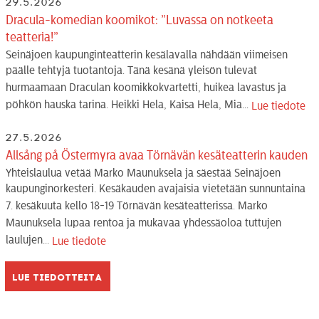
29.5.2026
Dracula-komedian koomikot: ”Luvassa on notkeeta
teatteria!”
Seinäjoen kaupunginteatterin kesälavalla nähdään viimeisen
päälle tehtyjä tuotantoja. Tänä kesänä yleisön tulevat
hurmaamaan Draculan koomikkokvartetti, huikea lavastus ja
pöhkön hauska tarina. Heikki Hela, Kaisa Hela, Mia...
Lue tiedote
27.5.2026
Allsång på Östermyra avaa Törnävän kesäteatterin kauden
Yhteislaulua vetää Marko Maunuksela ja säestää Seinäjoen
kaupunginorkesteri. Kesäkauden avajaisia vietetään sunnuntaina
7. kesäkuuta kello 18-19 Törnävän kesäteatterissa. Marko
Maunuksela lupaa rentoa ja mukavaa yhdessäoloa tuttujen
laulujen...
Lue tiedote
Lue tiedotteita