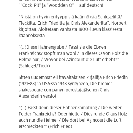
””Cock-Pit” ja ”woodden O” – auf deutsch!
”Niistä on hyvin erityyppisiä käännöksiä Schlegeliltä/
Tieckiltä, Erich Friediltä ja Chris Alexanderilta”, Norbert
kirjoittaa. Aloitetaan vanhasta 1800-luvun klassisesta
käännöksestä:
”(…)Diese Hahnengrube / Fasst sie die Ebnen
Frankreichs? stopft man wohl / In dieses O von Holz die
Helme nur, / Wovor bei Azincourt die Luft erbebt?”
(Schlegel/Tieck)
Sitten uudemmat eli itävaltalaisen kirjailija Erich Friedin
(1921-88) ja USA:ssa 1948 syntyneen, Die bremer
shakespeare companyn perustajajäsenen Chris
Alexanderin versiot:
”(…) Fasst denn dieser Hahnenkampfring / Die weiten
Felder Frankreichs? Oder hielte / Dies runde O aus Holz
auch nur die Helme, / Die dort bei Agincourt die Luft
erschreckten?” (Erich Fried)