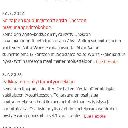
26.7.2026
Seinäjoen kaupunginteatterista Unescon
maailmanperintökohde
Seinäjoen Aalto-keskus on hyväksytty Unescon
maailmanperintöluetteloon osana Alvar Aallon suunnittelemien
kohteiden Aalto Works -kokonaisuutta. Alvar Aallon
suunnittelema 13 kohteen muodostama Aalto Works -kokonaisuus
hyväksyttiin Unescon maailmaperintöluetteloon...
Lue tiedote
6.7.2026
Palkkaamme näyttämötyöntekijän
Seinäjoen Kaupunginteatteri Oy hakee näyttämötyöntekijää
vakituiseen työsuhteeseen. Tehtävänä on osallistua
näyttämöteknisen henkilökunnan toimintaan esityksissä ja
harjoituksissa. Osallistut myös näytelmien teknisiin vaihtoihin,
pystytyksiin ja purkuihin sekä varastointi-...
Lue tiedote