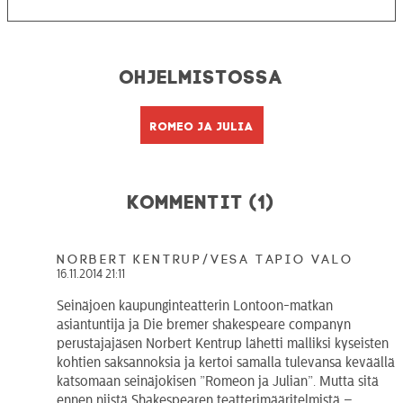
Ohjelmistossa
Romeo ja Julia
Kommentit (1)
Norbert Kentrup/Vesa Tapio Valo
16.11.2014 21:11
Seinäjoen kaupunginteatterin Lontoon-matkan
asiantuntija ja Die bremer shakespeare companyn
perustajajäsen Norbert Kentrup lähetti malliksi kyseisten
kohtien saksannoksia ja kertoi samalla tulevansa keväällä
katsomaan seinäjokisen ”Romeon ja Julian”. Mutta sitä
ennen niistä Shakespearen teatterimääritelmistä –