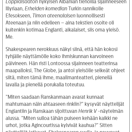
Loppiaisaaton
nykyisen Albanian tienoilla sijainneeseen
Illyriaan,
Erheiden komedian
Turkin rannikolle
Efesokseen,
Timon ateenalaisen
luonnollisesti
Ateenaan ja niin edelleen – aina tekstien osoite oli
kuitenkin kotimaa Englanti, aikalaiset, siis oma yleisö.
Me.
Shakespearen nerokkuus näkyi siinä, että hän kokosi
tyhjälle näyttämölle koko ihmiskunnan karvoineen
päivineen. Hän risti Lontoossa sijainneen teatterinsa
maapalloksi, The Globe, ja antoi yleisölle selkeät ohjeet
siitä, miten tämä ihme, maailmanteatteri, pienellä
lavalla ja pienellä porukalla toteutuu.
”Miten saadaan Ranskanmaan avarat kunnaat
mahtumaan näin ahtaaseen rinkiin?” kysyvät näyttelijät
Englantiin ja Ranskaan sijoittuvan
Henrik V
-näytelmän
alussa. ”Miten sulloa tähän puiseen kehään kaikki ne
urhot, jotka Agincourtissa kylvivät kauhua?” Sitten