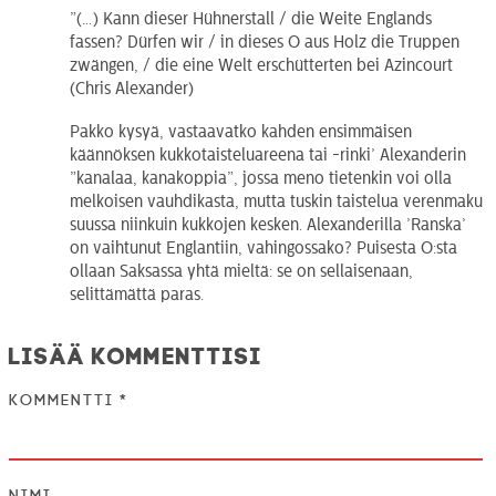
”(…) Kann dieser Hühnerstall / die Weite Englands
fassen? Dürfen wir / in dieses O aus Holz die Truppen
zwängen, / die eine Welt erschütterten bei Azincourt
(Chris Alexander)
Pakko kysyä, vastaavatko kahden ensimmäisen
käännöksen kukkotaisteluareena tai -rinki’ Alexanderin
”kanalaa, kanakoppia”, jossa meno tietenkin voi olla
melkoisen vauhdikasta, mutta tuskin taistelua verenmaku
suussa niinkuin kukkojen kesken. Alexanderilla ’Ranska’
on vaihtunut Englantiin, vahingossako? Puisesta O:sta
ollaan Saksassa yhtä mieltä: se on sellaisenaan,
selittämättä paras.
Lisää kommenttisi
Kommentti
*
Nimi