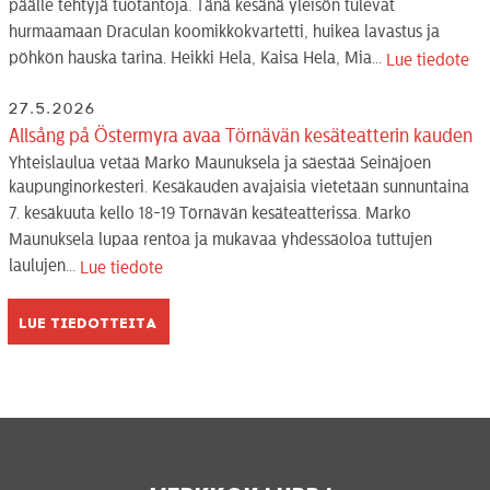
päälle tehtyjä tuotantoja. Tänä kesänä yleisön tulevat
hurmaamaan Draculan koomikkokvartetti, huikea lavastus ja
pöhkön hauska tarina. Heikki Hela, Kaisa Hela, Mia...
Lue tiedote
27.5.2026
Allsång på Östermyra avaa Törnävän kesäteatterin kauden
Yhteislaulua vetää Marko Maunuksela ja säestää Seinäjoen
kaupunginorkesteri. Kesäkauden avajaisia vietetään sunnuntaina
7. kesäkuuta kello 18-19 Törnävän kesäteatterissa. Marko
Maunuksela lupaa rentoa ja mukavaa yhdessäoloa tuttujen
laulujen...
Lue tiedote
Lue tiedotteita