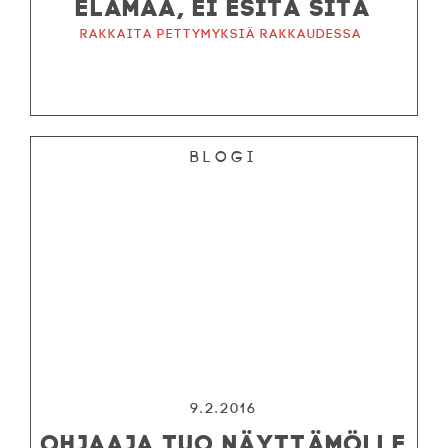
ELÄMÄÄ, EI ESITÄ SITÄ
Rakkaita pettymyksiä rakkaudessa
Blogi
9.2.2016
OHJAAJA TUO NÄYTTÄMÖLLE