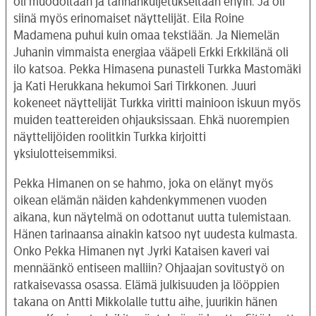
oli muodoltaan ja tarinankuljetukseltaan ehyin. Ja oli
siinä myös erinomaiset näyttelijät. Eila Roine
Madamena puhui kuin omaa tekstiään. Ja Niemelän
Juhanin vimmaista energiaa vääpeli Erkki Erkkilänä oli
ilo katsoa. Pekka Himasena punasteli Turkka Mastomäki
ja Kati Herukkana hekumoi Sari Tirkkonen. Juuri
kokeneet näyttelijät Turkka viritti mainioon iskuun myös
muiden teattereiden ohjauksissaan. Ehkä nuorempien
näyttelijöiden roolitkin Turkka kirjoitti
yksiulotteisemmiksi.
Pekka Himanen on se hahmo, joka on elänyt myös
oikean elämän näiden kahdenkymmenen vuoden
aikana, kun näytelmä on odottanut uutta tulemistaan.
Hänen tarinaansa ainakin katsoo nyt uudesta kulmasta.
Onko Pekka Himanen nyt Jyrki Kataisen kaveri vai
mennäänkö entiseen malliin? Ohjaajan sovitustyö on
ratkaisevassa osassa. Elämä julkisuuden ja lööppien
takana on Antti Mikkolalle tuttu aihe, juurikin hänen