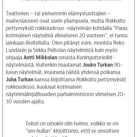
Teatterien – tai yleisemmin elämystuottajien –
mainoslauseet ovat usein yliampuvia, mutta
Rakkaita
pettymyksiä rakkaudessa
-näytelmän kohdalla ”Paras
kotimainen näytelmä viimeiseen 20 vuoteen”, ei tunnu
lainkaan liioitellulta. Olen pitänyt esim. monista Reko
Lundánin ja Sirkku Peltolan näytelmistä kuin myös
ohjaaja
Antti Mikkolan
omasta
Kuningatarleikit
-
näytelmästä. Kuitenkin muutamat
Jouko Turkan
90-
luvun näytelmät, kruununa näistä yhdessä poikansa
Juha Turkan
kanssa kirjoittama
Rakkaita pettymyksiä
rakkaudessa
, kuuluvat kotimaisen
näytelmäkirjallisuuden parhaimmistoon viimeisen 20-
30 vuoden ajalta.
Teksti on ainakin niin huima, vaikka se on
”sen hullun” kirjoittama, että se ansaitsee