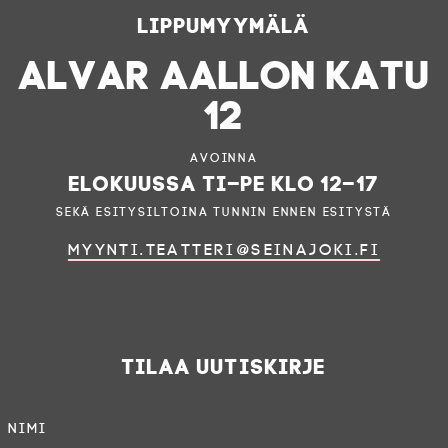
Lippumyymälä
ALVAR AALLON KATU
12
Avoinna
elokuussa ti–pe klo 12–17
sekä esitysiltoina tunnin ennen esitystä
myynti.teatteri@seinajoki.fi
Tilaa uutiskirje
Nimi