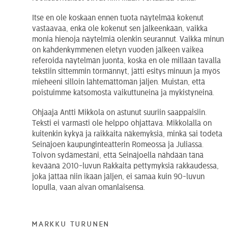
Itse en ole koskaan ennen tuota näytelmää kokenut
vastaavaa, enkä ole kokenut sen jälkeenkään, vaikka
monia hienoja näytelmiä olenkin seurannut. Vaikka minun
on kahdenkymmenen eletyn vuoden jälkeen vaikea
referoida näytelmän juonta, koska en ole millään tavalla
tekstiin sittemmin törmännyt, jätti esitys minuun ja myös
mieheeni silloin lähtemättömän jäljen. Muistan, että
poistuimme katsomosta vaikuttuneina ja mykistyneinä.
Ohjaaja Antti Mikkola on astunut suuriin saappaisiin.
Teksti ei varmasti ole helppo ohjattava. Mikkolalla on
kuitenkin kykyä ja raikkaita näkemyksiä, minkä sai todeta
Seinäjoen kaupunginteatterin Romeossa ja Juliassa.
Toivon sydämestäni, että Seinäjoella nähdään tänä
keväänä 2010-luvun Rakkaita pettymyksiä rakkaudessa,
joka jättää niin ikään jäljen, ei samaa kuin 90-luvun
lopulla, vaan aivan omanlaisensa.
Markku Turunen