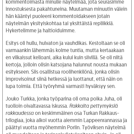
kommentoimasta minulle näytelmää, jota seurasimme
innostuksesta pakahtuneina. Muutaman minuutin välein
hän kääntyi puoleeni kommentoidakseen jotain
näytelmän yksityiskohtaa tai yksittäistä repliikkiä.
Hykertelimme ja haltioiduimme.
Esitys oli hullu, hulvaton ja vauhdikas. Kestoltaan se oli
varmaankin lähemmäs kolme tuntia, mutta kertaakaan
en vilkaissut kelloani, aika kului kuin siivillä. Se oli niitä
kertoja, jolloin olisin katsojana halunnut nousta mukaan
esitykseen. Siis osallistua roolihenkilönä, jonka olisin
improvisoinut siinä hetkessä ja luottanut, että näin on
lupa toimia. Että työryhmä varmasti hyväksyy sen.
Jouko Turkka, jonka työparina oli oma poika Juha, oli
tuolloin oivaltavassa iskussa.
Rakkaita pettymyksiä
rakkaudessa
on keskimmäinen osa Turkan Rakkaus-
trilogiaa, joka alkoi vuotta aiemmin Lappeenrannassa ja
päättyi vuotta myöhemmin Poriin. Työviksen näytelmä