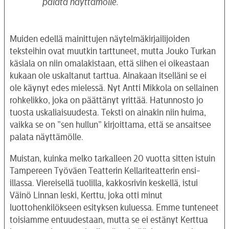
palata näyttämölle.
Muiden edellä mainittujen näytelmäkirjailijoiden
teksteihin ovat muutkin tarttuneet, mutta Jouko Turkan
käsiala on niin omalakistaan, että siihen ei oikeastaan
kukaan ole uskaltanut tarttua. Ainakaan itselläni se ei
ole käynyt edes mielessä. Nyt Antti Mikkola on sellainen
rohkelikko, joka on päättänyt yrittää. Hatunnosto jo
tuosta uskaliaisuudesta. Teksti on ainakin niin huima,
vaikka se on ”sen hullun” kirjoittama, että se ansaitsee
palata näyttämölle.
Muistan, kuinka melko tarkalleen 20 vuotta sitten istuin
Tampereen Työväen Teatterin Kellariteatterin ensi-
illassa. Viereisellä tuolilla, kakkosrivin keskellä, istui
Väinö Linnan leski, Kerttu, joka otti minut
luottohenkilökseen esityksen kuluessa. Emme tunteneet
toisiamme entuudestaan, mutta se ei estänyt Kerttua