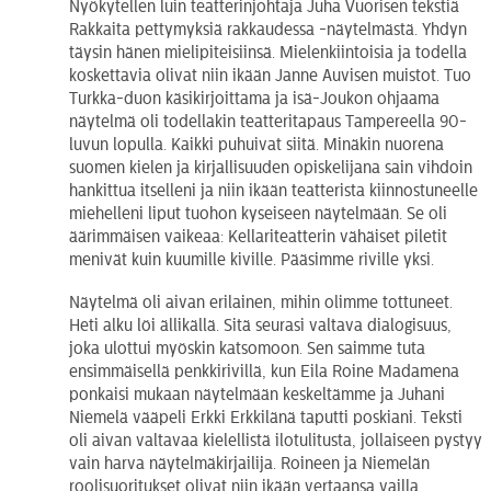
Nyökytellen luin teatterinjohtaja Juha Vuorisen tekstiä
Rakkaita pettymyksiä rakkaudessa -näytelmästä. Yhdyn
täysin hänen mielipiteisiinsä. Mielenkiintoisia ja todella
koskettavia olivat niin ikään Janne Auvisen muistot. Tuo
Turkka-duon käsikirjoittama ja isä-Joukon ohjaama
näytelmä oli todellakin teatteritapaus Tampereella 90-
luvun lopulla. Kaikki puhuivat siitä. Minäkin nuorena
suomen kielen ja kirjallisuuden opiskelijana sain vihdoin
hankittua itselleni ja niin ikään teatterista kiinnostuneelle
miehelleni liput tuohon kyseiseen näytelmään. Se oli
äärimmäisen vaikeaa: Kellariteatterin vähäiset piletit
menivät kuin kuumille kiville. Pääsimme riville yksi.
Näytelmä oli aivan erilainen, mihin olimme tottuneet.
Heti alku löi ällikällä. Sitä seurasi valtava dialogisuus,
joka ulottui myöskin katsomoon. Sen saimme tuta
ensimmäisellä penkkirivillä, kun Eila Roine Madamena
ponkaisi mukaan näytelmään keskeltämme ja Juhani
Niemelä vääpeli Erkki Erkkilänä taputti poskiani. Teksti
oli aivan valtavaa kielellistä ilotulitusta, jollaiseen pystyy
vain harva näytelmäkirjailija. Roineen ja Niemelän
roolisuoritukset olivat niin ikään vertaansa vailla.