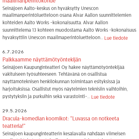
maailmanperintökohde
Seinäjoen Aalto-keskus on hyväksytty Unescon
maailmanperintöluetteloon osana Alvar Aallon suunnittelemien
kohteiden Aalto Works -kokonaisuutta. Alvar Aallon
suunnittelema 13 kohteen muodostama Aalto Works -kokonaisuus
hyväksyttiin Unescon maailmaperintöluetteloon...
Lue tiedote
6.7.2026
Palkkaamme näyttämötyöntekijän
Seinäjoen Kaupunginteatteri Oy hakee näyttämötyöntekijää
vakituiseen työsuhteeseen. Tehtävänä on osallistua
näyttämöteknisen henkilökunnan toimintaan esityksissä ja
harjoituksissa. Osallistut myös näytelmien teknisiin vaihtoihin,
pystytyksiin ja purkuihin sekä varastointi-...
Lue tiedote
29.5.2026
Dracula-komedian koomikot: ”Luvassa on notkeeta
teatteria!”
Seinäjoen kaupunginteatterin kesälavalla nähdään viimeisen