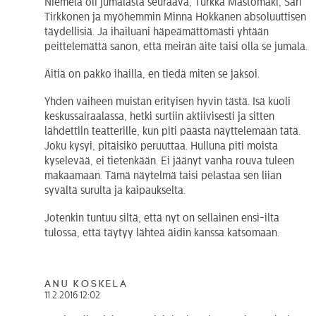
Niemelä oli jumalasta seuraava, Turkka Mastomäki, Sari
Tirkkonen ja myöhemmin Minna Hokkanen absoluuttisen
täydellisiä. Ja ihailuani häpeämättömästi yhtään
peittelemättä sanon, että meirän äite taisi olla se jumala.
Äitiä on pakko ihailla, en tiedä miten se jaksoi.
Yhden vaiheen muistan erityisen hyvin tästä. Isä kuoli
keskussairaalassa, hetki surtiin aktiivisesti ja sitten
lähdettiin teatterille, kun piti päästä näyttelemään tätä.
Joku kysyi, pitäisikö peruuttaa. Hulluna piti moista
kyselevää, ei tietenkään. Ei jäänyt vanha rouva tuleen
makaamaan. Tämä näytelmä taisi pelastaa sen liian
syvältä surulta ja kaipaukselta.
Jotenkin tuntuu siltä, että nyt on sellainen ensi-ilta
tulossa, että täytyy lähteä äidin kanssa katsomaan.
Anu Koskela
11.2.2016 12:02