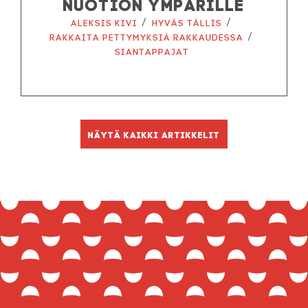
NUOTION YMPÄRILLE
/
/
Aleksis Kivi
Hyväs tällis
/
Rakkaita pettymyksiä rakkaudessa
Siantappajat
Näytä kaikki artikkelit