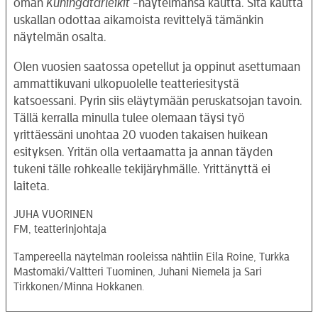
oman
Kuningatarleikit
-näytelmänsä kautta. Sitä kautta
uskallan odottaa aikamoista revittelyä tämänkin
näytelmän osalta.
Olen vuosien saatossa opetellut ja oppinut asettumaan
ammattikuvani ulkopuolelle teatteriesitystä
katsoessani. Pyrin siis eläytymään peruskatsojan tavoin.
Tällä kerralla minulla tulee olemaan täysi työ
yrittäessäni unohtaa 20 vuoden takaisen huikean
esityksen. Yritän olla vertaamatta ja annan täyden
tukeni tälle rohkealle tekijäryhmälle. Yrittänyttä ei
laiteta.
JUHA VUORINEN
FM, teatterinjohtaja
Tampereella näytelmän rooleissa nähtiin Eila Roine, Turkka
Mastomäki/Valtteri Tuominen, Juhani Niemelä ja Sari
Tirkkonen/Minna Hokkanen.