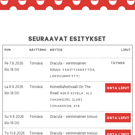
Seuraavat esitykset
Pvm
Näyttämö
Näytös
Liput
Pe 7.8.2026
Törnävä
Dracula - verimmäinen
Täynnä
18:00
totuus
Yksityisnäytös,
loppuunmyyty!
La 8.8.2026
Törnävä
Komediafestivaali On The
Osta liput
18:00
Road
Niko Kivelä, Ali
Jahangiri, Ilari
Johansson, K18
Su 9.8.2026
Törnävä
Dracula - verimmäinen totuus
Osta liput
16:00
To 13.8.2026
Törnävä
Dracula - verimmäinen totuus
Osta liput