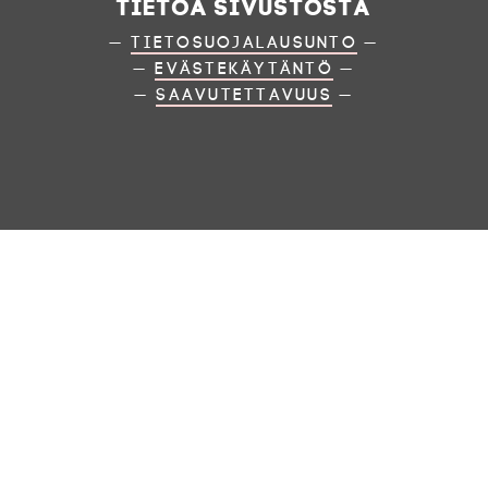
Tietoa sivustosta
—
Tietosuojalausunto
—
—
Evästekäytäntö
—
—
Saavutettavuus
—