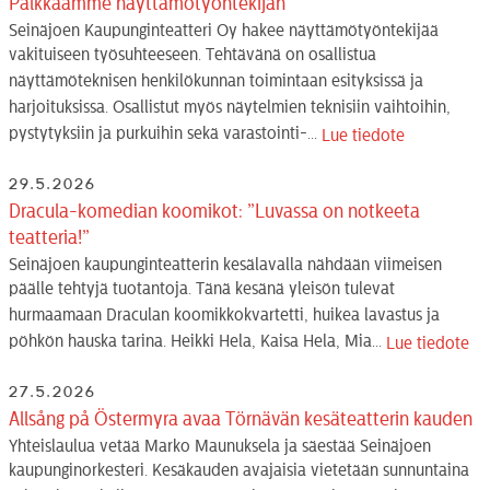
Palkkaamme näyttämötyöntekijän
Seinäjoen Kaupunginteatteri Oy hakee näyttämötyöntekijää
vakituiseen työsuhteeseen. Tehtävänä on osallistua
näyttämöteknisen henkilökunnan toimintaan esityksissä ja
harjoituksissa. Osallistut myös näytelmien teknisiin vaihtoihin,
pystytyksiin ja purkuihin sekä varastointi-...
Lue tiedote
29.5.2026
Dracula-komedian koomikot: ”Luvassa on notkeeta
teatteria!”
Seinäjoen kaupunginteatterin kesälavalla nähdään viimeisen
päälle tehtyjä tuotantoja. Tänä kesänä yleisön tulevat
hurmaamaan Draculan koomikkokvartetti, huikea lavastus ja
pöhkön hauska tarina. Heikki Hela, Kaisa Hela, Mia...
Lue tiedote
27.5.2026
Allsång på Östermyra avaa Törnävän kesäteatterin kauden
Yhteislaulua vetää Marko Maunuksela ja säestää Seinäjoen
kaupunginorkesteri. Kesäkauden avajaisia vietetään sunnuntaina