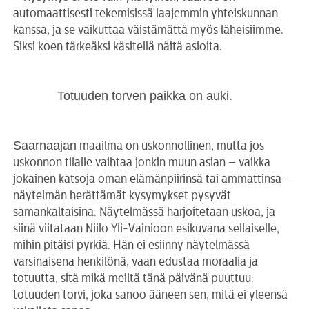
automaattisesti tekemisissä laajemmin yhteiskunnan
kanssa, ja se vaikuttaa väistämättä myös läheisiimme.
Siksi koen tärkeäksi käsitellä näitä asioita.
Totuuden torven paikka on auki.
Saarnaajan
maailma on uskonnollinen, mutta jos
uskonnon tilalle vaihtaa jonkin muun asian – vaikka
jokainen katsoja oman elämänpiirinsä tai ammattinsa –
näytelmän herättämät kysymykset pysyvät
samankaltaisina. Näytelmässä harjoitetaan uskoa, ja
siinä viitataan Niilo Yli-Vainioon esikuvana sellaiselle,
mihin pitäisi pyrkiä. Hän ei esiinny näytelmässä
varsinaisena henkilönä, vaan edustaa moraalia ja
totuutta, sitä mikä meiltä tänä päivänä puuttuu:
totuuden torvi, joka sanoo ääneen sen, mitä ei yleensä