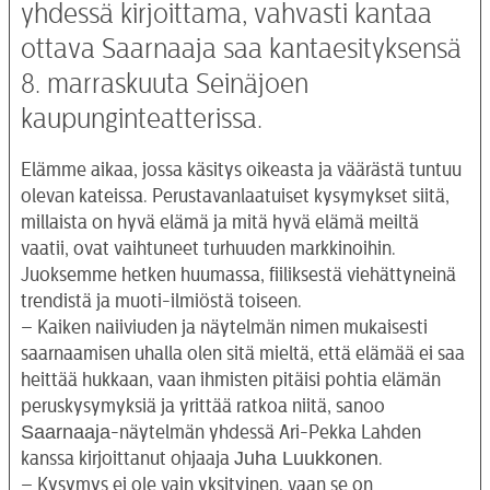
yhdessä kirjoittama, vahvasti kantaa
ottava Saarnaaja saa kantaesityksensä
8. marraskuuta Seinäjoen
kaupunginteatterissa.
Elämme aikaa, jossa käsitys oikeasta ja väärästä tuntuu
olevan kateissa. Perustavanlaatuiset kysymykset siitä,
millaista on hyvä elämä ja mitä hyvä elämä meiltä
vaatii, ovat vaihtuneet turhuuden markkinoihin.
Juoksemme hetken huumassa, fiiliksestä viehättyneinä
trendistä ja muoti-ilmiöstä toiseen.
– Kaiken naiiviuden ja näytelmän nimen mukaisesti
saarnaamisen uhalla olen sitä mieltä, että elämää ei saa
heittää hukkaan, vaan ihmisten pitäisi pohtia elämän
peruskysymyksiä ja yrittää ratkoa niitä, sanoo
Saarnaaja
-näytelmän yhdessä Ari-Pekka Lahden
Juha Luukkonen
kanssa kirjoittanut ohjaaja
.
– Kysymys ei ole vain yksityinen, vaan se on