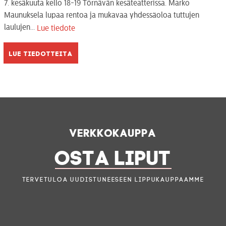
7. kesäkuuta kello 18-19 Törnävän kesäteatterissa. Marko
Maunuksela lupaa rentoa ja mukavaa yhdessäoloa tuttujen
laulujen...
Lue tiedote
Lue tiedotteita
Verkkokauppa
OSTA LIPUT
Tervetuloa uudistuneeseen lippukauppaamme