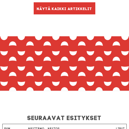
Näytä kaikki artikkelit
Seuraavat esitykset
Pvm
Näyttämö
Näytös
Liput