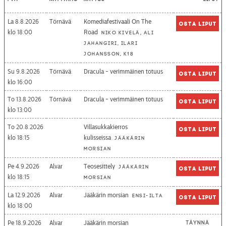
La 8.8.2026
Törnävä
Komediafestivaali On The
Osta liput
18:00
Road
Niko Kivelä, Ali
Jahangiri, Ilari
Johansson, K18
Su 9.8.2026
Törnävä
Dracula - verimmäinen totuus
Osta liput
16:00
To 13.8.2026
Törnävä
Dracula - verimmäinen totuus
Osta liput
13:00
To 20.8.2026
Villasukkakierros
Osta liput
18:15
kulisseissa
Jääkärin
morsian
Pe 4.9.2026
Alvar
Teosesittely
Jääkärin
Osta liput
18:15
morsian
La 12.9.2026
Alvar
Jääkärin morsian
Ensi-ilta
Osta liput
18:00
Pe 18.9.2026
Alvar
Jääkärin morsian
Täynnä