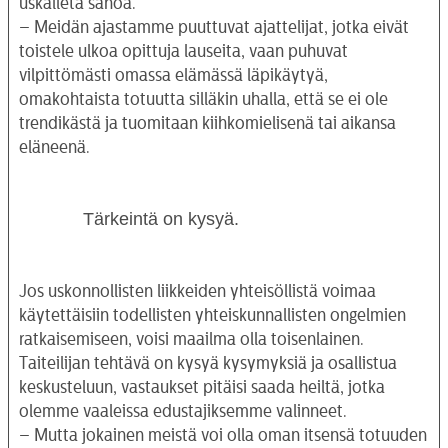
uskalleta sanoa.
– Meidän ajastamme puuttuvat ajattelijat, jotka eivät
toistele ulkoa opittuja lauseita, vaan puhuvat
vilpittömästi omassa elämässä läpikäytyä,
omakohtaista totuutta silläkin uhalla, että se ei ole
trendikästä ja tuomitaan kiihkomielisenä tai aikansa
eläneenä.
Tärkeintä on kysyä.
Jos uskonnollisten liikkeiden yhteisöllistä voimaa
käytettäisiin todellisten yhteiskunnallisten ongelmien
ratkaisemiseen, voisi maailma olla toisenlainen.
Taiteilijan tehtävä on kysyä kysymyksiä ja osallistua
keskusteluun, vastaukset pitäisi saada heiltä, jotka
olemme vaaleissa edustajiksemme valinneet.
– Mutta jokainen meistä voi olla oman itsensä totuuden