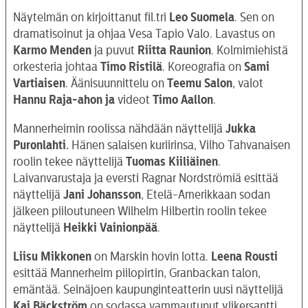
Näytelmän on kirjoittanut fil.tri
Leo Suomela
. Sen on
dramatisoinut ja ohjaa Vesa Tapio Valo. Lavastus on
Karmo
Menden
ja puvut
Riitta Raunion
. Kolmimiehistä
orkesteria johtaa
Timo
Ristilä
. Koreografia on
Sami
Vartiaisen
. Äänisuunnittelu on
Teemu
Salon
, valot
Hannu
Raja-ahon ja
videot
Timo Aallon
.
Mannerheimin roolissa nähdään näyttelijä
Jukka
Puronlahti.
Hänen salaisen kuriirinsa, Vilho Tahvanaisen
roolin tekee näyttelijä
Tuomas Kiiliäinen
.
Laivanvarustaja ja eversti Ragnar Nordströmiä esittää
näyttelijä
Jani Johansson
, Etelä-Amerikkaan sodan
jälkeen piiloutuneen Wilhelm Hilbertin roolin tekee
näyttelijä
Heikki Vainionpää
.
Liisu Mikkonen
on Marskin hovin lotta.
Leena Rousti
esittää Mannerheim piilopirtin, Granbackan talon,
emäntää. Seinäjoen kaupunginteatterin uusi näyttelijä
Kai Bäckström
on sodassa vammautunut ylikersantti.