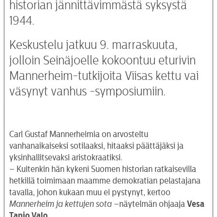
historian jännittävimmästä syksystä
1944.
Keskustelu jatkuu 9. marraskuuta,
jolloin Seinäjoelle kokoontuu eturivin
Mannerheim-tutkijoita Viisas kettu vai
väsynyt vanhus -symposiumiin.
Carl Gustaf Mannerheimia on arvosteltu
vanhanaikaiseksi sotilaaksi, hitaaksi päättäjäksi ja
yksinhallitsevaksi aristokraatiksi.
– Kuitenkin hän kykeni Suomen historian ratkaisevilla
hetkillä toimimaan maamme demokratian pelastajana
tavalla, johon kukaan muu ei pystynyt, kertoo
Mannerheim ja kettujen sota
–näytelmän ohjaaja
Vesa
Tapio Valo
.