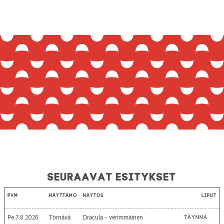
Seuraavat esitykset
Pvm
Näyttämö
Näytös
Liput
Pe 7.8.2026
Törnävä
Dracula - verimmäinen
Täynnä