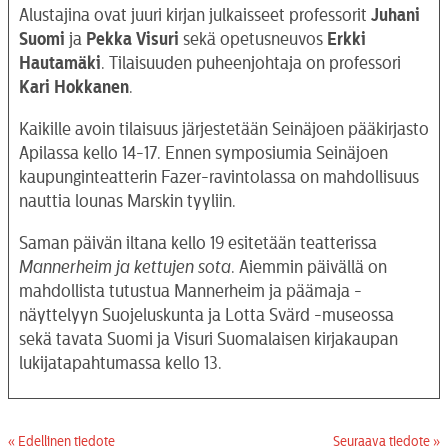
Alustajina ovat juuri kirjan julkaisseet professorit
Juhani
Suomi
ja
Pekka
Visuri
sekä opetusneuvos
Erkki
Hautamäki
. Tilaisuuden puheenjohtaja on professori
Kari Hokkanen
.
Kaikille avoin tilaisuus järjestetään Seinäjoen pääkirjasto
Apilassa kello 14-17. Ennen symposiumia Seinäjoen
kaupunginteatterin Fazer-ravintolassa on mahdollisuus
nauttia lounas Marskin tyyliin.
Saman päivän iltana kello 19 esitetään teatterissa
Mannerheim ja kettujen sota
. Aiemmin päivällä on
mahdollista tutustua Mannerheim ja päämaja -
näyttelyyn Suojeluskunta ja Lotta Svärd -museossa
sekä tavata Suomi ja Visuri Suomalaisen kirjakaupan
lukijatapahtumassa kello 13.
« Edellinen tiedote
Seuraava tiedote »