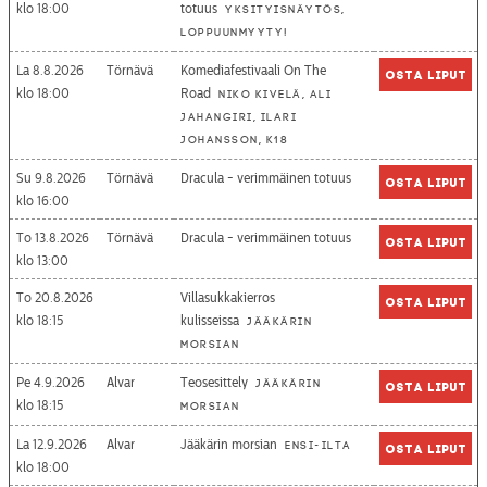
18:00
totuus
Yksityisnäytös,
loppuunmyyty!
La 8.8.2026
Törnävä
Komediafestivaali On The
Osta liput
18:00
Road
Niko Kivelä, Ali
Jahangiri, Ilari
Johansson, K18
Su 9.8.2026
Törnävä
Dracula - verimmäinen totuus
Osta liput
16:00
To 13.8.2026
Törnävä
Dracula - verimmäinen totuus
Osta liput
13:00
To 20.8.2026
Villasukkakierros
Osta liput
18:15
kulisseissa
Jääkärin
morsian
Pe 4.9.2026
Alvar
Teosesittely
Jääkärin
Osta liput
18:15
morsian
La 12.9.2026
Alvar
Jääkärin morsian
Ensi-ilta
Osta liput
18:00