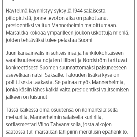
Näytelmä käynnistyy syksyllä 1944 salaisesta
piilopirtistä, jonne levoton aika on pakottanut
presidentiksi valitun Mannerheimin majoittumaan.
Marsalkka kokoaa ympärilleen joukon uskottuja miehiä,
joiden tehtäväksi tulee pelastaa Suomi.
Juuri kansainvälisiin suhteisiinsa ja henkilökohtaiseen
varallisuuteensa nojaten Hilbert ja Nordström tarttuvat
konkreettisesti Suomen suunnattomaksi paisuneeseen
asevelkaan natsi-Saksalle. Talouden lisäksi kyse on
poliittisesta taakasta. Se painaa myös Mannerheimia,
jonka käsiin lähes kaikki valta presidentiksi valitsemisen
jälkeen on luisunut.
Tässä kaikessa oma osuutensa on ilomantsilaisella
metsurilla, Mannerheimin salaisella kuriirilla,
sotilasmestari Vilho Tahvanaisella, josta aikojen
saatossa tuli marsalkan lähipiirin merkillisin epähenkilö.