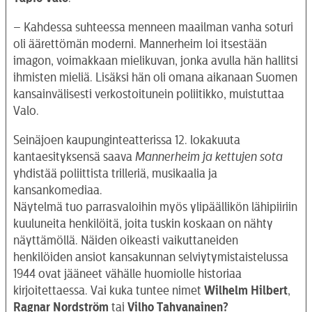
– Kahdessa suhteessa menneen maailman vanha soturi
oli äärettömän moderni. Mannerheim loi itsestään
imagon, voimakkaan mielikuvan, jonka avulla hän hallitsi
ihmisten mieliä. Lisäksi hän oli omana aikanaan Suomen
kansainvälisesti verkostoitunein poliitikko, muistuttaa
Valo.
Seinäjoen kaupunginteatterissa 12. lokakuuta
kantaesityksensä saava
Mannerheim ja kettujen sota
yhdistää poliittista trilleriä, musikaalia ja
kansankomediaa.
Näytelmä tuo parrasvaloihin myös ylipäällikön lähipiiriin
kuuluneita henkilöitä, joita tuskin koskaan on nähty
näyttämöllä. Näiden oikeasti vaikuttaneiden
henkilöiden ansiot kansakunnan selviytymistaistelussa
1944 ovat jääneet vähälle huomiolle historiaa
kirjoitettaessa. Vai kuka tuntee nimet
Wilhelm Hilbert
,
Ragnar Nordström
tai
Vilho Tahvanainen?