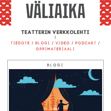
Teatterin verkkolehti
|
Tiedote
/
Blogi
/
Video
/
Podcast
/
Oppimateriaali
Blogi