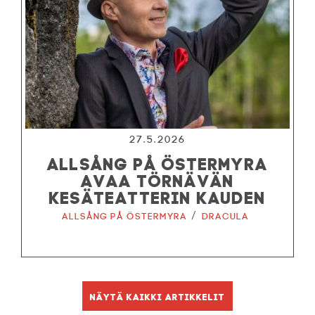
27.5.2026
ALLSÅNG PÅ ÖSTERMYRA
AVAA TÖRNÄVÄN
KESÄTEATTERIN KAUDEN
/
Allsång på Östermyra
Dracula
Näytä kaikki artikkelit