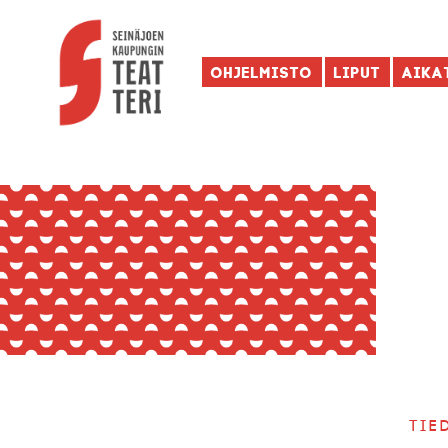
Ohjelmisto
Liput
Aika
Tie