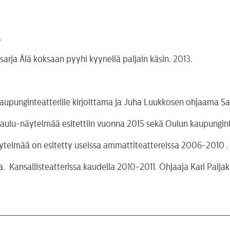
.
arja Älä koksaan pyyhi kyyneliä paljain käsin. 2013.
upunginteatterille kirjoittama ja Juha Luukkosen ohjaama Saa
laulu-näytelmää esitettiin vuonna 2015 sekä Oulun kaupungin
ytelmää on esitetty useissa ammattiteattereissa 2006-2010 .
la. Kansallisteatterissa kaudella 2010-2011. Ohjaaja Kari Palja