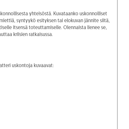
konnollisesta yhteisöstä. Kuvataanko uskonnolliset
ettiä, syntyykö esityksen tai elokuvan jännite siitä,
selle itsensä toteuttamiselle. Olennaista lienee se,
ttaa kriisien ratkaisussa.
eatteri uskontoja kuvaavat: