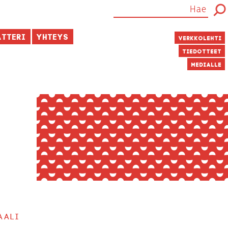
atteri
Yhteys
Verkkolehti
Tiedotteet
Medialle
aali