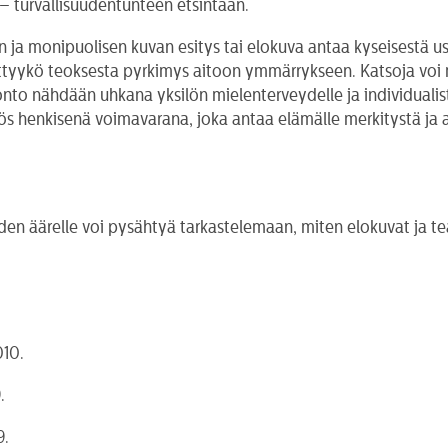
– turvallisuudentunteen etsintään.
ja monipuolisen kuvan esitys tai elokuva antaa kyseisestä us
ittyykö teoksesta pyrkimys aitoon ymmärrykseen. Katsoja voi mi
nto nähdään uhkana yksilön mielenterveydelle ja individualisti
s henkisenä voimavarana, joka antaa elämälle merkitystä ja au
joiden äärelle voi pysähtyä tarkastelemaan, miten elokuvat ja t
010.
.
9.