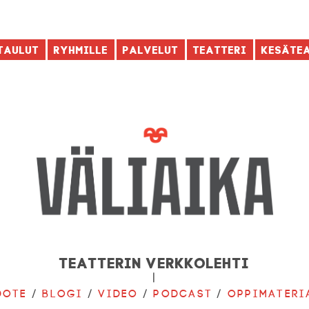
taulut
Ryhmille
Palvelut
Teatteri
Kesäte
Teatterin verkkolehti
|
dote
/
Blogi
/
Video
/
Podcast
/
Oppimateri