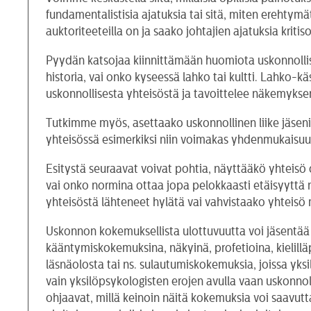
fundamentalistisia ajatuksia tai sitä, miten ereht
auktoriteeteilla on ja saako johtajien ajatuksia kritis
Pyydän katsojaa kiinnittämään huomiota uskonnollise
historia, vai onko kyseessä lahko tai kultti. Lahko-kä
uskonnollisesta yhteisöstä ja tavoittelee näkemyks
Tutkimme myös, asettaako uskonnollinen liike jäsenil
yhteisössä esimerkiksi niin voimakas yhdenmukaisuuden
Esitystä seuraavat voivat pohtia, näyttääkö yhteisö 
vai onko normina ottaa jopa pelokkaasti etäisyyttä n
yhteisöstä lähteneet hylätä vai vahvistaako yhteisö m
Uskonnon kokemuksellista ulottuvuutta voi jäsentää
kääntymiskokemuksina, näkyinä, profetioina, kielil
läsnäolosta tai ns. sulautumiskokemuksia, joissa yksi
vain yksilöpsykologisten erojen avulla vaan uskonnolli
ohjaavat, millä keinoin näitä kokemuksia voi saavutt