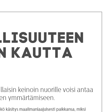
llisuuteen
n kautta
laisin keinoin nuorille voisi antaa
usten ymmärtämiseen.
ö käsitys maailmanlaajuisesti paikkansa, miksi