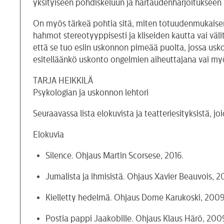
yksityiseen pohdiskeluun ja hartaudenharjoitukseen 
On myös tärkeä pohtia sitä, miten totuudenmukaisen 
hahmot stereotyyppisesti ja kliseiden kautta vai väl
että se tuo esiin uskonnon pimeää puolta, jossa usko
esitelläänkö uskonto ongelmien aiheuttajana vai myö
TARJA HEIKKILÄ
Psykologian ja uskonnon lehtori
Seuraavassa lista elokuvista ja teatteriesityksistä, 
Elokuvia
Silence. Ohjaus Martin Scorsese, 2016.
Jumalista ja ihmisistä. Ohjaus Xavier Beauvois, 2
Kielletty hedelmä. Ohjaus Dome Karukoski, 2009
Postia pappi Jaakobille. Ohjaus Klaus Härö, 200