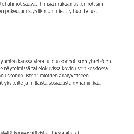
ohtohahmot saavat ihmisiä mukaan uskonnollisiin
ien pukeutumistyylikin on mietitty huolitellusti;
yhmien kanssa vierailulle uskonnollisten yhteisöjen
le näytelmissä tai elokuvissa kovin usein keskiössä,
aan uskonnollisten ilmiöiden analyyttiseen
 yksilöille ja millaista sosiaalista dynamiikkaa
eltä konservatiivisia, liberaaleja tai