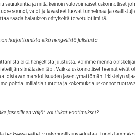
ia seurakuntia ja millä keinoin valovoimaiset uskonnolliset j
 tuore soundi, valot ja lavasteet luovat tunnelmaa ja osallistuj
taa saada halauksen erityiseltä tervetulotiimiltä.
n harjoittamista eikä hengellistä julistusta.
tamista eikä hengellistä julistusta. Voimme mennä opiskelijar
eteilijän silmälasien läpi. Vaikka uskonnolliset teemat eivät o
 antaa loistavan mahdollisuuden jäsentymättömän tirkistelyn sij
mme pohtia, millaisia tunteita ja kokemuksia uskonnot tuottavat
ke jäsenilleen väljät vai tiukat vaatimukset?
sia teoksessa esitetty uskonnollisuus edustaa. Tunnistammeko si