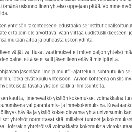
ymättömänä uskonnollinen yhteisö oppejaan pitää. Voimme myös
oida.
n yhteisön rakenteeseen: edustaako se institutionalisoitunutt
site ei tällöin ole arvottava, vaan viittaa uudistusliikkeeseen
ensä mukaan aitoa ja puhdasta uskon ydintä.
leen väljät vai tiukat vaatimukset eli miten paljon yhteisö mä
 paine, että se ei salli jäsenilleen eriäviä mielipiteitä.
ohjaavan jäseniään “me ja muut” -ajatteluun, suhtautuuko se s
iihin, jotka eivät kuulu yhteisöön. Arvion kohteena on siis my
yönteisellä tavalla yksilön kaikkia ihmissuhteita.
 sen kautta, ilmenevätkö yksilön kokemukset voimakkaina tunt
läpuhumisena vai parantamis- ja ihmekokemuksina. Kuvataanko 
löllisyys häviää ja yksilö kokee olevansa yhtä universumin kan
set yhteisöt normittavat sitä, millaiset tunteet ja kokemukset 
aa. Joissakin yhteisöissä voimakkaita kokemuksia vieroksutaan