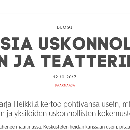
Blogi
sia uskonno
n ja teatteri
12.10.2017
Saarnaaja
rja Heikkilä kertoo pohtivansa usein, mil
den ja yksilöiden uskonnollisten kokem
ähenee maailmassa. Keskustelen heidän kanssaan usein, pitääk