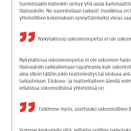
Suomessakin kuitenkin syntyy yhä uusia karismaattis
tilaisuuksiin. Ne suunnitellaan tarkasti: musiikissa on
yhteisöllisen kokemuksen synnyttämiseksi vieras saat
Nykylukiossa uskonnonopetus ei ole uskonno
Nykylukiossa uskonnonopetus ei ole uskonnon harjoit
tilaisuuksiin tarkkailemaan tapahtumia kuin uskontoti
aina silloin tällöin jokin teatteriesitys tai elokuva
tarkasteluun. Elokuva- ja teatteritaiteen äärellä voi
erilaisissa uskonnollisissa yhteisöissä on.
Tutkimme myös, asettaako uskonnollinen lii
Voimme keskustella siitä, millaisia opillisia painotuk