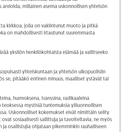
 arvioida, millainen asema uskonnollisen yhteisön
a kirkkoa, jolla on vakiintunut muoto ja pitkä
, joka on mahdollisesti irtautunut suuremmasta
ärää yksilön henkilökohtaista elämää ja vallitseeko
opuisasti yhteiskuntaan ja yhteisön ulkopuolisiin
ös se, pitääkö entinen minuus, maalliset ystävät tai
eina, hurmoksena, transsina, radikaaleina
teoksessa mystisiä tuntemuksia yliluonnollisen
ssa. Uskonnolliset kokemukset eivät nimittäin selity
ovat sosiaalisesti sallittuja ja tavoiteltavia; ne myös
 ja osallistujia ohjataan pikemminkin rauhalliseen