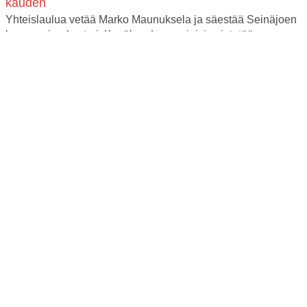
kauden
Yhteislaulua vetää Marko Maunuksela ja säestää Seinäjoen
kaupunginorkesteri. Kesäkauden avajaisia vietetään
sunnuntaina 7. kesäkuuta kello 18-19 Törnävän
kesäteatterissa. Marko Maunuksela lupaa rentoa ja mukavaa
yhdessäoloa tuttujen laulujen...
Lue tiedote
Lue tiedotteita
Verkkokauppa
OSTA LIPUT
Tervetuloa uudistuneeseen lippukauppaamme