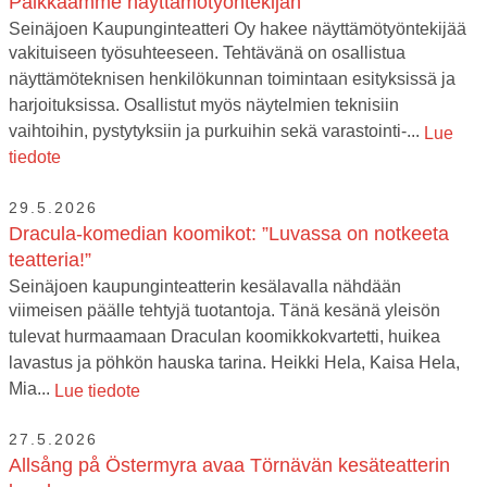
Palkkaamme näyttämötyöntekijän
Seinäjoen Kaupunginteatteri Oy hakee näyttämötyöntekijää
vakituiseen työsuhteeseen. Tehtävänä on osallistua
näyttämöteknisen henkilökunnan toimintaan esityksissä ja
harjoituksissa. Osallistut myös näytelmien teknisiin
vaihtoihin, pystytyksiin ja purkuihin sekä varastointi-...
Lue
tiedote
29.5.2026
Dracula-komedian koomikot: ”Luvassa on notkeeta
teatteria!”
Seinäjoen kaupunginteatterin kesälavalla nähdään
viimeisen päälle tehtyjä tuotantoja. Tänä kesänä yleisön
tulevat hurmaamaan Draculan koomikkokvartetti, huikea
lavastus ja pöhkön hauska tarina. Heikki Hela, Kaisa Hela,
Mia...
Lue tiedote
27.5.2026
Allsång på Östermyra avaa Törnävän kesäteatterin