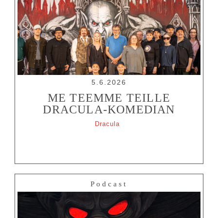
PALVELUT
TEATTERI
KESÄTEATTERI
YHTEYS
5.6.2026
Tiedotteet
—
Medialle
ME TEEMME TEILLE
DRACULA-KOMEDIAN
Tietosuojalausunto
Dracula
Podcast