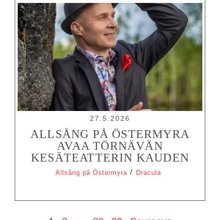
27.5.2026
ALLSÅNG PÅ ÖSTERMYRA
AVAA TÖRNÄVÄN
KESÄTEATTERIN KAUDEN
/
Allsång på Östermyra
Dracula