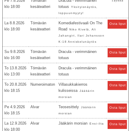
Pe 7.8.2026
Törnävän
Dracula - verimmäinen
Täynnä
18:00
kesäteatteri
totuus
Yksityisnäytös,
loppuunmyyty!
La 8.8.2026
Törnävän
Komediafestivaali On The
Osta liput
18:00
kesäteatteri
Road
Niko Kivelä, Ali
Jahangiri, Ilari Johansson
K-18 Anniskelunäytös
Su 9.8.2026
Törnävän
Dracula - verimmäinen
Osta liput
16:00
kesäteatteri
totuus
To 13.8.2026
Törnävän
Dracula - verimmäinen
Osta liput
13:00
kesäteatteri
totuus
To 20.8.2026
Numeroimaton
Villasukkakierros
Osta liput
18:15
kulisseissa
Jääkärin
morsian
Pe 4.9.2026
Alvar
Teosesittely
Jääkärin
Osta liput
18:15
morsian
La 12.9.2026
Alvar
Jääkärin morsian
Ensi-ilta
Osta liput
18:00