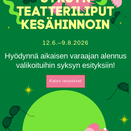
12.6.–9.8.2026
Hyödynnä aikaisen varaajan alennus
valikoituihin syksyn esityksiin!
Katso tarjoukset
OHJELMISTO
LIPUT
AIKATAULUT
RYHMILLE