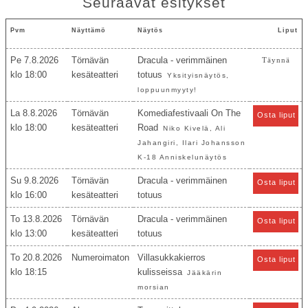
Seuraavat esitykset
Pvm
Näyttämö
Näytös
Liput
Pe 7.8.2026
Törnävän
Dracula - verimmäinen
Täynnä
18:00
kesäteatteri
totuus
Yksityisnäytös,
loppuunmyyty!
La 8.8.2026
Törnävän
Komediafestivaali On The
Osta liput
18:00
kesäteatteri
Road
Niko Kivelä, Ali
Jahangiri, Ilari Johansson
K-18 Anniskelunäytös
Su 9.8.2026
Törnävän
Dracula - verimmäinen
Osta liput
16:00
kesäteatteri
totuus
To 13.8.2026
Törnävän
Dracula - verimmäinen
Osta liput
13:00
kesäteatteri
totuus
To 20.8.2026
Numeroimaton
Villasukkakierros
Osta liput
18:15
kulisseissa
Jääkärin
morsian