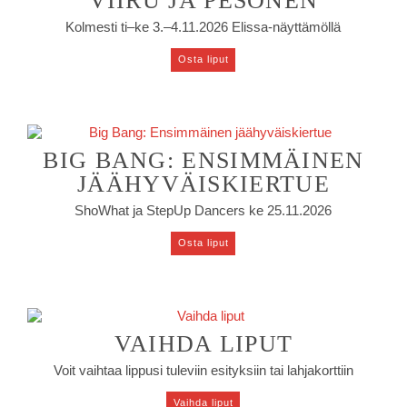
VIIRU JA PESONEN
Kolmesti ti–ke 3.–4.11.2026 Elissa-näyttämöllä
Osta liput
BIG BANG: ENSIMMÄINEN
JÄÄHYVÄISKIERTUE
ShoWhat ja StepUp Dancers ke 25.11.2026
Osta liput
VAIHDA LIPUT
Voit vaihtaa lippusi tuleviin esityksiin tai lahjakorttiin
Vaihda liput