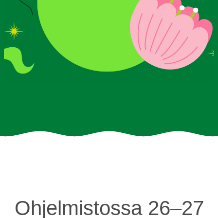
PALVELUT
TEATTERI
KESÄTEATTERI
YHTEYS
Tiedotteet
—
Medialle
Tietosuojalausunto
Ohjelmistossa 26–27